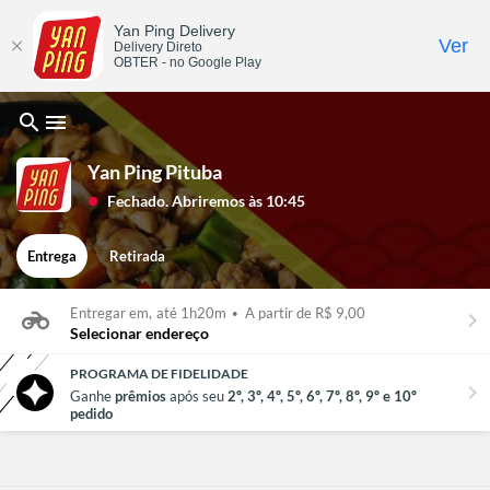
Yan Ping Delivery
Ver
Delivery Direto
OBTER - no Google Play
search
menu
Yan Ping Pituba
Fechado. Abriremos às 10:45
lens
Entrega
Retirada
Entregar em,
até 1h20m
•
A partir de R$ 9,00
keyboard_arrow_right
Selecionar endereço
PROGRAMA DE FIDELIDADE
chevron_right
Ganhe
prêmios
após seu
2º, 3º, 4º, 5º, 6º, 7º, 8º, 9º e 10º
pedido