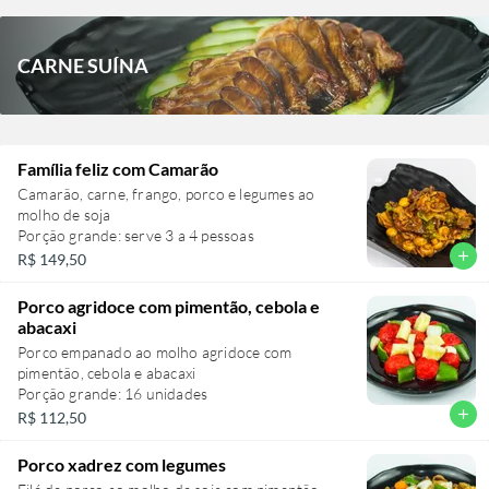
CARNE SUÍNA
Família feliz com Camarão
Camarão, carne, frango, porco e legumes ao
molho de soja
Porção grande: serve 3 a 4 pessoas
add
R$ 149,50
Porco agridoce com pimentão, cebola e
abacaxi
Porco empanado ao molho agridoce com
pimentão, cebola e abacaxi
Porção grande: 16 unidades
add
R$ 112,50
Porco xadrez com legumes