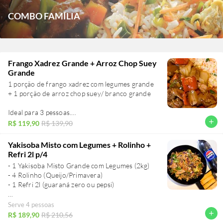
COMBO FAMÍLIA
Frango Xadrez Grande + Arroz Chop Suey
Grande
1 porção de frango xadrez com legumes grande
+ 1 porção de arroz chop suey/ branco grande
Ideal para 3 pessoas.
* Não realizamos trocas de ingredientes. Não
add
R$ 119,90
R$ 139,90
Yakisoba Misto com Legumes + Rolinho +
Refri 2l p/4
- 1 Yakisoba Misto Grande com Legumes (2kg)
- 4 Rolinho (Queijo/Primavera)
- 1 Refri 2l (guaraná zero ou pepsi)
Ideal para 4 pessoas.
Serve 4 pessoas
add
R$ 189,90
R$ 210,56
atenção - nenhum item pode ser alterado (os