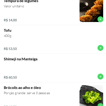
Tempurá de legumes
Valor unitário
add
R$ 14,00
Tofu
400g
add
R$ 53,50
Shimeji na Manteiga
add
R$ 60,50
Brócolis ao alho e óleo
Porção grande: serve 3 pessoas