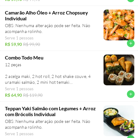
Camarão Alho Óleo + Arroz Chopsuey
Individual
OBS: Nenhuma alteração pode ser feita. Não
acompanha rolinho.
Serve 1 pessoas
add
R$ 59,90
R$ 99,90
Combo Todo Meu
12 peças
2 acelga maki, 2 hot roll, 2 hot shake couve, 4
uramaki salmão, 2 mini hot temaki
Serve 1 pessoas
OBS: Nenhuma alteração pode ser feita. Não
add
R$ 64,90
R$ 119,90
acompanha rolinho.
Teppan Yaki Salmão com Legumes + Arroz
com Brócolis Individual
OBS: Nenhuma alteração pode ser feita. Não
acompanha rolinho.
Serve 1 pessoas