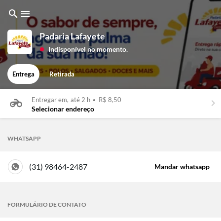
search
menu
Padaria Lafayete
Indisponível no momento.
lens
Entrega
Retirada
Entregar em,
até 2 h
•
R$ 8,50
keyboard_arrow_right
Selecionar endereço
WHATSAPP
(31) 98464-2487
Mandar whatsapp
FORMULÁRIO DE CONTATO