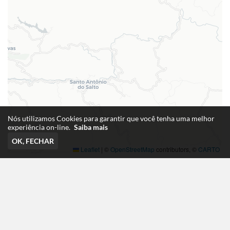
Nós utilizamos Cookies para garantir que você tenha uma melhor
experiência on-line.
Saiba mais
OK, FECHAR
Leaflet
|
©
OpenStreetMap
contributors, ©
CARTO
App de Delivery
desenvolvido por: