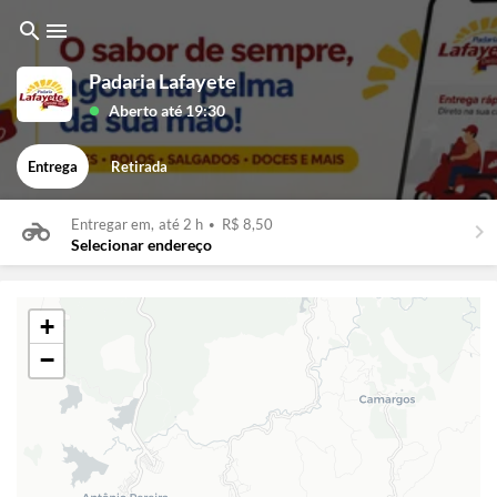
search
menu
Padaria Lafayete
Aberto até 19:30
lens
Entrega
Retirada
Entregar em,
até 2 h
•
R$ 8,50
keyboard_arrow_right
Selecionar endereço
+
−