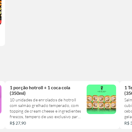
1 porção hotroll + 1 coca cola
1 T
(350ml)
(35
10 unidades de enrolados de hotroll
Sal
com salmão grelhado temperado, com
cubi
topping de cream cheese e ingredientes
cebo
frescos, tempero de uso exclusivo para
gela
o peixe, que deixa aquele sabor
R$ 27,90
R$ 
irresistível, finalizado com fio de tarê.