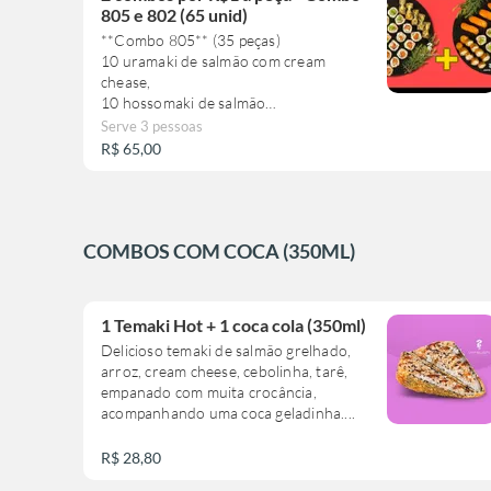
805 e 802 (65 unid)
**Combo 805** (35 peças)
10 uramaki de salmão com cream
chease,
10 hossomaki de salmão
10 uramaki de salmão skin com tarê.
Serve 3 pessoas
5 niguiri salmão skin com tarê
R$ 65,00
+
**Combo 802** (30 peças)
COMBOS COM COCA (350ML)
5 niguiri de salmão,
5 hossomaki de pepino
10 uramaki de salmão skin com tarê
10 hotroll com tarê
1 Temaki Hot + 1 coca cola (350ml)
Delicioso temaki de salmão grelhado,
**este combinado não pode sofrer
arroz, cream cheese, cebolinha, tarê,
alteração**
empanado com muita crocância,
acompanhando uma coca geladinha....
R$ 28,80