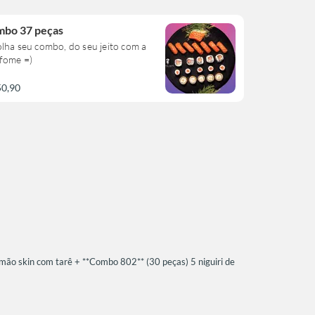
bo 37 peças
lha seu combo, do seu jeito com a
 fome =)
50,90
ão skin com tarê + **Combo 802** (30 peças) 5 niguiri de