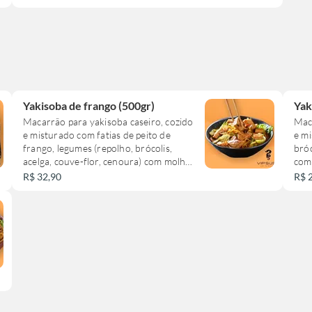
Yakisoba de frango (500gr)
Yak
Macarrão para yakisoba caseiro, cozido
Mac
e misturado com fatias de peito de
e mi
frango, legumes (repolho, brócolis,
bróc
acelga, couve-flor, cenoura) com molho
com
de yakisoba da casa.
R$ 32,90
R$ 