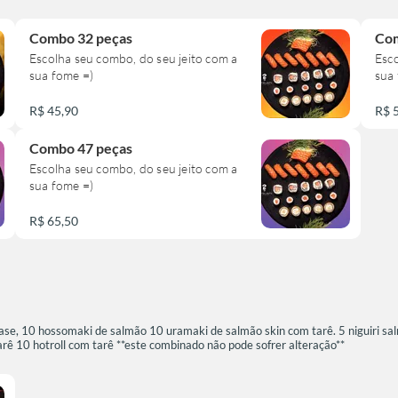
Combo 32 peças
Com
Escolha seu combo, do seu jeito com a
Esco
sua fome =)
sua
R$ 45,90
R$ 
Combo 47 peças
Escolha seu combo, do seu jeito com a
sua fome =)
R$ 65,50
, 10 hossomaki de salmão 10 uramaki de salmão skin com tarê. 5 niguiri salm
ê 10 hotroll com tarê **este combinado não pode sofrer alteração**