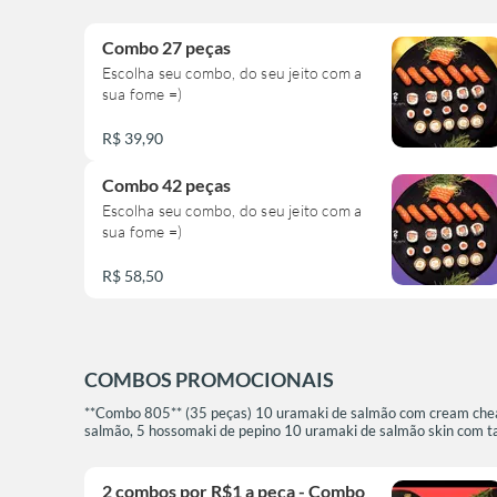
Combo 27 peças
Escolha seu combo, do seu jeito com a
sua fome =)
R$ 39,90
Combo 42 peças
Escolha seu combo, do seu jeito com a
sua fome =)
R$ 58,50
COMBOS PROMOCIONAIS
**Combo 805** (35 peças) 10 uramaki de salmão com cream chease
salmão, 5 hossomaki de pepino 10 uramaki de salmão skin com tar
2 combos por R$1 a peça - Combo