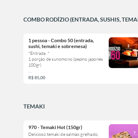
COMBO RODÍZIO (ENTRADA, SUSHIS, TEMA
1 pessoa - Combo 50 (entrada,
sushi, temaki e sobremesa)
*Entrada. *
1 porção de sunomono (pepino japonês
100gr)
1 temaki
R$ 85,00
*Quentes*
1 rolinho primavera queijo
1 guioza
TEMAKI
1 porção shimeji (100gr) ou 2 bolinhos
de salmão
*Sushis*
970 - Temaki Hot (150gr)
4 sashimis de salmão
Delicioso temaki de salmão grelhado,
2 uramakis de salmão com cream