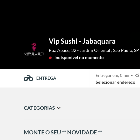
Vip Sushi - Jabaquara
Rua Apacê, 32 - Jardim Oriental
,
São Paulo
,
SP
Indisponível no momento
lens
Entregar em,
0min
•
R$
ENTREGA
Selecionar endereço
expand_more
CATEGORIAS
MONTE O SEU ** NOVIDADE **