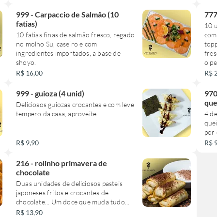
999 - Carpaccio de Salmão (10
777
fatias)
10 u
10 fatias finas de salmão fresco, regado
com
no molho Su, caseiro e com
toppi
ingredientes importados, a base de
fres
shoyo.
o pe
irre
R$ 16,00
R$ 
999 - guioza (4 unid)
970
que
Deliciosos guiozas crocantes e com leve
tempero da casa, aproveite
4 de
quei
por 
R$ 9,90
R$ 
216 - rolinho primavera de
chocolate
Duas unidades de deliciosos pasteis
japoneses fritos e crocantes de
chocolate... Um doce que muda tudo...
R$ 13,90