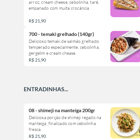
arroz, cream cheese, cebolinha, tarê,
chease
empanado com muita crocância.
5 hossomaki de salmão
1 niguiri de salmão
1 jow de salmão
R$ 21,90
5 hotholl de salmão com cream chease
700 - temaki grelhado (140gr)
*Sobremesa*
Delicioso temaki de salmão grelhado
2 rolinho primavera doce
temperado especialmente, cebolinha,
gergelim e cream chease.
* bebida*
R$ 21,90
Já acompanha hashi, shoyo e wabaki.
ENTRADINHAS...
08 - shimeji na manteiga 200gr
Deliciosa porção de shimeji regado na
manteiga, finalizado com cebolinha
fresca.
R$ 21,90