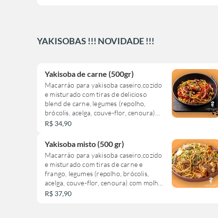
YAKISOBAS !!! NOVIDADE !!!
Yakisoba de carne (500gr)
Macarrão para yakisoba caseiro,cozido
e misturado com tiras de delicioso
blend de carne, legumes (repolho,
brócolis, acelga, couve-flor, cenoura)
com molho de yakisoba da casa.
R$ 34,90
Yakisoba misto (500 gr)
Macarrão para yakisoba caseiro,cozido
e misturado com tiras de carne e
frango, legumes (repolho, brócolis,
acelga, couve-flor, cenoura) com molho
de yakisoba da casa.
R$ 37,90