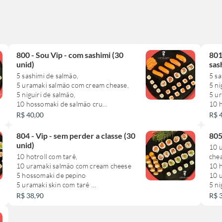
800 - Sou Vip - com sashimi (30
801
unid)
sas
5 sashimi de salmão,
5 sa
5 uramaki salmão com cream chease,
5 ni
5 niguiri de salmão,
5 ur
10 hossomaki de salmão cru
10 
5 hossomaki de pepino
10 
R$ 40,00
R$ 
che
**este combo não pode sofrer
804 - Vip - sem perder a classe (30
805
alteração**
**e
unid)
10 
alte
10 hotroll com tarê,
che
10 uramaki salmão com cream cheese
10 
5 hossomaki de pepino
10 u
5 uramaki skin com tarê
5 ni
R$ 38,90
R$ 
**este combinado não pode sofrer
**e
alteração**
alte