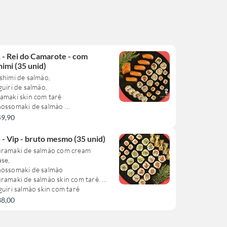
 - Rei do Camarote - com
himi (35 unid)
shimi de salmão,
guiri de salmão,
amaki skin com tarê
hossomaki de salmão
uramaki de salmão com cream
49,90
ese
 - Vip - bruto mesmo (35 unid)
ste combinado não pode sofrer
uramaki de salmão com cream
ração**
ase,
hossomaki de salmão
ramaki de salmão skin com tarê.
guiri salmão skin com tarê
38,00
ste combinado não pode sofrer
ração**