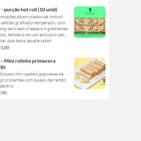
 - porção hot roll (10 unid)
nidades de enrolados de hotroll
 salmão grelhado temperado, com
ng de cream cheese e ingredientes
cos, tempero de uso exclusivo para
ixe, que deixa aquele sabor
sistível, finalizado com fio de tarê.
21,00
 - Mini rolinho primavera
ijo
liciosos mini pastéis japoneses de
jo crocantes com queijo derretido
dentro.
9,90