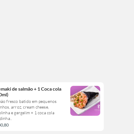
emaki de salmão + 1 Coca cola
0ml)
mão fresco batido em pequenos
nhos, arroz, cream cheese,
linha e gergelim + 1 coca cola
dinha..
30,80