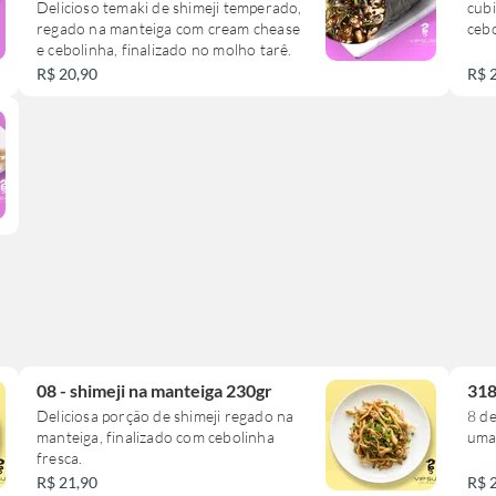
Delicioso temaki de shimeji temperado,
cubi
chease
regado na manteiga com cream chease
cebo
5 hossomaki de salmão
e cebolinha, finalizado no molho tarê.
2 niguiri de salmão
2 jow de salmão
R$ 20,90
R$ 
10 hotholl de salmão com cream chease
*Sobremesa*
4 rolinho primavera doce
*2 bebidas*
Já acompanha hashi, shoyo e wabaki.
08 - shimeji na manteiga 230gr
318
Deliciosa porção de shimeji regado na
8 de
manteiga, finalizado com cebolinha
uma 
fresca.
R$ 21,90
R$ 