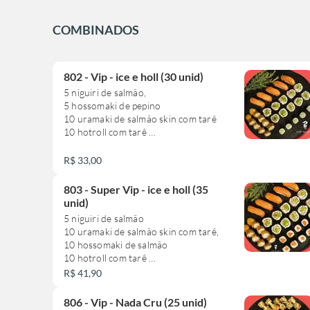
COMBINADOS
802 - Vip - ice e holl (30 unid)
5 niguiri de salmão,
5 hossomaki de pepino
10 uramaki de salmão skin com tarê
10 hotroll com tarê
**este combinado não pode sofrer
R$ 33,00
alteração**
803 - Super Vip - ice e holl (35
unid)
5 niguiri de salmão
10 uramaki de salmão skin com tarê,
10 hossomaki de salmão
10 hotroll com tarê
R$ 41,90
**este combinado não pode sofrer
alteração**
806 - Vip - Nada Cru (25 unid)