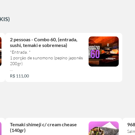
KIS)
2 pessoas - Combo 60, (entrada,
sushi, temaki e sobremesa)
*Entrada. *
1 porção de sunomono (pepino japonês
200gr)
2 temakis
R$ 111,00
*Quentes*
2 rolinho primavera queijo
2 guioza
1 porção de shimeji (200gr) ou 4
bolinhos de salmão
*Sushis*
Temaki shimeji c/ cream chease
968
8 sashimis de salmão
(140gr)
Sal
5 uramakis de salmão com cream