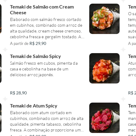
*Sushis*
Temaki de Salmão com Cream
Tem
8 sashimis de salmão
Cheese
O sa
5 uramakis de salmão com cream
Elaborado com salmão fresco cortado
tem
cheese
em cubinhos, combinado com arroz de
temp
5 hossomaki de salmão
alta qualidade, cream cheese cremoso,
aute
2 niguiri de salmão
cebolinha fresca e gergelim tostado. A
suav
2 jow de salmão
combinação proporciona uma textura
cro
10 hotholl de salmão com cream chease
R$ 29,90
A partir de
A pa
irresistível e um sabor autêntico e
cont
inesquecível.
che
Temaki de Salmão Spicy
Tem
irre
*Sobremesa*
Salmão fresco em cubos, pimenta da
Atu
gast
4 rolinho primavera doce
casa e cebolinha na base de um
com 
e te
delicioso arroz japonês.
arro
Já acompanha hashi, shoyo e wabaki.
R$ 28,90
R$ 
Temaki de Atum Spicy
Tem
Elaborado com atum cortado em
Tem
cubinhos, combinado com arroz de alta
mant
qualidade, pimenta tabasco, cebolinha
case
fresca. A combinação proporciona uma
mac
textura irresistível e um sabor