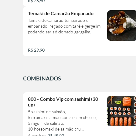
R$ 28,90
Temaki de Camarão Empanado
Temaki de camarão temperado e
empanado, regado com tarê e gergelim,
podendo ser adicionado gergelim.
R$ 29,90
COMBINADOS
800 - Combo Vip com sashimi (30
un)
5 sashimi de salmão,
5 uramaki salmão com cream cheese,
5 niguiri de salmão,
10 hossomaki de salmão cru
5 hossomaki de pepino
R$ 49,90
A partir de