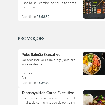
Escolha seu combo, do seu jeito com a
sua fome =)
R$ 58,50
A partir de
PROMOÇÕES
Poke Salmão Executivo
Sabores incríveis com preço justo pra
você se deliciar.
Incluso:
Arroz
Salmão
R$ 39,90
A partir de
Sunomono
Manga
Teppanyaki de Carne Executivo
Cream Cheese
Arroz japonês cuidadosamente cozido,
Chips de Batata Doce
finalizado com um toque de gergelim
Molho à sua escolha