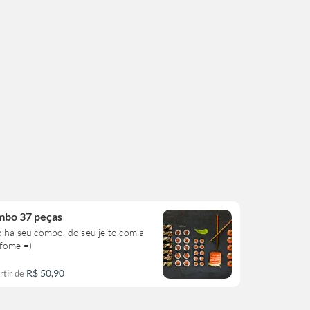
bo 37 peças
lha seu combo, do seu jeito com a
 fome =)
R$ 50,90
rtir de