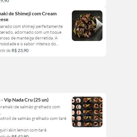
29,90
aki de Shimeji com Cream
eese
parado com shimeji perfeitamente
perado, adornado com um toque
eroso de manteiga derretida. A
mosidade e o sabor intenso do
am cheese são harmoniosamente
R$ 23,90
rtir de
librados com a frescura da
linha. Por fim, é finalizado com um
ho do autêntico molho tarê, que
porciona um sabor agridoce
sistível. Cada mordida é uma
osão de sabores que irá te
sportar diretamente para o Japão.
prato imperdível para os amantes
 - Vip Nada Cru (25 un)
ulinária nipônica.
uramaki de salmão grelhado com
,
otroll de salmão grelhado com tarê
guiri skin lemon com tarê
R$ 42,90
rtir de