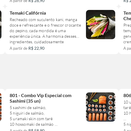
R$ 28,90
R$ 
A partir de
autêntico e inesquecível.
Temaki Califórnia
Tem
Ch
Recheado com suculento kani, manga
doce e refrescante e o frescor crocante
Pre
do pepino, cada mordida é uma
tem
experiência única. A harmonia desses
gen
ingredientes, cuidadosamente
cre
selecionados, proporciona um gosto
cre
R$ 22,90
A partir de
A pa
levemente fresco e irresistivelmente
equi
delicioso. É uma indulgência saudável
cebo
que agrada aos amantes da cozinha
ban
japonesa mais exigentes. Este prato é a
pro
expressão máxima de sabor e qualidade
irre
no universo dos temakis.
expl
tran
Um 
801 - Combo Vip Especial com
806
da c
Sashimi (35 un)
10 
5 sashimi de salmão,
tarê
5 niguiri de salmão,
10 h
5 uramaki skin com tarê
10 hossomaki de salmão
5 ni
10 uramaki de salmão com cream
R$ 58,90
A partir de
A pa