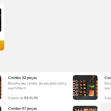
Combo 32 peças
Com
Escolha seu combo, do seu jeito com a
Esco
sua fome =)
sua
R$ 45,90
A partir de
A pa
Combo 47 peças