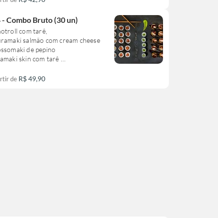
ste combinado não pode sofrer
ração**
 - Combo Bruto (30 un)
otroll com tarê,
uramaki salmão com cream cheese
ossomaki de pepino
ramaki skin com tarê
ste combinado não pode sofrer
R$ 49,90
rtir de
ração**