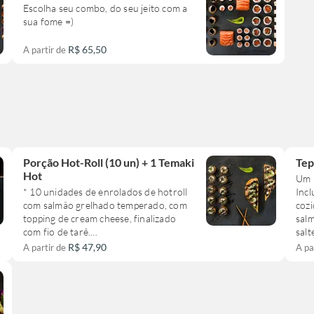
Escolha seu combo, do seu jeito com a
sua fome =)
R$ 65,50
A partir de
Porção Hot-Roll (10 un) + 1 Temaki
Tep
Hot
Um 
* 10 unidades de enrolados de hotroll
Incl
com salmão grelhado temperado, com
coz
topping de cream cheese, finalizado
salm
com fio de tarê.
sal
leg
R$ 47,90
A partir de
A pa
* 1 temaki hot de salmão grelhado com
repo
topping de cream cheese, finalizado
cen
com fio de tarê.
sele
seus
colo