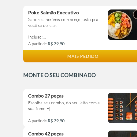
Poke Salmão Executivo
Sabores incríveis com preço justo pra
você se deliciar.
Incluso:
Arroz
R$ 39,90
A partir de
Salmão
Sunomono
MAIS PEDIDO
Manga
Cream Cheese
Chips de Batata Doce
MONTE O SEU COMBINADO
Molho à sua escolha
Finalizações à sua escolha
Importante: os ingredientes descritos
Combo 27 peças
neste item não serão/poderão ser
Escolha seu combo, do seu jeito com a
alterados.
sua fome =)
R$ 39,90
A partir de
Combo 42 peças