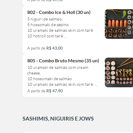
**este combo não pode sofrer
802 - Combo Ice & Holl (30 un)
alteração**
5 niguiri de salmão,
5 hossomaki de pepino
10 uramaki de salmão skin com tarê
10 hotroll com tarê
**este combinado não pode sofrer
R$ 43,00
A partir de
alteração**
805 - Combo Bruto Mesmo (35 un)
10 uramaki de salmão com cream
cheese,
10 hossomaki de salmão
10 uramaki de salmão skin com tarê.
5 niguiri salmão skin lemon com tarê
R$ 47,90
A partir de
**este combinado não pode sofrer
alteração**
SASHIMIS, NIGUIRIS E JOWS