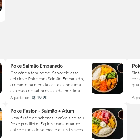
equi
Imp
com
apó
Poke Salmão Empanado
Pok
Crocância tem nome. Saboreie esse
Sint
delicioso Poke com Salmão Empanado,
com 
crocante na medida certa e com uma
qual
explosão de sabores a cada mordida.
Incl
R$ 49,90
A partir de
A pa
Incluso:
Mix
Arroz
Sal
Poke Fusion - Salmão + Atum
Salmão Empanado
Cen
Uma fusão de sabores incríveis no seu
Sunomono
Pep
Poke predileto. Explore cada nuance
Manga
Tom
entre cubos de salmão e atum frescos.
Cenoura
Amê
Cream Cheese
Mol