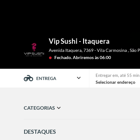
Vip Sushi - Itaquera
Avenida Itaquera, 7369 - Vila Carmosina
,
São 
Fechado.
Abriremos às 06:00
lens
Entregar em,
até 55 min
expand_more
ENTREGA
Selecionar endereço
expand_more
CATEGORIAS
DESTAQUES