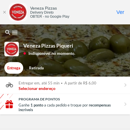
Veneza Pizzas
Ver
Delivery Direto
OBTER - no Google Play
search
menu
Veneza Pizzas Piqueri
Indisponível no momento.
lens
Entrega
Retirada
Entregar em,
até 55 min
•
A partir de R$ 6,00
keyboard_arrow_right
Selecionar endereço
PROGRAMA DE PONTOS
chevron_right
Ganhe
1 ponto
a cada pedido e troque por
recompensas
incríveis