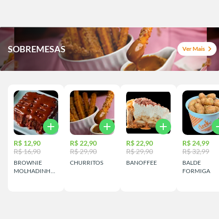
SOBREMESAS
chevron_right
Ver Mais
add
add
add
a
R$ 12,90
R$ 22,90
R$ 22,90
R$ 24,99
R$ 16,90
R$ 29,90
R$ 29,90
R$ 32,99
BROWNIE
CHURRITOS
BANOFFEE
BALDE
MOLHADINHO
FORMIGA
DE CHOCOLATE