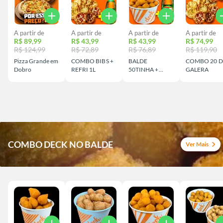
add
add
add
a
A partir de
A partir de
A partir de
A partir de
R$ 89,99
R$ 43,99
R$ 43,99
R$ 74,99
R$ 124,99
R$ 72,89
R$ 76,89
R$ 119,90
Pizza Grande em
COMBO BIBS +
BALDE
COMBO 20 
Dobro
REFRI 1L
50TINHA +
GALERA
REFRI 1L
COMBO DECK NO BALDE
chevron_right
Ver Mais