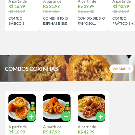
A partir de
A partir de
A partir de
A partir de
R$ 16,99
R$ 21,99
R$ 39,99
R$ 42,99
R$ 34,99
R$ 34,50
R$ 69,00
R$ 74,99
COMBO
COMBINHO (5
COMBO BIBS, O
COMBO
BÁSICO 3
ESFIHAS BIBS)
FAMOSO
PRÁTICO 8 +
QUARENTENA
REFRI
COMBOS COXINHAS
chevron_right
Ver Mais
add
add
add
A partir de
A partir de
A partir de
R$ 16,99
R$ 17,99
R$ 42,99