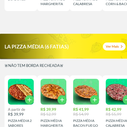
MARGHERITA
CALABRESA
CORN & BA
LA PIZZA MÉDIA (6 FATIAS)
chevron_right
Ver Mais
🚨NÃO TEM BORDA RECHEADA🚨
add
add
add
a
R$ 39,99
R$ 41,99
R$ 42,99
A partir de
R$ 39,99
R$ 52,99
R$ 54,99
R$ 55,99
PIZZA MÉDIA 2
PIZZA MÉDIA
PIZZA MÉDIA
PIZZA MÉDIA
SABORES
MARGHERITA
BACON FUEGO
CALABRESA