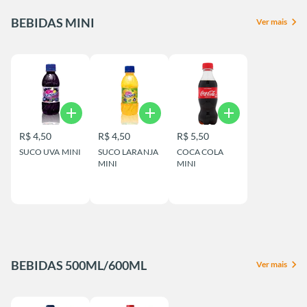
BEBIDAS MINI
chevron_right
Ver mais
add
add
add
R$ 4,50
R$ 4,50
R$ 5,50
SUCO UVA MINI
SUCO LARANJA
COCA COLA
MINI
MINI
BEBIDAS 500ML/600ML
chevron_right
Ver mais