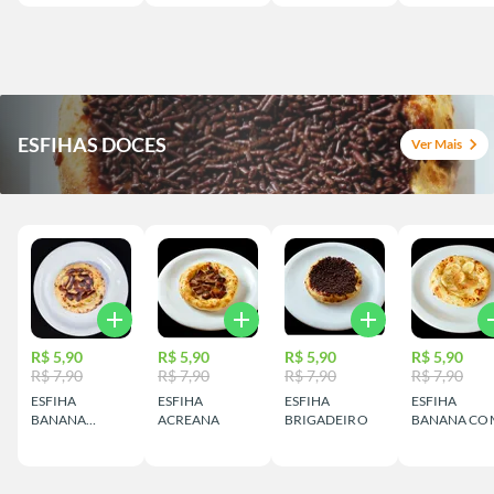
ESFIHAS DOCES
chevron_right
Ver Mais
add
add
add
a
R$ 5,90
R$ 5,90
R$ 5,90
R$ 5,90
R$ 7,90
R$ 7,90
R$ 7,90
R$ 7,90
ESFIHA
ESFIHA
ESFIHA
ESFIHA
BANANA
ACREANA
BRIGADEIRO
BANANA CO
NEVADA
LEITE
CONDENSA
E CANELA