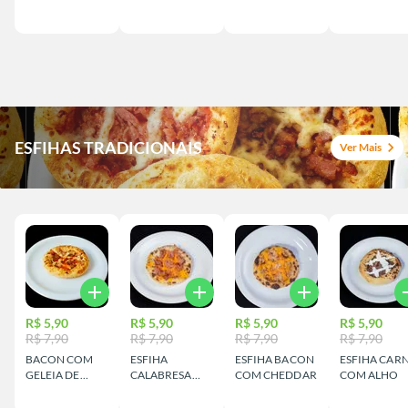
ESFIHAS TRADICIONAIS
chevron_right
Ver Mais
add
add
add
a
R$ 5,90
R$ 5,90
R$ 5,90
R$ 5,90
R$ 7,90
R$ 7,90
R$ 7,90
R$ 7,90
BACON COM
ESFIHA
ESFIHA BACON
ESFIHA CAR
GELEIA DE
CALABRESA
COM CHEDDAR
COM ALHO
PIMENTA
COM CHEDDAR