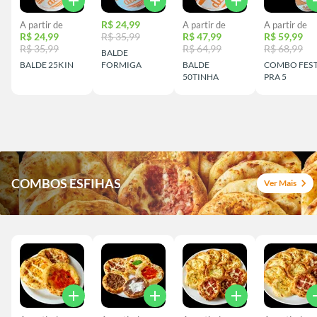
add
add
add
a
R$ 24,99
A partir de
A partir de
A partir de
R$ 24,99
R$ 35,99
R$ 47,99
R$ 59,99
R$ 35,99
R$ 64,99
R$ 68,99
BALDE
BALDE 25KIN
FORMIGA
BALDE
COMBO FES
50TINHA
PRA 5
COMBOS ESFIHAS
chevron_right
Ver Mais
add
add
add
a