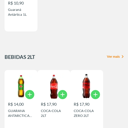
R$ 10,90
Guaraná
Antártica 1L
BEBIDAS 2LT
chevron_right
Ver mais
add
add
add
R$ 14,00
R$ 17,90
R$ 17,90
GUARANA
COCA-COLA
COCA-COLA
ANTARCTICA
2LT
ZERO 2LT
2LT