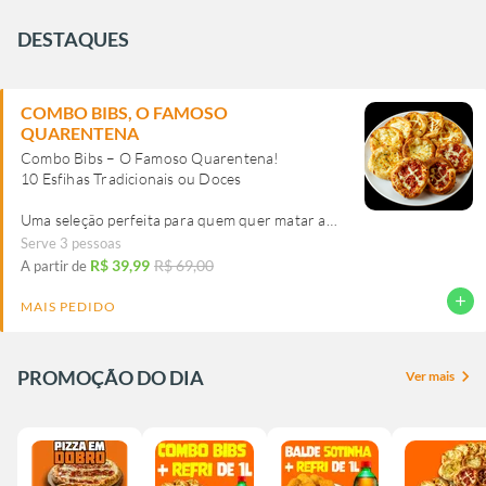
DESTAQUES
COMBO BIBS, O FAMOSO
QUARENTENA
Combo Bibs – O Famoso Quarentena!
10 Esfihas Tradicionais ou Doces
Uma seleção perfeita para quem quer matar a
fome com muito sabor! Escolha entre opções
Serve 3 pessoas
salgadas ou doces e aproveite essa delícia.
R$ 39,99
R$ 69,00
A partir de
🔸 Quantidade: 10 unidades
add
MAIS PEDIDO
🔸 Sabores: Escolha entre tradicionais ou doces
🔸 Ideal para compartilhar ou saborear sozinho!
PROMOÇÃO DO DIA
chevron_right
Ver mais
(Imagem ilustrativa)