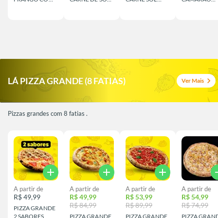
CATUPIRY
COM CATUPIRY
COM BANANA E
COM CATUPI
CATUPIRY
LÁ PIZZA GRANDE (8 FATIAS)
chevron_right
Ver Mais
Pizzas grandes com 8 fatias .
add
add
add
a
A partir de
A partir de
A partir de
A partir de
R$ 49,99
R$ 49,99
R$ 53,99
R$ 54,99
R$ 84,99
R$ 89,99
R$ 74,99
PIZZA GRANDE
2 SABORES
PIZZA GRANDE
PIZZA GRANDE
PIZZA GRAN