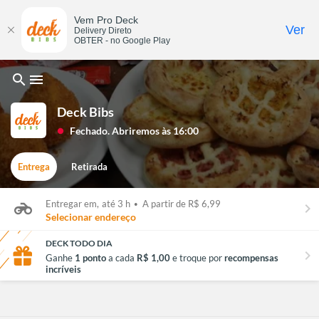
Vem Pro Deck
Ver
Delivery Direto
OBTER - no Google Play
search
menu
Deck Bibs
Fechado. Abriremos às 16:00
lens
Entrega
Retirada
Entregar em,
até 3 h
•
A partir de R$ 6,99
keyboard_arrow_right
Selecionar endereço
DECK TODO DIA
chevron_right
Ganhe
1 ponto
a cada
R$ 1,00
e troque por
recompensas
incríveis