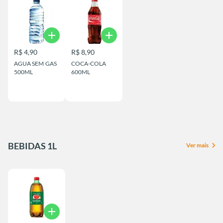
add
add
R$ 4,90
R$ 8,90
AGUA SEM GAS
COCA-COLA
500ML
600ML
BEBIDAS 1L
chevron_right
Ver mais
add