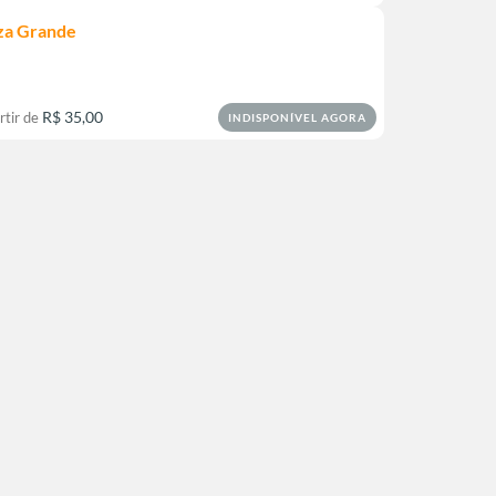
za Grande
R$ 35,00
rtir de
INDISPONÍVEL AGORA