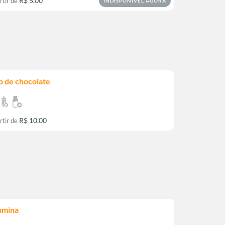
R$ 5,00
rtir de
INDISPONÍVEL AGORA
o de chocolate
R$ 10,00
rtir de
amina