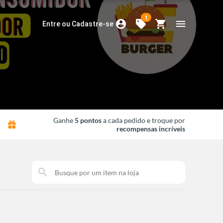
1
account_circle
sell
shopping_cart
menu
Entre ou Cadastre-se
Ganhe
5 pontos
a cada pedido e troque por
recompensas incríveis
search