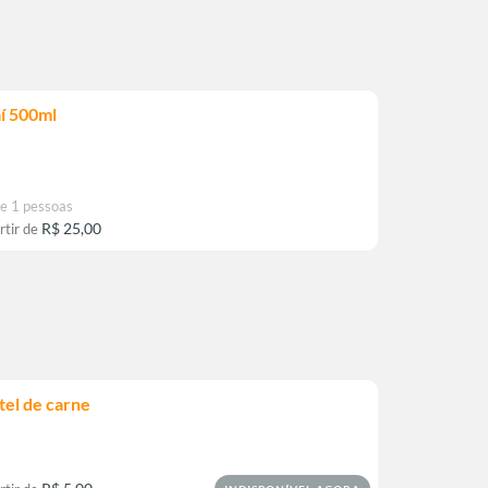
í 500ml
e 1 pessoas
R$ 25,00
rtir de
tel de carne