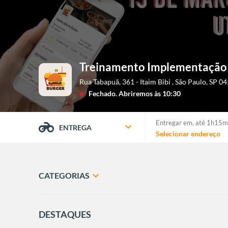
Treinamento Implementação
Rua Tabapuã, 361 - Itaim Bibi
,
São Paulo
,
SP
04
Fechado.
Abriremos às 10:30
lens
Entregar em,
até 1h15m
expand_more
ENTREGA
Selecionar endereço
expand_more
CATEGORIAS
DESTAQUES