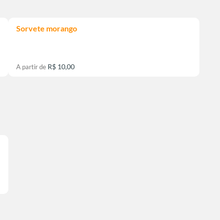
Sorvete morango
R$ 10,00
A partir de