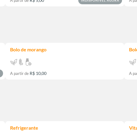
R$ 5,00
A partir de
A pa
INDISPONÍVEL AGORA
Bolo de morango
Bol
R$ 10,00
A partir de
A pa
A
Refrigerante
Vit