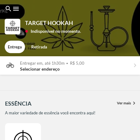
search
menu
TARGET HOOKAH
Indisponível no momento.
lens
Entrega
Retirada
Entregar em,
até 1h30m
•
R$ 5,00
keyboard_arrow_right
Selecionar endereço
ESSÊNCIA
chevron_right
Ver mais
A maior variedade de essência você encontra aqui!