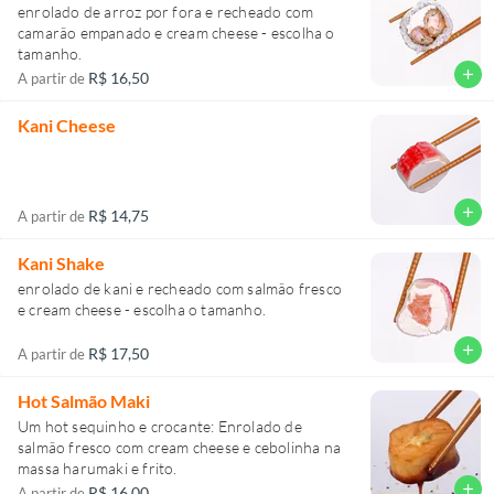
enrolado de arroz por fora e recheado com
camarão empanado e cream cheese - escolha o
tamanho.
add
R$ 16,50
A partir de
Kani Cheese
add
R$ 14,75
A partir de
Kani Shake
enrolado de kani e recheado com salmão fresco
e cream cheese - escolha o tamanho.
add
R$ 17,50
A partir de
Hot Salmão Maki
Um hot sequinho e crocante: Enrolado de
salmão fresco com cream cheese e cebolinha na
massa harumaki e frito.
add
R$ 16,00
A partir de