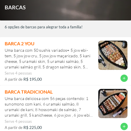
BARCAS
6 opções de barcas para alegrar toda a família!
BARCA 2 YOU
Uma barca com 50 sushis variados= 5 jow ebi-
tem, 5 jow jow cru, 5 jow jow maçaricado, 5 kani
cheese, 5 uramaki skin, 5 uramaki salmão, 5
uramaki salmão grill, 5 dragon salmão skin, 5
hossomaki salmão, 5 hot carioca).
Serve 4 pessoas
add
R$ 195,00
A partir de
BARCA TRADICIONAL
Uma barca deliciosa com 56 peças contendo: 1
sunomono com kani, 6 uramaki salmão, 8
uramaki de kani, 8 hossomaki de salmão, 7
uramaki grill, 5 kanicheese, 6 jow jow , 6 jow ebi-
ten e 10 sashimi de salmão.
Serve 4 pessoas
add
R$ 225,00
A partir de