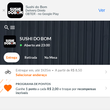
Sushi do Bom
Ver
Delivery Direto
OBTER - no Google Play
search
menu
SUSHI DO BOM
Aberto até 23:00
lens
Entrega
Retirada
Na Mesa
Entregar em,
até 1h35m
•
A partir de R$ 8,50
keyboard_arrow_right
Selecionar endereço
PROGRAMA DE PONTOS
chevron_right
Ganhe
1 ponto
a cada
R$ 2,00
e troque por
recompensas
incríveis