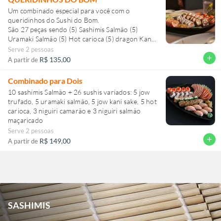
Um combinado especial para você com o
queridinhos do Sushi do Bom.
São 27 peças sendo (5) Sashimis Salmão (5)
Uramaki Salmão (5) Hot carioca (5) dragon Kani
Crock (5) 5 jow Ebi-tem (2) niguiris
Serve 2 pessoas
add
R$ 135,00
A partir de
Combinado para Dois
10 sashimis Salmão + 26 sushis variados: 5 jow
trufado, 5 uramaki salmão, 5 jow kani sake, 5 hot
carioca, 3 niguiri camarão e 3 niguiri salmão
maçaricado
Serve 2 pessoas
add
R$ 149,00
A partir de
SASHIMIS