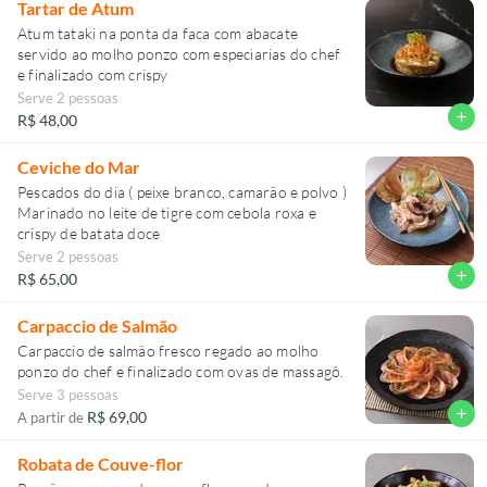
Tartar de Atum
Atum tataki na ponta da faca com abacate
servido ao molho ponzo com especiarias do chef
e finalizado com crispy
Serve 2 pessoas
add
R$ 48,00
Ceviche do Mar
Pescados do dia ( peixe branco, camarão e polvo )
Marinado no leite de tigre com cebola roxa e
crispy de batata doce
Serve 2 pessoas
add
R$ 65,00
Carpaccio de Salmão
Carpaccio de salmão fresco regado ao molho
ponzo do chef e finalizado com ovas de massagô.
Serve 3 pessoas
add
R$ 69,00
A partir de
Robata de Couve-flor