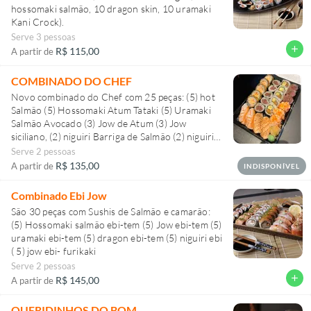
hossomaki salmão, 10 dragon skin, 10 uramaki
Kani Crock).
Serve 3 pessoas
add
R$ 115,00
A partir de
COMBINADO DO CHEF
Novo combinado do Chef com 25 peças: (5) hot
Salmão (5) Hossomaki Atum Tataki (5) Uramaki
Salmão Avocado (3) Jow de Atum (3) Jow
siciliano, (2) niguiri Barriga de Salmão (2) niguiri
Salmão Maçaricado ( estamos sem atum)
Serve 2 pessoas
R$ 135,00
A partir de
INDISPONÍVEL
Combinado Ebi Jow
São 30 peças com Sushis de Salmão e camarão:
(5) Hossomaki salmão ebi-tem (5) Jow ebi-tem (5)
uramaki ebi-tem (5) dragon ebi-tem (5) niguiri ebi
( 5) jow ebi- furikaki
Serve 2 pessoas
add
R$ 145,00
A partir de
QUERIDINHOS DO BOM