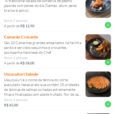
*A tradicional salada de conserva de pepino
japonês com peixes do dia (Salmão, atum, peixe
branco e polvo). .
Serve 2 pessoas
add
R$ 12,90
A partir de
Camarão Crocante
São 10 Camarões grandes empanados na farinha
panko e servidos sequinhos e crocantes,
acompanha maionese do Chef
Serve 3 pessoas
add
R$ 58,00
A partir de
Ussuzukuri Salmão
Ussuzukuri é o nome da técnica do corte
executado nesse prato que contém 25 unidades
de lâminas de salmão cortadas extremamente
finas e finalizadas com azeite trufado, flor de sal
e raspa de limão siciliano.
Serve 3 pessoas
add
R$ 65,00
Uma Obra prima para o seu paladar ;)