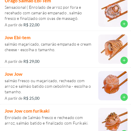
Urago Salmão Ebi-Tem
Sensacional ( Enrolado de arroz por fora e
recehado com camarão empanado , salmão
fresco e finalziado com ovas de massagô.
add
R$ 22,00
A partir de
Jow Ebi-tem
salmão maçaricado, camarão empanado e cream
cheese - escolha o tamanho.
add
R$ 29,00
A partir de
Jow Jow
salmão fresco ou maçaricado, recheado com
arroz e salmão batido com cebolinha - escolha o
tamanho.
add
R$ 25,00
A partir de
Jow Jow com furikaki
Enrolado de Salmão fresco e recheado com
arroz, salmão batido e finalizado com Furikaki.