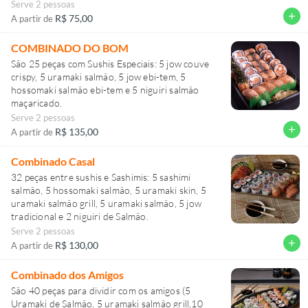
e levemente apimentada.
Serve 2 pessoas
Um espetáculo!
add
R$ 75,00
A partir de
COMBINADO DO BOM
São 25 peças com Sushis Especiais: 5 jow couve
crispy, 5 uramaki salmão, 5 jow ebi-tem, 5
hossomaki salmão ebi-tem e 5 niguiri salmão
maçaricado.
Serve 2 pessoas
add
R$ 135,00
A partir de
Combinado Casal
32 peças entre sushis e Sashimis: 5 sashimi
salmão, 5 hossomaki salmão, 5 uramaki skin, 5
uramaki salmão grill, 5 uramaki salmão, 5 jow
tradicional e 2 niguiri de Salmão.
Serve 2 pessoas
add
R$ 130,00
A partir de
Combinado dos Amigos
São 40 peças para dividir com os amigos (5
Uramaki de Salmão, 5 uramaki salmão grill,10