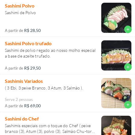
Sashimi Polvo
Sashimi de Polvo
add
R$ 28,50
A partir de
Sashimi Polvo trufado
Sashimi de polvo regado ao nosso molho especial
a base de azeite trufado.
add
R$ 29,50
A partir de
Sashimis Variados
( 3 Ebi, 3 peixe Branco, 3 Atum, 3 Salmão ).
Serve 2 pessoas
add
R$ 69,00
A partir de
Sashimi do Chef
Sashimis especiais com o toque do Chef ( peixe
branco (3), Atum (3), polvo (3), Salmão Chu-toro