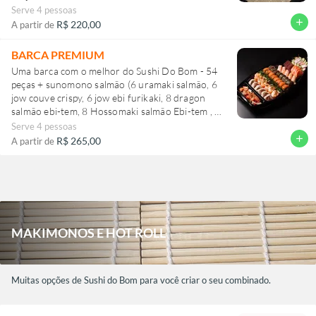
sashimi salmão maçaricado).
Serve 4 pessoas
add
R$ 220,00
A partir de
BARCA PREMIUM
Uma barca com o melhor do Sushi Do Bom - 54
peças + sunomono salmão (6 uramaki salmão, 6
jow couve crispy, 6 jow ebi furikaki, 8 dragon
salmão ebi-tem, 8 Hossomaki salmão Ebi-tem , 2
niguiri de camarão e 3 niguiri de salmão
Serve 4 pessoas
add
R$ 265,00
A partir de
MAKIMONOS E HOT ROLL
Muitas opções de Sushi do Bom para você criar o seu combinado.