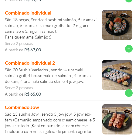
Combinado individual
São 18 peças, Sendo: 4 sashimi salmão, 5 uramaki
salmão, 5 uramaki salmão grelhado, 2 niguiri
camarão e 2 niguiri salmão).
Para quem ama Salmão ;)
Serve 2 pessoas
add
R$ 67,00
A partir de
Combinado individual 2
São 20 Sushis Variados , sendo: 4 uramaki
salmão grill, 4 hossomaki de salmão , 4 uramaki
Serve 2 pessoas
add
R$ 65,00
A partir de
Combinado Jow
São 15 sushis Jow , sendo 5 jow jow, 5 jow ebi-
tem (Camarão empanado com cream cheese) e 5
jow arretado (Kani empanado, cream cheese.
finalizado com nossa geléia de pimenta agridoce