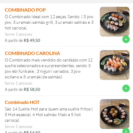
COMBINADO POP
O Combinado Ideal com 12 peças, Sendo: ( 3 jow
jow, 3 uramaki salmão grill, 3 uramaki salmão e 3
hot carioca).
Serve 1 pessoas
add
R$ 49,50
A partir de
COMBINADO CAROLINA
O Combinado mais vendido do cardápio com 12
sushis selecionados e surpreendentes, sendo 3
jow ebi furikake , 3 niguiri variados, 3 jow
siciliano e 3 uramaki de salmão).
Serve 1 pessoas
add
R$ 58,50
A partir de
Combinado HOT
São 14 Sushis Hot para quem ama sushis fritos (
5 Hot especial, 4 Hot salmão Maki e 5 hot
carioca).
Serve 1 pessoas
add
R$ 54,50
A partir de