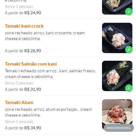
Serve 1 pessoas
add
R$ 24,90
A partir de
Temaki kani crock
cone recheado arroz, kani crocante, cream
cheese e cebolinha.
add
R$ 26,90
A partir de
Temaki Salmão com kani
Temaki recheado com arroz , kani, salmão fresco,
cream cheese e cebolinha.
Serve 1 pessoas
add
R$ 31,90
A partir de
Temaki Atum
cone recheado arroz, atum exportação , cream
cheese e cebolinha.
Serve 1 pessoas
R$ 34,90
A partir de
INDISPONÍVEL