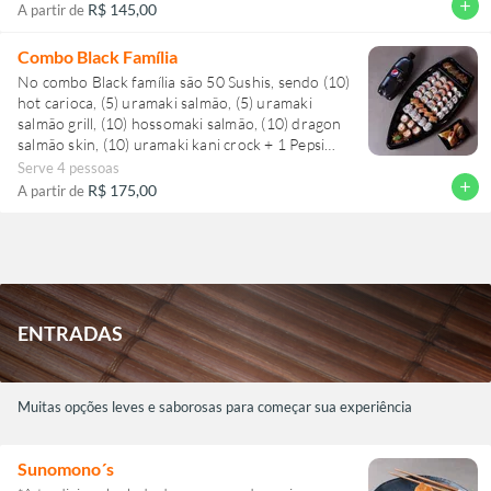
de Banana com Chocolate
add
R$ 145,00
A partir de
Combo Black Família
No combo Black família são 50 Sushis, sendo (10)
hot carioca, (5) uramaki salmão, (5) uramaki
salmão grill, (10) hossomaki salmão, (10) dragon
salmão skin, (10) uramaki kani crock + 1 Pepsi
black ou 1 Guaraná antárctica de 1 litro + 1
Serve 4 pessoas
harumaki de banana com chocolate e 1 harumaki
add
R$ 175,00
A partir de
Romeu e Julieta.
ENTRADAS
Muitas opções leves e saborosas para começar sua experiência
Sunomono´s