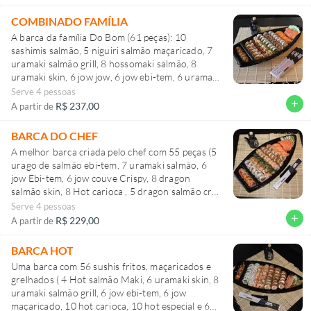
COMBINADO FAMÍLIA
A barca da família Do Bom (61 peças): 10
sashimis salmão, 5 niguiri salmão maçaricado, 7
uramaki salmão grill, 8 hossomaki salmão, 8
uramaki skin, 6 jow jow, 6 jow ebi-tem, 6 uramaki
salmão, 5 hot carioca. .
Serve 4 pessoas
add
R$ 237,00
A partir de
BARCA DO CHEF
A melhor barca criada pelo chef com 55 peças (5
urago de salmão ebi-tem, 7 uramaki salmão, 6
jow Ebi-tem, 6 jow couve Crispy, 8 dragon
salmão skin, 8 Hot carioca , 5 dragon salmão cru ,
Serve 4 pessoas
add
R$ 229,00
A partir de
BARCA HOT
Uma barca com 56 sushis fritos, maçaricados e
grelhados ( 4 Hot salmão Maki, 6 uramaki skin, 8
uramaki salmão grill, 6 jow ebi-tem, 6 jow
maçaricado, 10 hot carioca, 10 hot especial e 6