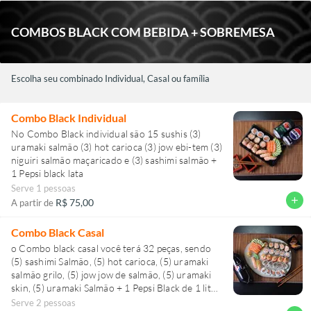
COMBOS BLACK COM BEBIDA + SOBREMESA
Escolha seu combinado Individual, Casal ou família
Combo Black Individual
No Combo Black individual são 15 sushis (3)
uramaki salmão (3) hot carioca (3) jow ebi-tem (3)
niguiri salmão maçaricado e (3) sashimi salmão +
1 Pepsi black lata
Serve 1 pessoas
add
R$ 75,00
A partir de
Combo Black Casal
o Combo black casal você terá 32 peças, sendo
(5) sashimi Salmão, (5) hot carioca, (5) uramaki
salmão grilo, (5) jow jow de salmão, (5) uramaki
skin, (5) uramaki Salmão + 1 Pepsi Black de 1 litro
ou 1 Guaraná antárctica de 1 litro + 1 Harumaki
Serve 2 pessoas