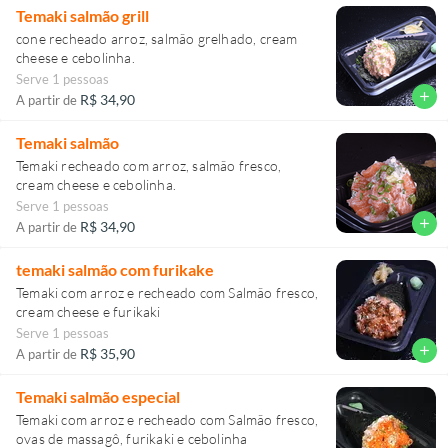
Temaki salmão grill
cone recheado arroz, salmão grelhado, cream
cheese e cebolinha.
Serve 1 pessoas
add
R$ 34,90
A partir de
Temaki salmão
Temaki recheado com arroz, salmão fresco,
cream cheese e cebolinha.
Serve 1 pessoas
add
R$ 34,90
A partir de
temaki salmão com furikake
Temaki com arroz e recheado com Salmão fresco,
cream cheese e furikaki
Serve 1 pessoas
add
R$ 35,90
A partir de
Temaki salmão especial
Temaki com arroz e recheado com Salmão fresco,
ovas de massagô, furikaki e cebolinha