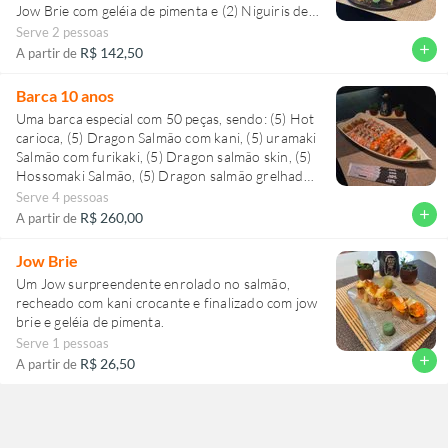
Jow Brie com geléia de pimenta e (2) Niguiris de
Barriga de Salmão com ovas e azeite trufado.
Serve 2 pessoas
Surpreendente!
add
R$ 142,50
A partir de
Barca 10 anos
Uma barca especial com 50 peças, sendo: (5) Hot
carioca, (5) Dragon Salmão com kani, (5) uramaki
Salmão com furikaki, (5) Dragon salmão skin, (5)
Hossomaki Salmão, (5) Dragon salmão grelhado,
(5) Jow siciliano, (5) Jow Brie com geleia de
Serve 4 pessoas
pimenta, (5) Jow ebi-tem e (5) Sashimi Salmão
add
R$ 260,00
A partir de
Jow Brie
Um Jow surpreendente enrolado no salmão,
recheado com kani crocante e finalizado com jow
brie e geléia de pimenta.
Serve 1 pessoas
add
R$ 26,50
A partir de