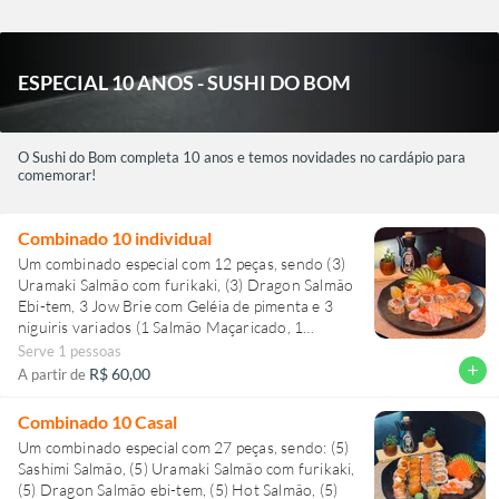
ESPECIAL 10 ANOS - SUSHI DO BOM
O Sushi do Bom completa 10 anos e temos novidades no cardápio para
comemorar!
Combinado 10 individual
Um combinado especial com 12 peças, sendo (3)
Uramaki Salmão com furikaki, (3) Dragon Salmão
Ebi-tem, 3 Jow Brie com Geléia de pimenta e 3
niguiris variados (1 Salmão Maçaricado, 1
camarão e 1 de Barriga de salmão com ovas e
Serve 1 pessoas
azeite trufado). Sensacional!
add
R$ 60,00
A partir de
Combinado 10 Casal
Um combinado especial com 27 peças, sendo: (5)
Sashimi Salmão, (5) Uramaki Salmão com furikaki,
(5) Dragon Salmão ebi-tem, (5) Hot Salmão, (5)