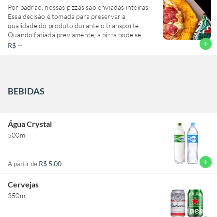
Por padrão, nossas pizzas são enviadas inteiras.
Essa decisão é tomada para preservar a
qualidade do produto durante o transporte.
Quando fatiada previamente, a pizza pode se
movimentar dentro da embalagem, fazendo com
add
R$ --
que o recheio se desloque e comprometa a
apresentação e a experiência ao consumir.
Caso deseje, disponibilizamos cortadores de
pizza para venda nesta mesma seção.
BEBIDAS
Água Crystal
500ml
add
R$ 5,00
A partir de
Cervejas
350ml.