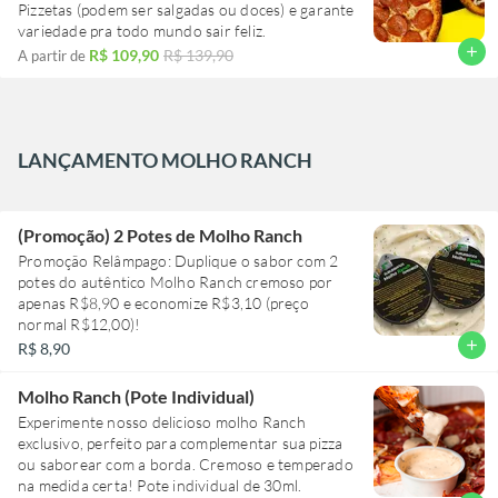
Pizzetas (podem ser salgadas ou doces) e garante
variedade pra todo mundo sair feliz.
add
R$ 109,90
R$ 139,90
A partir de
LANÇAMENTO MOLHO RANCH
(Promoção) 2 Potes de Molho Ranch
Promoção Relâmpago: Duplique o sabor com 2
potes do autêntico Molho Ranch cremoso por
apenas R$8,90 e economize R$3,10 (preço
normal R$12,00)!
add
R$ 8,90
Molho Ranch (Pote Individual)
Experimente nosso delicioso molho Ranch
exclusivo, perfeito para complementar sua pizza
ou saborear com a borda. Cremoso e temperado
na medida certa! Pote individual de 30ml.