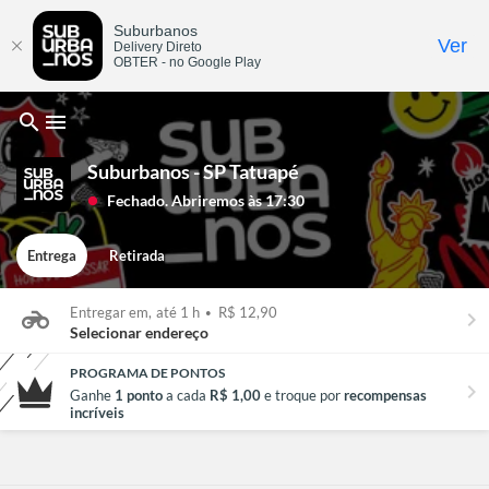
Suburbanos
Ver
Delivery Direto
OBTER - no Google Play
search
menu
Suburbanos - SP Tatuapé
Fechado. Abriremos às 17:30
lens
Entrega
Retirada
Entregar em,
até 1 h
•
R$ 12,90
keyboard_arrow_right
Selecionar endereço
PROGRAMA DE PONTOS
chevron_right
Ganhe
1 ponto
a cada
R$ 1,00
e troque por
recompensas
incríveis