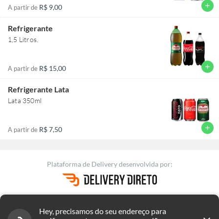
add
R$ 9,00
A partir de
Refrigerante
1,5 Litros.
add
R$ 15,00
A partir de
Refrigerante Lata
Lata 350ml
add
R$ 7,50
A partir de
Plataforma de Delivery
desenvolvida por:
Versão 2.29.225
|
Termos de uso
Hey, precisamos do seu endereço para
Nós utilizamos Cookies para garantir que você tenha uma melhor
Termos e políticas de Suburbanos - SP Tatuapé