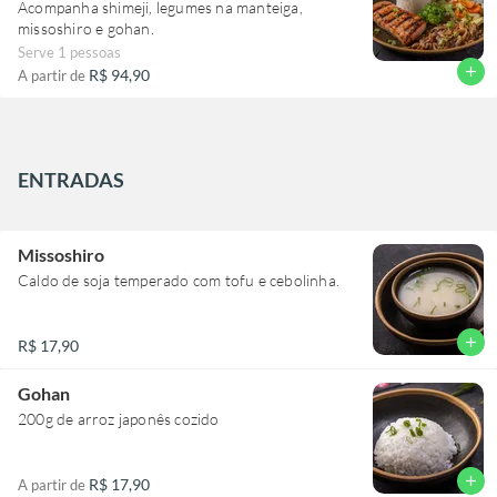
Acompanha shimeji, legumes na manteiga,
missoshiro e gohan.
Serve 1 pessoas
add
R$ 94,90
A partir de
ENTRADAS
Missoshiro
Caldo de soja temperado com tofu e cebolinha.
add
R$ 17,90
Gohan
200g de arroz japonês cozido
add
R$ 17,90
A partir de