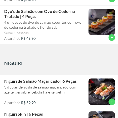
Dyo's de Salmão com Ovo de Codorna
Trufado | 4 Peças
4 unidades de dyo de salmão cobertos com ovo
de codorna trufado e flor de sal.
Serve 1 pessoas
add
R$ 49,90
A partir de
NIGUIRI
Niguiri de Salmão Maçaricado | 6 Peças
3 duplas de sushi de salmão maçaricado com
azeite, gengibre, cebolinha e gergelim.
add
R$ 59,90
A partir de
Niguiri Skin | 6 Peças