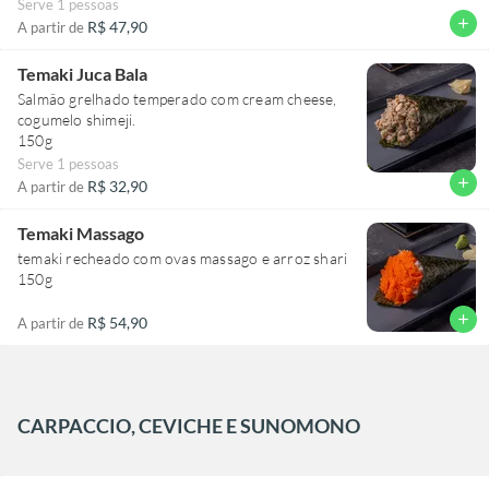
Serve 1 pessoas
add
R$ 47,90
A partir de
Temaki Juca Bala
Salmão grelhado temperado com cream cheese,
cogumelo shimeji.
150g
Serve 1 pessoas
add
R$ 32,90
A partir de
Temaki Massago
temaki recheado com ovas massago e arroz shari
150g
add
R$ 54,90
A partir de
CARPACCIO, CEVICHE E SUNOMONO