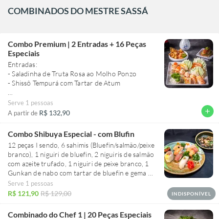
COMBINADOS DO MESTRE SASSÁ
Combo Premium | 2 Entradas + 16 Peças
Especiais
Entradas:
- Saladinha de Truta Rosa ao Molho Ponzo
- Shissô Tempurá com Tartar de Atum
16 peças, sendo:
Serve 1 pessoas
- 6 sashimis (Salmão/Vieira/Haddock Defumado)
add
R$ 132,90
A partir de
- 2 baterás de salmão maçaricado
- 2 sushis barriga de salmão com azeite trufado e
Combo Shibuya Especial - com Blufin
raspas de limão
12 peças I sendo, 6 sahimis (Bluefin/salmão/peixe
- 2 sushis de salmão maçaricado
branco), 1 niguiri de bluefin, 2 niguiris de salmão
- 4 enrolados de camarão tempurá com ovas
com azeite trufado, 1 niguiri de peixe branco, 1
massago
Gunkan de nabo com tartar de bluefin e gema de
codorna, 1 Gunkan de Ikura.
Serve 1 pessoas
Acompanha salacinha Harusame no molho ponzu
R$ 121,90
R$ 129,00
INDISPONÍVEL
com camarão cozido e tiras de polvo cozido.
Combinado do Chef 1 | 20 Peças Especiais