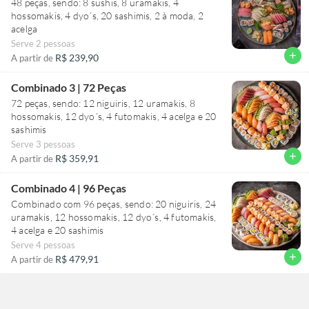
48 peças, sendo: 8 sushis, 8 uramakis, 4
hossomakis, 4 dyo´s, 20 sashimis, 2 à moda, 2
acelga
Serve 2 pessoas
add
R$ 239,90
A partir de
Combinado 3 | 72 Peças
72 peças, sendo: 12 niguiris, 12 uramakis, 8
hossomakis, 12 dyo´s, 4 futomakis, 4 acelga e 20
sashimis
Serve 3 pessoas
add
R$ 359,91
A partir de
Combinado 4 | 96 Peças
Combinado com 96 peças, sendo: 20 niguiris, 24
uramakis, 12 hossomakis, 12 dyo´s, 4 futomakis,
4 acelga e 20 sashimis
Serve 4 pessoas
add
R$ 479,91
A partir de