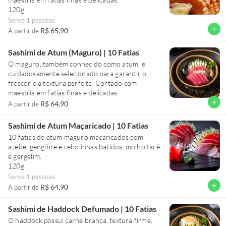
120g
Serve 1 pessoas
add
R$ 65,90
A partir de
Sashimi de Atum (Maguro) | 10 Fatias
O maguro, também conhecido como atum, é
cuidadosamente selecionado para garantir o
frescor e a textura perfeita. Cortado com
maestria em fatias finas e delicadas.
add
R$ 64,90
A partir de
Sashimi de Atum Maçaricado | 10 Fatias
10 fatias de atum maguro maçaricados com
azeite, gengibre e cebolinhas batidos, molho tarê
e gergelim.
120g
Serve 1 pessoas
add
R$ 64,90
A partir de
Sashimi de Haddock Defumado | 10 Fatias
O haddock possui carne branca, textura firme,