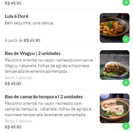
add
R$ 49,90
Lula à Dorê
Bem sequinha, uma delicia.
add
R$ 65,90
A partir de
Bao de Wagyu | 2 unidades
Pãozinho oriental no vapor recheado com carne
Wagyu, rabanete, folhas de agrião e maionese
temperada levemente apimentada.
Serve 1 pessoas
add
R$ 49,00
Bao de camarão tempura I 2 unidades
Pãozinho oriental no vapor recheado com
camarão tempura , rabanete, folhas de agrião e
maionese temperada levemente apimentada.
Serve 1 pessoas
add
R$ 49,90