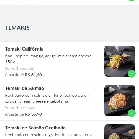
TEMAKIS
Temaki Califórnia
Kani, pepino, manga, gergelim e cream cheese.
150g
Serve 1 pessoas
add
R$ 31,90
A partir de
Temaki de Salmão
Recheado com salmão chileno (batido ou em
cubos), cream cheese e cebolinha.
Serve 1 pessoas
add
R$ 35,90
A partir de
Temaki de Salmão Grelhado
Recheado com salmão grelhado, cream cheese,