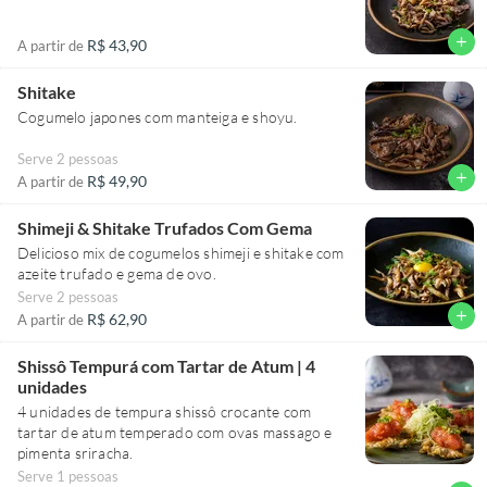
add
R$ 43,90
A partir de
Shitake
Cogumelo japones com manteiga e shoyu.
Serve 2 pessoas
add
R$ 49,90
A partir de
Shimeji & Shitake Trufados Com Gema
Delicioso mix de cogumelos shimeji e shitake com
azeite trufado e gema de ovo.
Serve 2 pessoas
add
R$ 62,90
A partir de
Shissô Tempurá com Tartar de Atum | 4
unidades
4 unidades de tempura shissô crocante com
tartar de atum temperado com ovas massago e
pimenta sriracha.
Serve 1 pessoas