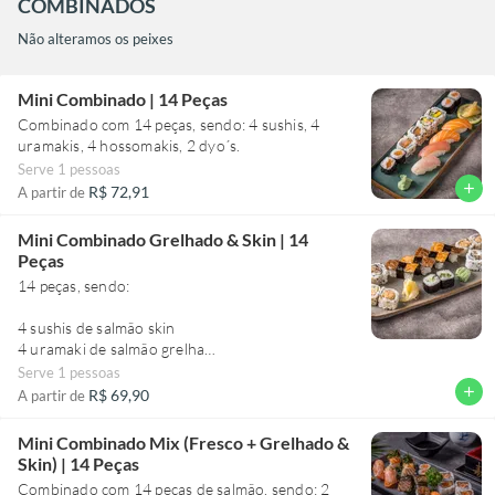
COMBINADOS
Não alteramos os peixes
Mini Combinado | 14 Peças
Combinado com 14 peças, sendo: 4 sushis, 4
uramakis, 4 hossomakis, 2 dyo´s.
Serve 1 pessoas
add
R$ 72,91
A partir de
Mini Combinado Grelhado & Skin | 14
Peças
14 peças, sendo:
4 sushis de salmão skin
4 uramaki de salmão grelhado
4 uramaki salmão skin
Serve 1 pessoas
2 kapamaki
add
R$ 69,90
A partir de
*sem alteração
Mini Combinado Mix (Fresco + Grelhado &
Skin) | 14 Peças
Combinado com 14 peças de salmão, sendo: 2