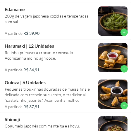
Edamame
200g de vagem japonesa cozidas e temperadas
com sal.
add
R$ 39,90
A partir de
Harumaki | 12 Unidades
Rolinho primavera crocante recheado.
Acompanha molho agridoce.
add
R$ 34,91
A partir de
Guioza | 6 Unidades
Pequenas trouxinhas douradas de massa fina e
delicada com recheio suculento, o tradicional
"pastelzinho japonês". Acompanha molho.
add
R$ 37,91
A partir de
Shimeji
Cogumelo japonês com manteiga e shoyu.