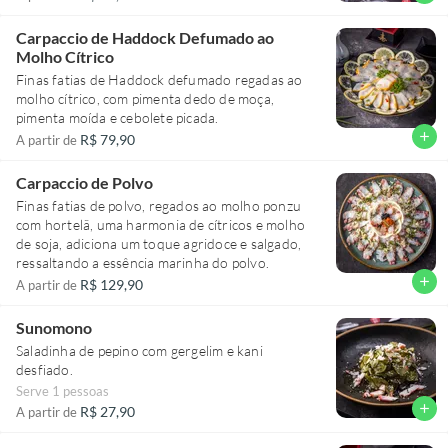
Carpaccio de Haddock Defumado ao
Molho Cítrico
Finas fatias de Haddock defumado regadas ao
molho cítrico, com pimenta dedo de moça,
pimenta moída e cebolete picada.
add
R$ 79,90
A partir de
Carpaccio de Polvo
Finas fatias de polvo, regados ao molho ponzu
com hortelã, uma harmonia de cítricos e molho
de soja, adiciona um toque agridoce e salgado,
ressaltando a essência marinha do polvo.
add
R$ 129,90
A partir de
Sunomono
Saladinha de pepino com gergelim e kani
desfiado.
Serve 1 pessoas
add
R$ 27,90
A partir de