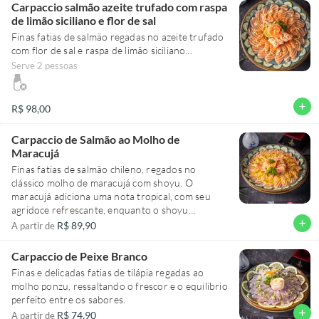
Carpaccio salmão azeite trufado com raspa
de limão siciliano e flor de sal
Finas fatias de salmão regadas no azeite trufado
com flor de sal e raspa de limão siciliano
20 fatias
Serve 2 pessoas
add
R$ 98,00
Carpaccio de Salmão ao Molho de
Maracujá
Finas fatias de salmão chileno, regados no
clássico molho de maracujá com shoyu. O
maracujá adiciona uma nota tropical, com seu
agridoce refrescante, enquanto o shoyu
proporciona um toque de umami que equilibra
add
R$ 89,90
A partir de
os sabores.
Carpaccio de Peixe Branco
Finas e delicadas fatias de tilápia regadas ao
molho ponzu, ressaltando o frescor e o equilíbrio
perfeito entre os sabores.
add
R$ 74,90
A partir de