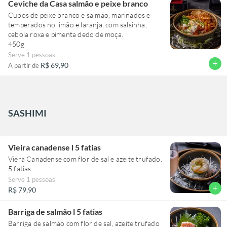
Ceviche da Casa salmão e peixe branco
Cubos de peixe branco e salmão, marinados e
temperados no limão e laranja, com salsinha,
cebola roxa e pimenta dedo de moça.
450g
Serve 1 pessoas
add
R$ 69,90
A partir de
SASHIMI
Vieira canadense l 5 fatias
Viera Canadense com flor de sal e azeite trufado.
5 fatias
Serve 1 pessoas
add
R$ 79,90
Barriga de salmão l 5 fatias
Barriga de salmão com flor de sal, azeite trufado