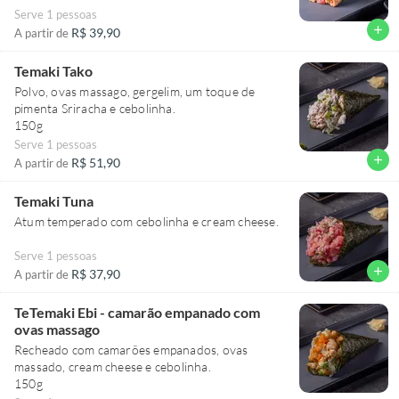
Serve 1 pessoas
add
R$ 39,90
A partir de
Temaki Tako
Polvo, ovas massago, gergelim, um toque de
pimenta Sriracha e cebolinha.
150g
Serve 1 pessoas
add
R$ 51,90
A partir de
Temaki Tuna
Atum temperado com cebolinha e cream cheese.
Serve 1 pessoas
add
R$ 37,90
A partir de
TeTemaki Ebi - camarão empanado com
ovas massago
Recheado com camarões empanados, ovas
massado, cream cheese e cebolinha.
150g