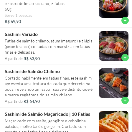
e raspa de limão siciliano, 5 fatias
60g
Serve 1 pessoas
add
R$ 69,90
Sashimi Variado
Fatias de salmão chileno, atum (maguro) e tilápia
(peixe branco) cortadas com maestria em fatias
finas e delicadas.
add
R$ 63,90
A partir de
Sashimi de Salmão Chileno
Cortado habilmente em fatias finas, este sashimi
apresenta uma textura delicada que derrete na
boca, revelando um sabor suave e distinto que é
a marca registrada do salmão chileno.
add
R$ 64,90
A partir de
Sashimi de Salmão Maçaricado | 10 Fatias
Maçaricado com azeite, gengibre e cebolinha
batidos, molho tarê e gergelim. Cortado com
maestria em fatias finas e delicadas.