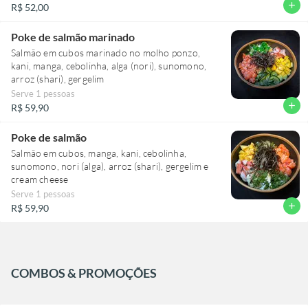
add
R$ 52,00
Poke de salmão marinado
Salmão em cubos marinado no molho ponzo,
kani, manga, cebolinha, alga (nori), sunomono,
arroz (shari), gergelim
Serve 1 pessoas
add
R$ 59,90
Poke de salmão
Salmão em cubos, manga, kani, cebolinha,
sunomono, nori (alga), arroz (shari), gergelim e
cream cheese
Serve 1 pessoas
add
R$ 59,90
COMBOS & PROMOÇÕES