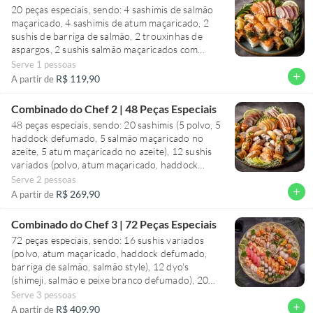
20 peças especiais, sendo: 4 sashimis de salmão
maçaricado, 4 sashimis de atum maçaricado, 2
sushis de barriga de salmão, 2 trouxinhas de
aspargos, 2 sushis salmão maçaricados com
azeite, 2 trouxinhas de couve crispy, 2 baterás de
Serve 1 pessoas
salmão, 2 ura à moda
add
R$ 119,90
A partir de
Combinado do Chef 2 | 48 Peças Especiais
48 peças especiais, sendo: 20 sashimis (5 polvo, 5
haddock defumado, 5 salmão maçaricado no
azeite, 5 atum maçaricado no azeite), 12 sushis
variados (polvo, atum maçaricado, haddock
defumado, barriga de salmão), 3 dyo´s de shimeji,
Serve 2 pessoas
3 dyo´s de salmão, 2 trouxinhas de salmão com
add
R$ 269,90
A partir de
couve crispy, 2 baterás, 2 hot tartar, 2 harumaki
de salmão e 2 uramaki salmão grelhado com
Combinado do Chef 3 | 72 Peças Especiais
crispy de couve
72 peças especiais, sendo: 16 sushis variados
(polvo, atum maçaricado, haddock defumado,
barriga de salmão, salmão style), 12 dyo's
(shimeji, salmão e peixe branco defumado), 20
sashimis especiais e 24 uramakis especiais.
Serve 3 pessoas
add
R$ 409,90
A partir de