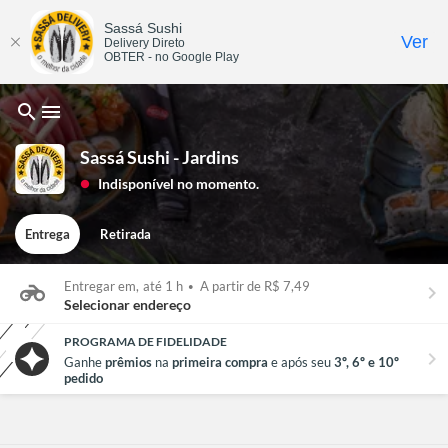
Sassá Sushi
Ver
Delivery Direto
OBTER - no Google Play
search
menu
Sassá Sushi - Jardins
Indisponível no momento.
lens
Entrega
Retirada
Entregar em,
até 1 h
•
A partir de R$ 7,49
keyboard_arrow_right
Selecionar endereço
PROGRAMA DE FIDELIDADE
chevron_right
Ganhe
prêmios
na
primeira compra
e após seu
3º, 6º e 10º
pedido