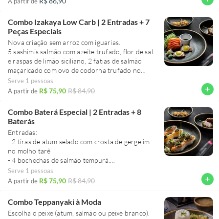
R$ 86,90
A partir de
Combo Izakaya Low Carb | 2 Entradas + 7
Peças Especiais
Nova criação sem arroz com iguarias.
5 sashimis salmão com azeite trufado, flor de sal
e raspas de limão siciliano, 2 fatias de salmão
maçaricado com ovo de codorna trufado no
molho ponzu, acompanha 4 bochechas de salmão
Serve 1 pessoas
empanadas na panko e 2 tiras de atum selado
add
R$ 75,90
R$ 84,90
A partir de
com crosta de gergelim no molho tarê.
Combo Baterá Especial | 2 Entradas + 8
Baterás
Entradas:
- 2 tiras de atum selado com crosta de gergelim
no molho tarê
- 4 bochechas de salmão tempurá.
Serve 1 pessoas
8 baterás, sendo:
add
R$ 75,90
R$ 84,90
A partir de
- 2 salmão com crispy de couve
- 2 atum com pimenta Sriracha
Combo Teppanyaki à Moda
- 2 haddock defumado
Escolha o peixe (atum, salmão ou peixe branco).
- 2 shimeji com cream cheese.