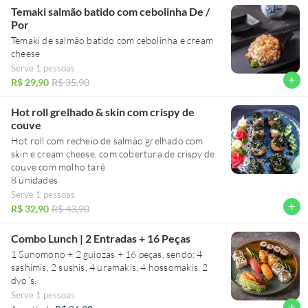
Temaki salmão batido com cebolinha De /
Por
Temaki de salmão batido com cebolinha e cream
cheese
Serve 1 pessoas
add
R$ 29,90
R$ 35,90
Hot roll grelhado & skin com crispy de
couve
Hot roll com recheio de salmão grelhado com
skin e cream cheese, com cobertura de crispy de
couve com molho tarê
8 unidades
Serve 1 pessoas
add
R$ 32,90
R$ 43,90
Combo Lunch | 2 Entradas + 16 Peças
1 Sunomono + 2 guiozas + 16 peças, sendo: 4
sashimis, 2 sushis, 4 uramakis, 4 hossomakis, 2
dyo´s.
Serve 1 pessoas
add