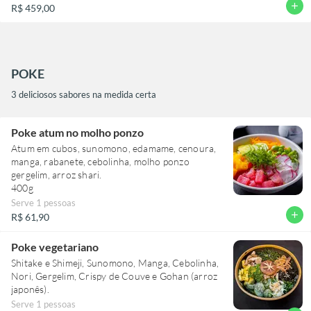
5 Sashimi Salmão
add
R$ 459,00
5 Sashimi de Hadock Defumado
5 Sashimi Salmão com Azeite Trufado
4 Trouxinhas de Salmão Crispy de Couve
4 Baterá de atum com Ovas Tobico
4 Barriga de Salmão com Azeite Trufado e
POKE
Raspas de Limão
3 deliciosos sabores na medida certa
4 Niguiri de Salmão
4 Niguiri de Salmão Maçaricado
2 Niguiri de Atum Maçaricado
Poke atum no molho ponzo
2 Niguiri de Polvo
Atum em cubos, sunomono, edamame, cenoura,
4 Uramaki Salmão com Cream Cheese
manga, rabanete, cebolinha, molho ponzo
4 Hot Roll Flocos de Arroz com Tartar de Salmão
gergelim, arroz shari.
2 Dyo's de Salmão
400g
2 Dyo's de Shimeji
Serve 1 pessoas
add
R$ 61,90
Poke vegetariano
Shitake e Shimeji, Sunomono, Manga, Cebolinha,
Nori, Gergelim, Crispy de Couve e Gohan (arroz
japonês).
Serve 1 pessoas