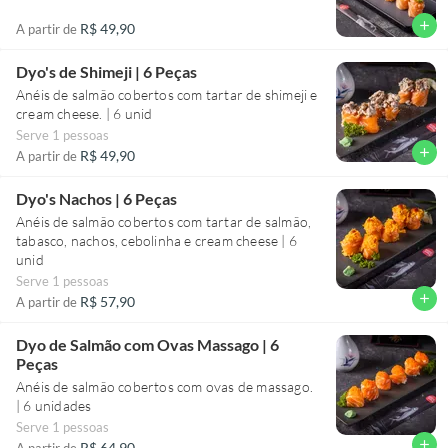
add
R$ 49,90
A partir de
Dyo's de Shimeji | 6 Peças
Anéis de salmão cobertos com tartar de shimeji e
cream cheese. | 6 unid
Serve 1 pessoas
add
R$ 49,90
A partir de
Dyo's Nachos | 6 Peças
Anéis de salmão cobertos com tartar de salmão,
tabasco, nachos, cebolinha e cream cheese | 6
unid
Serve 1 pessoas
add
R$ 57,90
A partir de
Dyo de Salmão com Ovas Massago | 6
Peças
Anéis de salmão cobertos com ovas de massago.
| 6 unidades
Serve 1 pessoas
add
R$ 64,90
A partir de