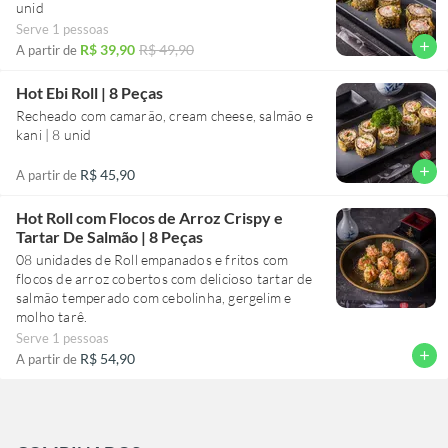
unid
Serve 1 pessoas
add
R$ 39,90
R$ 49,90
A partir de
Hot Ebi Roll | 8 Peças
Recheado com camarão, cream cheese, salmão e
kani | 8 unid
add
R$ 45,90
A partir de
Hot Roll com Flocos de Arroz Crispy e
Tartar De Salmão | 8 Peças
08 unidades de Roll empanados e fritos com
flocos de arroz cobertos com delicioso tartar de
salmão temperado com cebolinha, gergelim e
molho tarê.
Serve 1 pessoas
add
R$ 54,90
A partir de