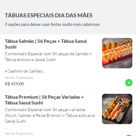
TÁBUAS ESPECIAIS DIA DAS MÃES
3 opções para deixar suas festas muito mais saborosas
Tábua Salmão | 56 Peças + Tábua Sassá
Sushi
Combinado Especial com 56 peças de Salmão +
Tábua exclusiva Sassá Sushi
4 Sashimi de Salmão
4 Sashimi de Salmão Maçaricado
Serve 4 pessoas
4 Sashimi de Salmão com Azeite Trufado
add
R$ 419,00
4 Trouxinhas de Salmão Crispy de Couve
4 Batera de Salmão com Ovas Massago e raspas
Tábua Premium | 56 Peças Variadas +
de limão siciliano
Tábua Sassá Sushi
8 Sushi de Salmão Maçaricado
Combinado Especial com 56 peças variadas
8 Sushis de Salmão
(Atum, Salmão e Peixe Branco) + Tábua exclusiva
8 Uramaki de Salmão com Cream Cheese
Sassá Sushi
4 Hot Roll Flocos Salmão com Tartar
4 Dyo's de Salmão
5 Sashimi de Atum
Serve 4 pessoas
4 Dyo's de Shimeji