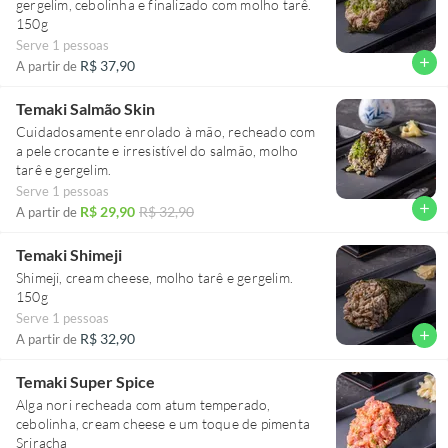
gergelim, cebolinha e finalizado com molho tarê.
150g
Serve 1 pessoas
add
R$ 37,90
A partir de
Temaki Salmão Skin
Cuidadosamente enrolado à mão, recheado com
a pele crocante e irresistível do salmão, molho
tarê e gergelim.
Serve 1 pessoas
add
R$ 29,90
R$ 32,90
A partir de
Temaki Shimeji
Shimeji, cream cheese, molho tarê e gergelim.
150g
Serve 1 pessoas
add
R$ 32,90
A partir de
Temaki Super Spice
Alga nori recheada com atum temperado,
cebolinha, cream cheese e um toque de pimenta
Sriracha