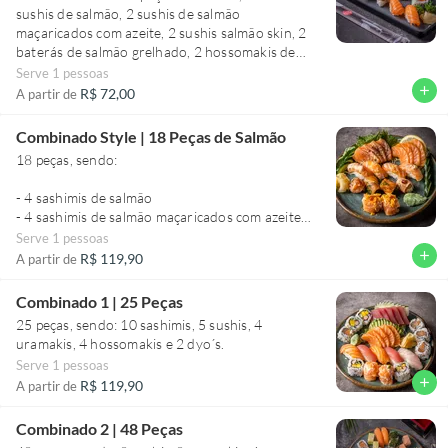
sushis de salmão, 2 sushis de salmão
maçaricados com azeite, 2 sushis salmão skin, 2
baterás de salmão grelhado, 2 hossomakis de
salmão, 4 uramakis de salmão
Serve 1 pessoas
add
R$ 72,00
A partir de
Combinado Style | 18 Peças de Salmão
18 peças, sendo:
- 4 sashimis de salmão
- 4 sashimis de salmão maçaricados com azeite
- 2 niguiri de barriga de salmão
Serve 1 pessoas
- 2 niguiri de salmão maçaricados com azeite
add
R$ 119,90
A partir de
- 2 dyo's de nachos
- 2 trouxinha salmão e aspargos maçaricadas
Combinado 1 | 25 Peças
- 2 trouxinhas de salmão com couve crispy e
25 peças, sendo: 10 sashimis, 5 sushis, 4
cream cheese
uramakis, 4 hossomakis e 2 dyo´s.
Serve 1 pessoas
add
R$ 119,90
A partir de
Combinado 2 | 48 Peças