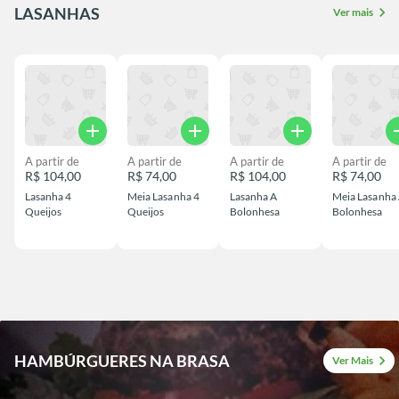
LASANHAS
chevron_right
Ver mais
add
add
add
a
A partir de
A partir de
A partir de
A partir de
R$ 104,00
R$ 74,00
R$ 104,00
R$ 74,00
Lasanha 4
Meia Lasanha 4
Lasanha A
Meia Lasanha
Queijos
Queijos
Bolonhesa
Bolonhesa
HAMBÚRGUERES NA BRASA
chevron_right
Ver Mais