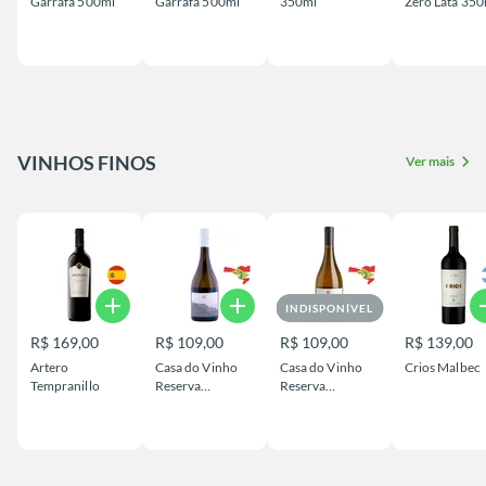
Garrafa 500ml
Garrafa 500ml
350ml
Zero Lata 350
VINHOS FINOS
chevron_right
Ver mais
add
add
a
INDISPONÍVEL
R$ 169,00
R$ 109,00
R$ 109,00
R$ 139,00
Artero
Casa do Vinho
Casa do Vinho
Crios Malbec
Tempranillo
Reserva
Reserva
Chardonnay
Sauvignon Blanc