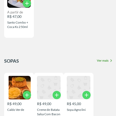
add
A partir de
R$ 47,00
Santo Combo +
Coca Ks 250ml
SOPAS
chevron_right
Ver mais
add
add
add
R$ 49,00
R$ 49,00
R$ 45,00
Caldo Verde
Creme de Batata
Sopa Agnolini
Salsa Com Bacon