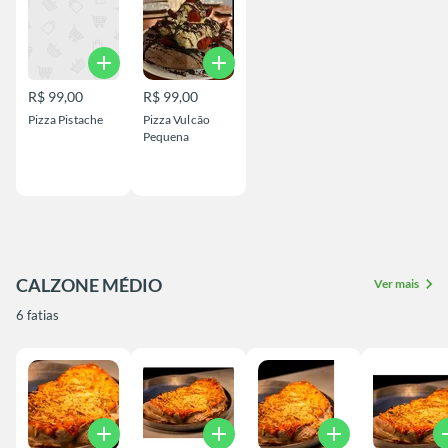
add
add
R$ 99,00
R$ 99,00
Pizza Pistache
Pizza Vulcão
Pequena
CALZONE MÉDIO
chevron_right
Ver mais
6 fatias
add
add
add
a