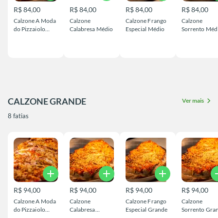
R$ 84,00
R$ 84,00
R$ 84,00
R$ 84,00
Calzone A Moda
Calzone
Calzone Frango
Calzone
do Pizzaiolo
Calabresa Médio
Especial Médio
Sorrento Méd
Médio
CALZONE GRANDE
chevron_right
Ver mais
8 fatias
add
add
add
a
R$ 94,00
R$ 94,00
R$ 94,00
R$ 94,00
Calzone A Moda
Calzone
Calzone Frango
Calzone
do Pizzaiolo
Calabresa
Especial Grande
Sorrento Gra
Grande
Grande