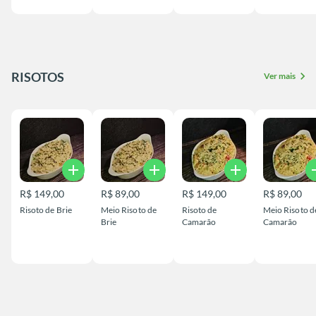
RISOTOS
chevron_right
Ver mais
add
add
add
a
R$ 149,00
R$ 89,00
R$ 149,00
R$ 89,00
Risoto de Brie
Meio Risoto de
Risoto de
Meio Risoto d
Brie
Camarão
Camarão