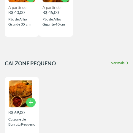
A partir de
A partir de
R$ 40,00
R$ 45,00
Pão de Alho
Pão de Alho
Grande 35 cm
Gigante 40 cm
CALZONE PEQUENO
chevron_right
Ver mais
add
R$ 69,00
Calzone de
Burrata Pequeno