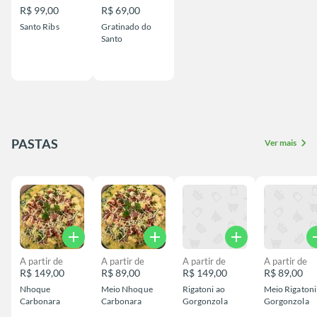
R$ 99,00
R$ 69,00
Santo Ribs
Gratinado do
Santo
PASTAS
chevron_right
Ver mais
add
add
add
a
A partir de
A partir de
A partir de
A partir de
R$ 149,00
R$ 89,00
R$ 149,00
R$ 89,00
Nhoque
Meio Nhoque
Rigatoni ao
Meio Rigatoni
Carbonara
Carbonara
Gorgonzola
Gorgonzola