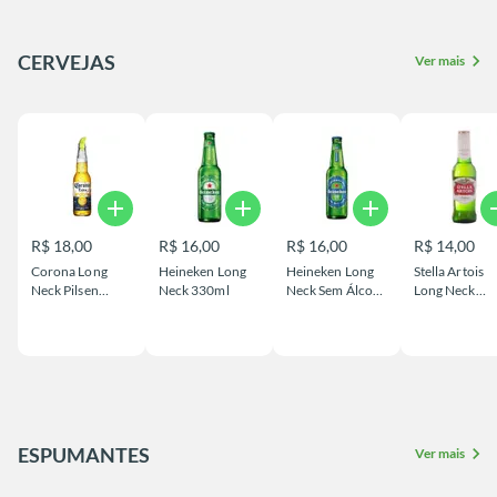
CERVEJAS
chevron_right
Ver mais
add
add
add
a
R$ 18,00
R$ 16,00
R$ 16,00
R$ 14,00
Corona Long
Heineken Long
Heineken Long
Stella Artois
Neck Pilsen
Neck 330ml
Neck Sem Álcool
Long Neck
330ml
330ml
275ml
ESPUMANTES
chevron_right
Ver mais