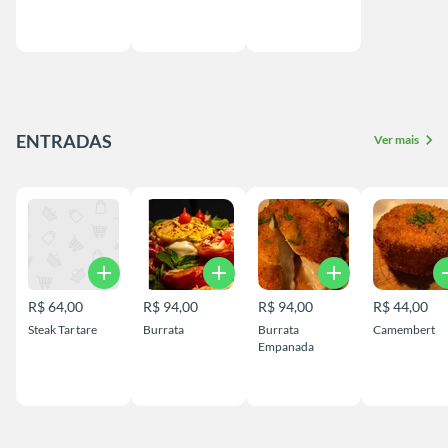
ENTRADAS
chevron_right
Ver mais
add
add
add
a
R$ 64,00
R$ 94,00
R$ 94,00
R$ 44,00
Steak Tartare
Burrata
Burrata
Camembert
Empanada