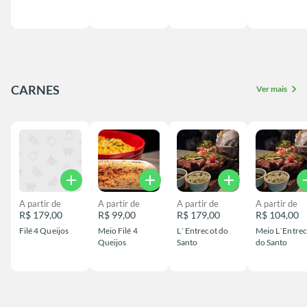
CARNES
chevron_right
Ver mais
add
add
add
a
A partir de
A partir de
A partir de
A partir de
R$ 179,00
R$ 99,00
R$ 179,00
R$ 104,00
Filé 4 Queijos
Meio Filé 4
L´ Entrecot do
Meio L´Entrec
Queijos
Santo
do Santo