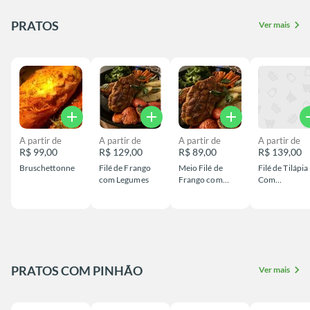
PRATOS
chevron_right
Ver mais
add
add
add
a
A partir de
A partir de
A partir de
A partir de
R$ 99,00
R$ 129,00
R$ 89,00
R$ 139,00
Bruschettonne
Filé de Frango
Meio Filé de
Filé de Tilápia
com Legumes
Frango com
Com
Legumes
Acompanham
to
PRATOS COM PINHÃO
chevron_right
Ver mais