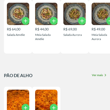
add
add
add
a
R$ 64,00
R$ 44,00
R$ 69,00
R$ 49,00
Salada Amélie
Meia Salada
Salada Aurora
Meia Salada
Amélie
Aurora
PÃO DE ALHO
chevron_right
Ver mais
add
add