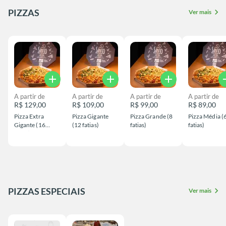
PIZZAS
chevron_right
Ver mais
add
add
add
a
A partir de
A partir de
A partir de
A partir de
R$ 129,00
R$ 109,00
R$ 99,00
R$ 89,00
Pizza Extra
Pizza Gigante
Pizza Grande (8
Pizza Média (
Gigante (16
(12 fatias)
fatias)
fatias)
fatias) + Cortesia
PIZZAS ESPECIAIS
chevron_right
Ver mais