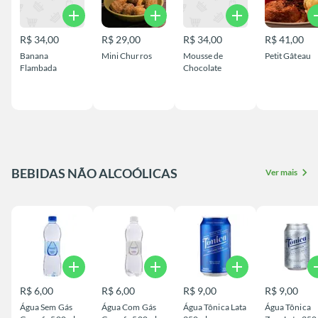
add
add
add
a
R$ 34,00
R$ 29,00
R$ 34,00
R$ 41,00
Banana
Mini Churros
Mousse de
Petit Gâteau
Flambada
Chocolate
BEBIDAS NÃO ALCOÓLICAS
chevron_right
Ver mais
add
add
add
a
R$ 6,00
R$ 6,00
R$ 9,00
R$ 9,00
Água Sem Gás
Água Com Gás
Água Tônica Lata
Água Tônica