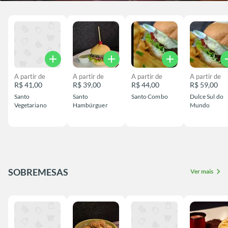
add
add
add
a
A partir de
A partir de
A partir de
A partir de
R$ 41,00
R$ 39,00
R$ 44,00
R$ 59,00
Santo
Santo
Santo Combo
Dulce Sul do
Vegetariano
Hambúrguer
Mundo
SOBREMESAS
chevron_right
Ver mais