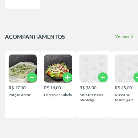
ACOMPANHAMENTOS
chevron_right
Ver mais
add
add
add
a
R$ 17,00
R$ 14,00
R$ 33,00
R$ 45,00
Porção Arroz
Porção de Salada
Meia Massa na
Massa na
Manteiga
Manteiga 2
pessoas