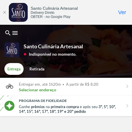
Santo Culinária Artesanal
Ver
Delivery Direto
OBTER - no Google Play
search
menu
Santo Culinária Artesanal
Indisponível no momento.
lens
Entrega
Retirada
Entregar em,
até 1h20m
•
A partir de R$ 8,00
keyboard_arrow_right
Selecionar endereço
PROGRAMA DE FIDELIDADE
chevron_right
Ganhe
prêmios
na
primeira compra
e após seu
3º, 5º, 10º,
14º, 15º, 16º, 17º, 18º, 19º e 20º pedido