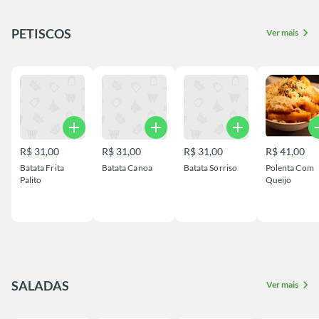
PETISCOS
chevron_right
Ver mais
add
add
add
a
R$ 31,00
R$ 31,00
R$ 31,00
R$ 41,00
Batata Frita
Batata Canoa
Batata Sorriso
Polenta Com
Palito
Queijo
SALADAS
chevron_right
Ver mais