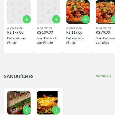
add
add
add
a
A partir de
A partir de
A partir de
A partir de
R$ 179,00
R$ 109,00
R$ 119,00
R$ 79,00
Entrecot com
Meio Entrecot
Entrevero de
Meio Entreve
Pinhão
com Pinhão
Pinhão
de Pinhão
SANDUÍCHES
chevron_right
Ver mais
add
add