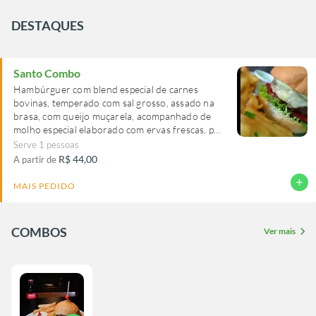
DESTAQUES
Santo Combo
Hambúrguer com blend especial de carnes
bovinas, temperado com sal grosso, assado na
brasa, com queijo muçarela, acompanhado de
molho especial elaborado com ervas frescas, pão
francês rústico amanteigado, alface, tomate e
Serve 1 pessoas
R$ 44,00
A partir de
add
MAIS PEDIDO
COMBOS
chevron_right
Ver mais