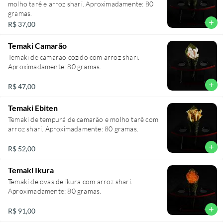
molho tarê e arroz shari. Aproximadamente: 80
gramas.
add
R$ 37,00
Temaki Camarão
Temaki de camarão cozido com arroz shari.
add
R$ 47,00
Temaki Ebiten
Temaki de tempurá de camarão e molho tarê com
add
R$ 52,00
Temaki Ikura
Temaki de ovas de ikura com arroz shari.
Aproximadamente: 80 gramas.
add
R$ 91,00