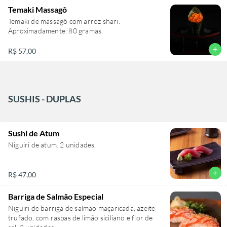
Temaki Massagô
Temaki de massagô com arroz shari.
Aproximadamente: 80 gramas.
add
R$ 57,00
SUSHIS - DUPLAS
Sushi de Atum
Niguiri de atum. 2 unidades.
add
R$ 47,00
Barriga de Salmão Especial
Niguiri de barriga de salmão maçaricada, azeite
trufado, com raspas de limão siciliano e flor de