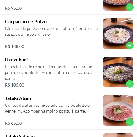
add
R$ 95,00
Carpaccio de Polvo
Lâminas de polvo com azeite trufado, flor de sal e
raspas de limão siciliano.
add
R$ 148,00
Usuzukuri
Finas fatias de robalo, lâminas de limão, molho
ponzu e ciboulette. Acompanha molho ponzu à
parte.
add
R$ 105,00
Tataki Atum
Cortes de atum semi-selado com ciboulette e
gergelim. Acompanha molho ponzu à parte.
add
R$ 65,00
Tataki Salmão