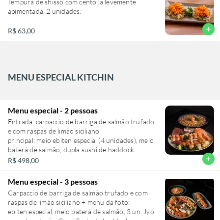
Tempurá de shisso com centolla levemente
apimentada. 2 unidades.
add
R$ 63,00
MENU ESPECIAL KITCHIN
Menu especial - 2 pessoas
Entrada: carpaccio de barriga de salmão trufado
e com raspas de limão siciliano
principal: meio ebiten especial (4 unidades), meio
baterá de salmão, dupla sushi de haddock
especial, dupla sushi de atum, dupla jyo de vieira,
add
R$ 498,00
dupla sushi barriga de salmão. 5 fatias de
sashimis de salmão, atum e polvo
Menu especial - 3 pessoas
Carpaccio de barriga de salmão trufado e com
raspas de limão siciliano + menu da foto:
ebiten especial, meio baterá de salmão, 3 un. Jyo