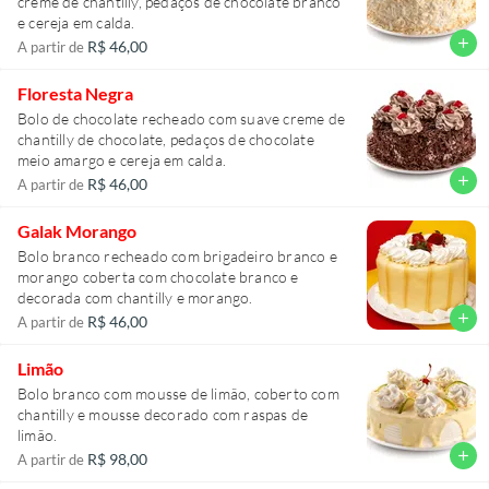
creme de chantilly, pedaços de chocolate branco
e cereja em calda.
add
R$ 46,00
A partir de
Floresta Negra
Bolo de chocolate recheado com suave creme de
chantilly de chocolate, pedaços de chocolate
meio amargo e cereja em calda.
add
R$ 46,00
A partir de
Galak Morango
Bolo branco recheado com brigadeiro branco e
morango coberta com chocolate branco e
decorada com chantilly e morango.
add
R$ 46,00
A partir de
Limão
Bolo branco com mousse de limão, coberto com
chantilly e mousse decorado com raspas de
limão.
add
R$ 98,00
A partir de