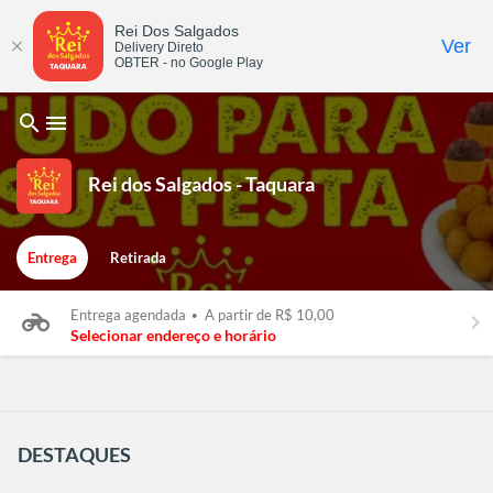
Rei Dos Salgados
Ver
Delivery Direto
OBTER - no Google Play
search
menu
Rei dos Salgados - Taquara
Entrega
Retirada
Entrega agendada
•
A partir de R$ 10,00
keyboard_arrow_right
Selecionar endereço e horário
DESTAQUES