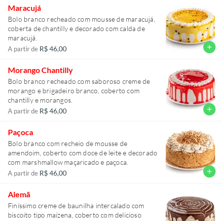
Maracujá
Bolo branco recheado com mousse de maracujá,
coberta de chantilly e decorado com calda de
maracujá.
add
R$ 46,00
A partir de
Morango Chantilly
Bolo branco recheado com saboroso creme de
morango e brigadeiro branco, coberto com
chantilly e morangos.
add
R$ 46,00
A partir de
Paçoca
Bolo branco com recheio de mousse de
amendoim, coberto com doce de leite e decorado
com marshmallow maçaricado e paçoca.
add
R$ 46,00
A partir de
Alemã
Finíssimo creme de baunilha intercalado com
biscoito tipo maizena, coberto com delicioso