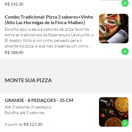
add
R$ 142,30
Combo Tradicional: Pizza 2 sabores+Vinho
(Alto Las Hormigas de la Finca-Malbec)
Escolha aqui a seus e sabores de pizza favorita
entre as tradicionais da Esperança e Leve junto o
El Asador tinto é um vinho pensado para o
amante da pizza, e que não dispensa um vinho
equilibrado e macio para acompanhar.
add
R$ 188,40
MONTE SUA PIZZA
GRANDE - 8 PEDAÇOES - 35 CM
Até 3 sabores (8 pedaços)
Escolha até 3 sabores.
add
R$ 127,30
A partir de