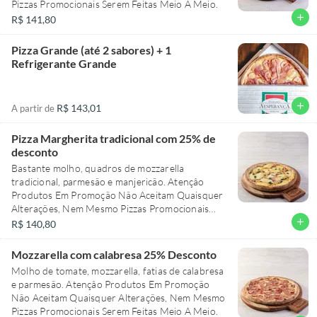
Pizzas Promocionais Serem Feitas Meio A Meio.
add
R$ 141,80
Pizza Grande (até 2 sabores) + 1
Refrigerante Grande
add
R$ 143,01
A partir de
Pizza Margherita tradicional com 25% de
desconto
Bastante molho, quadros de mozzarella
tradicional, parmesão e manjericão. Atençâo
Produtos Em Promoção Não Aceitam Quaisquer
Alterações, Nem Mesmo Pizzas Promocionais
Serem Feitas Meio A Meio.
add
R$ 140,80
Mozzarella com calabresa 25% Desconto
Molho de tomate, mozzarella, fatias de calabresa
e parmesão. Atençâo Produtos Em Promoção
Não Aceitam Quaisquer Alterações, Nem Mesmo
Pizzas Promocionais Serem Feitas Meio A Meio.