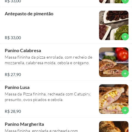
R$ 33,00
Antepasto de pimentão
add
R$ 33,00
Panino Calabresa
Massa fininha da pizza enrolada, com recheio de
mozzarella, calabresa moída, cebola e orégano.
add
R$ 27,90
Panino Lusa
Massa da Pizza fininha, recheada com Catupiry,
presunto, ovos picados e cebola.
add
R$ 28,90
Panino Margherita
Massa fininha, enrolada e recheada com