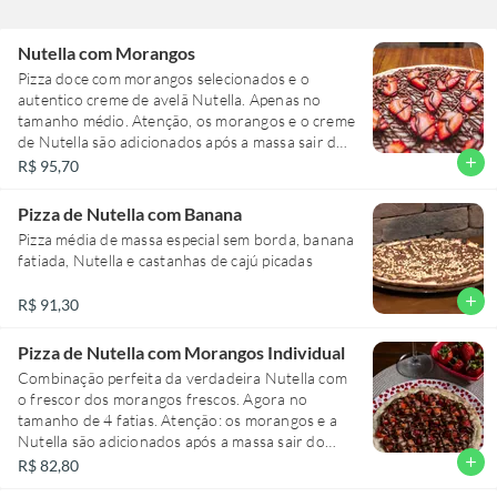
Nutella com Morangos
Pizza doce com morangos selecionados e o
autentico creme de avelã Nutella. Apenas no
tamanho médio. Atenção, os morangos e o creme
de Nutella são adicionados após a massa sair do
forno, os morangos são armazenados em
add
R$ 95,70
temperatura baixa, por isso não é uma pizza
quente.
Pizza de Nutella com Banana
Pizza média de massa especial sem borda, banana
fatiada, Nutella e castanhas de cajú picadas
add
R$ 91,30
Pizza de Nutella com Morangos Individual
Combinação perfeita da verdadeira Nutella com
o frescor dos morangos frescos. Agora no
tamanho de 4 fatias. Atenção: os morangos e a
Nutella são adicionados após a massa sair do
forno. Como os morangos são armazenados em
add
R$ 82,80
baixa temperatura, não é uma pizza quente.