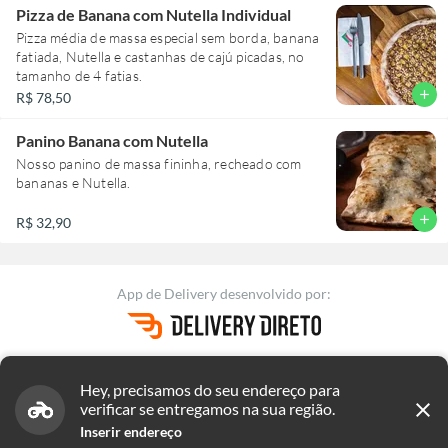
Pizza de Banana com Nutella Individual
Pizza média de massa especial sem borda, banana
fatiada, Nutella e castanhas de cajú picadas, no
tamanho de 4 fatias.
add
R$ 78,50
Panino Banana com Nutella
Nosso panino de massa fininha, recheado com
bananas e Nutella.
add
R$ 32,90
App de Delivery
desenvolvido por:
Versão 2.29.225
|
Termos de uso
Hey, precisamos do seu endereço para
Nós utilizamos Cookies para garantir que você tenha uma melhor
Termos e políticas de Pizzaria A Esperança - SAÚDE
close
verificar se entregamos na sua região.
experiência on-line.
Saiba mais
Inserir endereço
OK, FECHAR