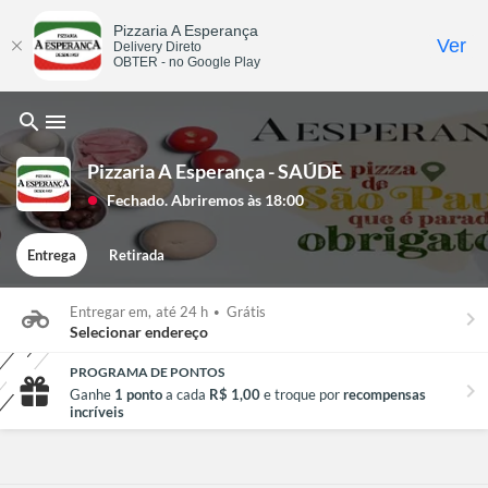
Pizzaria A Esperança
Ver
Delivery Direto
OBTER - no Google Play
search
menu
Pizzaria A Esperança - SAÚDE
Fechado. Abriremos às 18:00
lens
Entrega
Retirada
Entregar em,
até 24 h
•
Grátis
keyboard_arrow_right
Selecionar endereço
PROGRAMA DE PONTOS
chevron_right
Ganhe
1 ponto
a cada
R$ 1,00
e troque por
recompensas
incríveis