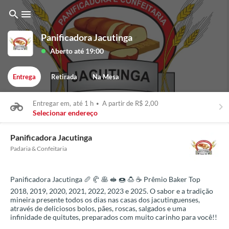
search
menu
Panificadora Jacutinga
Aberto até 19:00
lens
Entrega
Retirada
Na Mesa
Entregar em,
até 1 h
•
A partir de R$ 2,00
keyboard_arrow_right
Selecionar endereço
Panificadora Jacutinga
Padaria & Confeitaria
Panificadora Jacutinga 🥖 🥐 🥞 🥪 🍩 🍮 ☕ Prêmio Baker Top
2018, 2019, 2020, 2021, 2022, 2023 e 2025. O sabor e a tradição
mineira presente todos os dias nas casas dos jacutinguenses,
através de deliciosos bolos, pães, roscas, salgados e uma
infinidade de quitutes, preparados com muito carinho para você!!