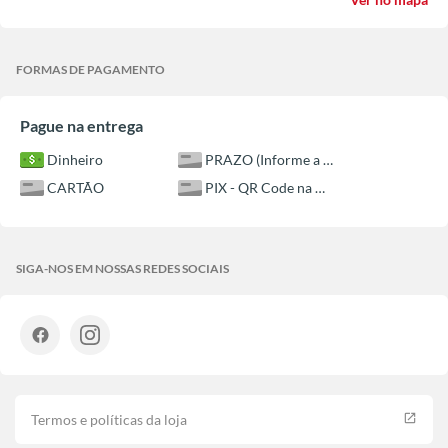
FORMAS DE PAGAMENTO
Pague na entrega
Dinheiro
PRAZO (Informe a conta ao motoboy)
CARTÃO
PIX - QR Code na maquininha
SIGA-NOS EM NOSSAS REDES SOCIAIS
Termos e políticas da loja
launch