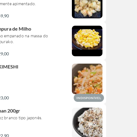
emente apimentado.
49,90
pura de Milho
ho empanado na massa do
purako.
29,00
KIMESHI
23,00
INDISPONÍVEL
an 200gr
z branco tipo japonês.
22,90