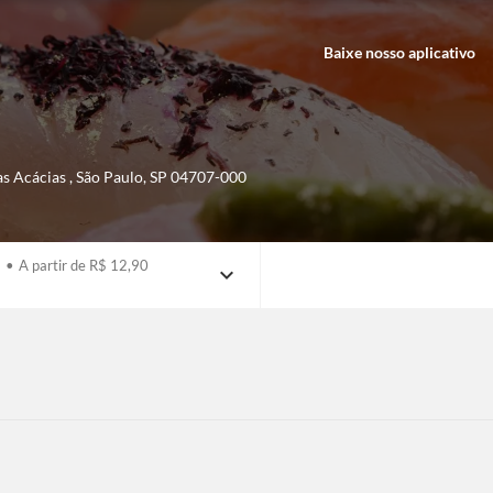
Baixe nosso aplicativo
as Acácias
,
São Paulo
,
SP
04707-000
•
A partir de R$ 12,90
expand_more