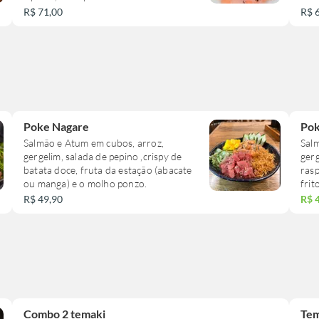
base de limão siciliano.
R$ 71,00
R$ 
Poke Nagare
Pok
Salmão e Atum em cubos, arroz,
Salm
gergelim, salada de pepino ,crispy de
ger
batata doce, fruta da estação (abacate
rasp
ou manga) e o molho ponzo.
frit
R$ 49,90
R$ 
Combo 2 temaki
Tem