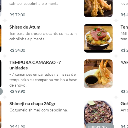
salmão, cebolinha e pimenta.
lev
R$ 79,00
R$ 
Shisso de Atum
Tem
Tempura de shisso crocante com atum,
Mil
cebolinha e pimenta.
tem
R$ 34,00
R$ 
TEMPURA CAMARAO -7
YA
unidades
- 7 camarões empanados na massa de
tempurako e acompanha molho a base
de shoyo..
R$ 99,90
R$ 
L
Shimeji na chapa 260gr
Goh
Cogumelo shimeji com cebolinha.
Arro
R$ 51,90
R$ 
INDISPONÍVEL