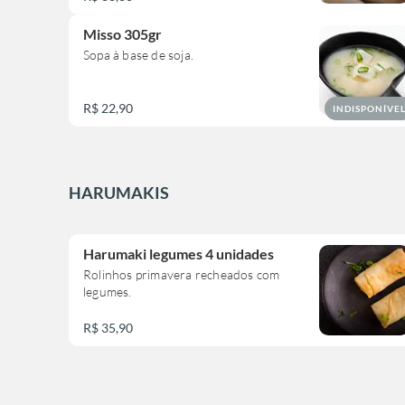
Misso 305gr
Sopa à base de soja.
R$ 22,90
INDISPONÍVE
HARUMAKIS
Harumaki legumes 4 unidades
Rolinhos primavera recheados com
legumes.
R$ 35,90