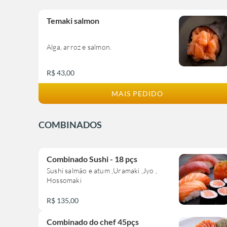
Temaki salmon
Alga, arroz e salmon.
R$ 43,00
MAIS PEDIDO
COMBINADOS
Combinado Sushi - 18 pçs
Sushi salmão e atum ,Uramaki ,Jyo ,
Hossomaki
R$ 135,00
Combinado do chef 45pçs