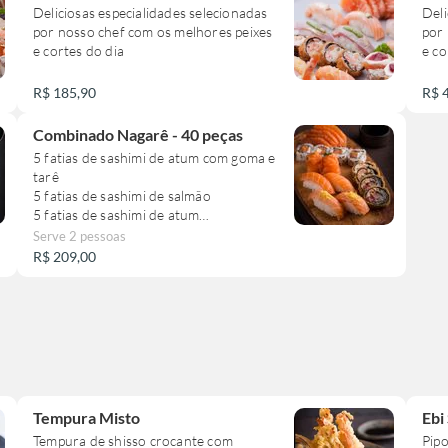
Deliciosas especialidades selecionadas
Deli
por nosso chef com os melhores peixes
por 
e cortes do dia
e co
R$ 185,90
R$ 
Combinado Nagarê - 40 peças
5 fatias de sashimi de atum com goma e
tarê
5 fatias de sashimi de salmão
5 fatias de sashimi de atum
2 niguiri de salmão
Serve 2 pessoas
2 niguiri de atum
R$ 209,00
2 niguiri de salmão siciliano
2 jyo de salmão
4 uramaki de salmão com cream cheese
5 hotroll
4 uramaki de atum
4 hossomaki salmão
Tempura Misto
Ebi
Tempura de shisso crocante com
Pip