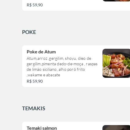
R$ 59,90
POKE
Poke de Atum
Atum,arroz ,gergilim, shoyu, óleo de
gergilim,pimenta dedo-de-moça , raspas
de limão siciliano, alho poró frito
,wakame e abacate
R$ 59,90
TEMAKIS
Temaki salmon