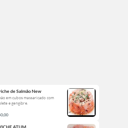
iche de Salmão New
mão em cubos massaricado com
lete e gengibre.
40,00
VICHE ATUM