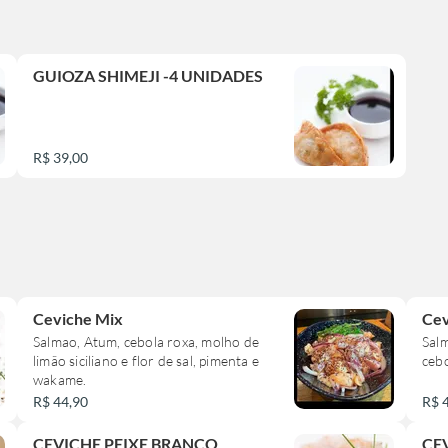
GUIOZA SHIMEJI -4 UNIDADES
R$ 39,00
Ceviche Mix
Cev
Salmao, Atum, cebola roxa, molho de
Sal
limão siciliano e flor de sal, pimenta e
cebo
wakame.
R$ 44,90
R$ 
CEVICHE PEIXE BRANCO
CE