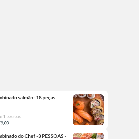
binado salmão- 18 peças
e 1 pessoas
79,00
binado do Chef -3 PESSOAS -