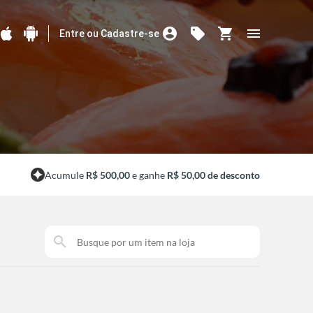
account_circle
sell
shopping_cart
menu
Entre ou Cadastre-se
Acumule
R$ 500,00
e ganhe
R$ 50,00 de desconto
search