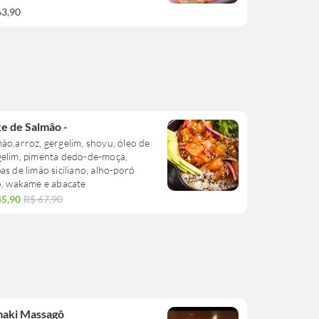
63,90
e de Salmâo -
ão,arroz, gergelim, shoyu, óleo de
gelim, pimenta dedo-de-moça,
as de limão siciliano, alho-poró
o, wakame e abacate
45,90
R$ 67,90
aki Massagô