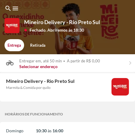
search
menu
Mineiro Delivery - Rio Preto Sul
Fechado. Abriremos às 18:30
lens
Entrega
Retirada
Entregar em,
até 50 min
•
A partir de R$ 0,00
keyboard_arrow_right
Selecionar endereço
Mineiro Delivery - Rio Preto Sul
Marmita & Comida por quilo
HORÁRIOS DE FUNCIONAMENTO
Domingo
10:30
às
16:00