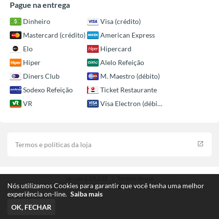
Pague na entrega
Dinheiro
Visa (crédito)
Mastercard (crédito)
American Express
Elo
Hipercard
Hiper
Alelo Refeição
Diners Club
M. Maestro (débito)
Sodexo Refeição
Ticket Restaurante
VR
Visa Electron (débito)
Termos e políticas da loja
launch
Versão 2.29.225
|
Termos de uso
Nós utilizamos Cookies para garantir que você tenha uma melhor
Termos e políticas de Mineiro Delivery - Rio Preto Sul
experiência on-line.
Saiba mais
OK, FECHAR