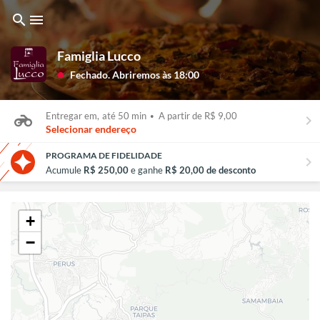
search
menu
Famiglia Lucco
Fechado. Abriremos às 18:00
lens
Entregar em,
até 50 min
•
A partir de R$ 9,00
keyboard_arrow_right
Selecionar endereço
PROGRAMA DE FIDELIDADE
chevron_right
Acumule
R$ 250,00
e ganhe
R$ 20,00 de desconto
+
−