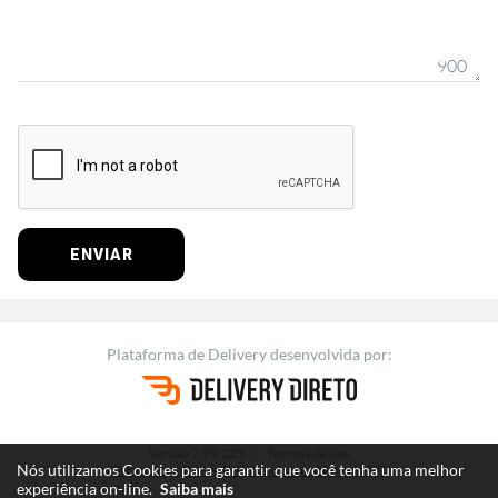
900
ENVIAR
Plataforma de Delivery
desenvolvida por:
Versão 2.29.225
|
Termos de uso
Nós utilizamos Cookies para garantir que você tenha uma melhor
Termos e políticas de Kozan Sushi - Maringá/PR
experiência on-line.
Saiba mais