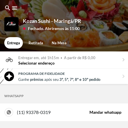
search
menu
Kozan Sushi - Maringá/PR
Fechado. Abriremos às 11:00
lens
Entrega
Retirada
Na Mesa
Entregar em,
até 1h15m
•
A partir de R$ 0,00
keyboard_arrow_right
Selecionar endereço
PROGRAMA DE FIDELIDADE
chevron_right
Ganhe
prêmios
após seu
3º, 5º, 7º, 8º e 10º pedido
WHATSAPP
(11) 93378-0319
Mandar whatsapp