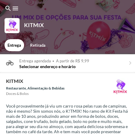
search
menu
KITMIX
Entrega
Retirada
Entrega agendada
•
A partir de R$ 9,99
keyboard_arrow_right
Selecionar endereço e horário
KITMIX
Restaurante, Alimentação & Bebidas
Doces & Bolos
Você provavelmente já viu um carro rosa pelas ruas de campinas,
não é mesmo? Sim somos nós, o K!TMIX! No ramo de Kit Festa há
mais de 10 anos, produzindo amor em forma de bolos, doces,
salgados, cone trufado, bolo gelado, bolo no pote e muito mais,
para alegrar seu dia no almoço, com aquela deliciosa sobremesa e
também no café da tarde. Ah e tem mais você pode presentear