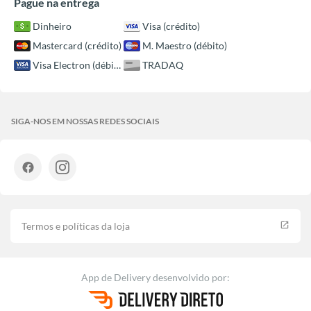
Pague na entrega
Dinheiro
Visa (crédito)
Mastercard (crédito)
M. Maestro (débito)
Visa Electron (débito)
TRADAQ
SIGA-NOS EM NOSSAS REDES SOCIAIS
Termos e políticas da loja
launch
App de Delivery
desenvolvido por: