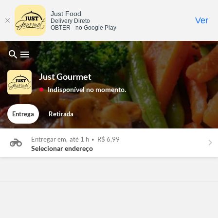
Just Food
Ver
Delivery Direto
OBTER - no Google Play
search
menu
Just Gourmet
Indisponível no momento.
lens
Entrega
Retirada
Entregar em,
até 1 h
•
R$ 6,99
keyboard_arrow_right
Selecionar endereço