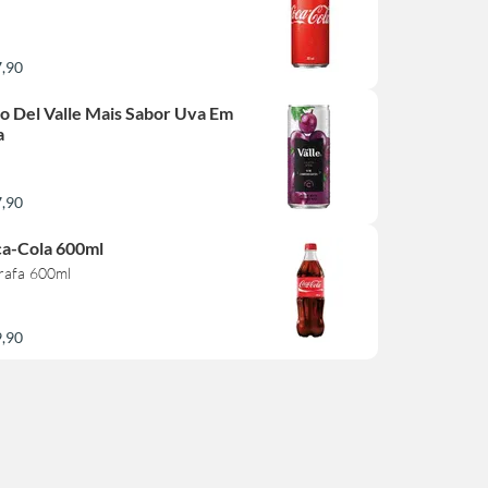
7,90
o Del Valle Mais Sabor Uva Em
a
7,90
a-Cola 600ml
rafa 600ml
9,90