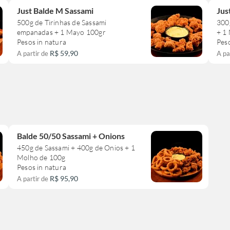
Just Balde M Sassami
Jus
500g de Tirinhas de Sassami
300
empanadas + 1 Mayo 100gr
+ 1
Pesos in natura
Peso
R$ 59,90
A partir de
A pa
Balde 50/50 Sassami + Onions
450g de Sassami + 400g de Onios + 1
Molho de 100g
Pesos in natura
R$ 95,90
A partir de