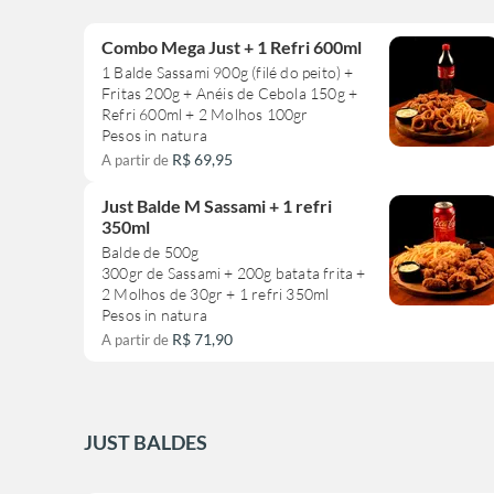
Combo Mega Just + 1 Refri 600ml
1 Balde Sassami 900g (filé do peito) +
Fritas 200g + Anéis de Cebola 150g +
Refri 600ml + 2 Molhos 100gr
Pesos in natura
R$ 69,95
A partir de
Just Balde M Sassami + 1 refri
350ml
Balde de 500g
300gr de Sassami + 200g batata frita +
2 Molhos de 30gr + 1 refri 350ml
Pesos in natura
R$ 71,90
A partir de
JUST BALDES