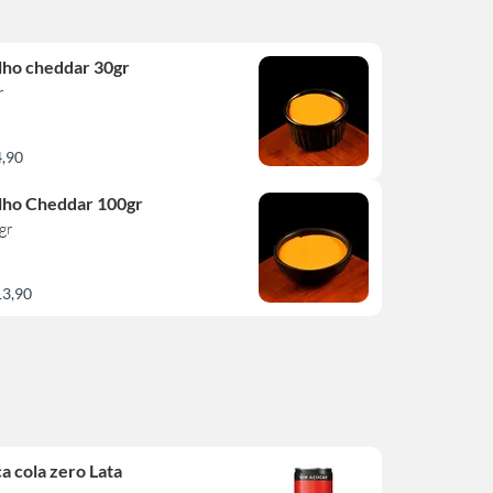
ho cheddar 30gr
r
4,90
ho Cheddar 100gr
gr
13,90
a cola zero Lata