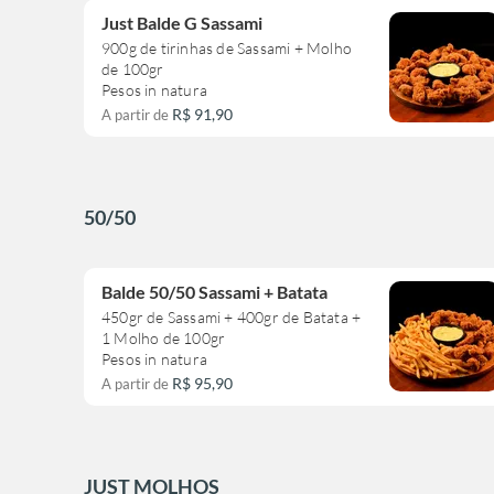
Just Balde G Sassami
900g de tirinhas de Sassami + Molho
de 100gr
Pesos in natura
R$ 91,90
A partir de
50/50
Balde 50/50 Sassami + Batata
450gr de Sassami + 400gr de Batata +
1 Molho de 100gr
Pesos in natura
R$ 95,90
A partir de
JUST MOLHOS