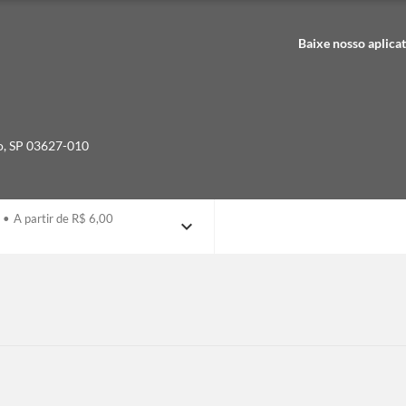
Baixe nosso aplica
o
,
SP
03627-010
•
A partir de R$ 6,00
expand_more