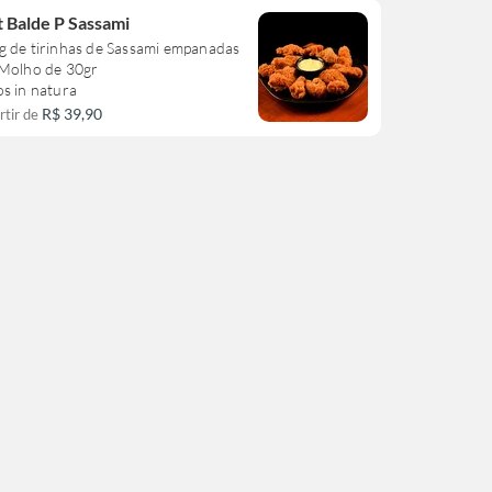
t Balde P Sassami
g de tirinhas de Sassami empanadas
 Molho de 30gr
s in natura
R$ 39,90
rtir de