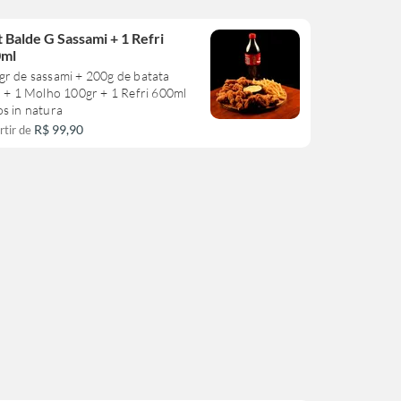
t Balde G Sassami + 1 Refri
0ml
gr de sassami + 200g de batata
a + 1 Molho 100gr + 1 Refri 600ml
s in natura
R$ 99,90
rtir de