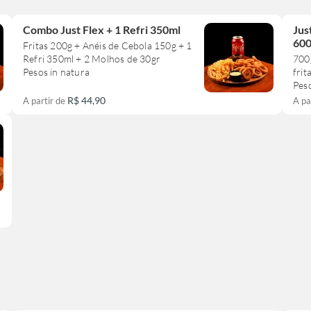
Combo Just Flex + 1 Refri 350ml
Jus
60
Fritas 200g + Anéis de Cebola 150g + 1
Refri 350ml + 2 Molhos de 30gr
700
Pesos in natura
frit
Peso
R$ 44,90
A partir de
A pa