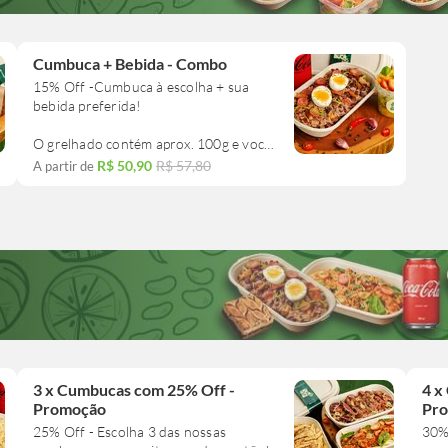
Cumbuca + Bebida - Combo
15% Off -Cumbuca à escolha + sua
bebida preferida!
O grelhado contém aprox. 100g e você
ainda pode acrescentar mais um se
R$ 50,90
R$ 57,80
A partir de
3 x Cumbucas com 25% Off -
4 x
Promoção
Pr
25% Off - Escolha 3 das nossas
30% 