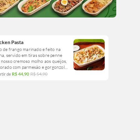
cken Pasta
o de frango marinado e feito na
ha, servido em tiras sobre penne
 nosso cremoso molho aos queijos,
borado com parmesão e gorgonzola.
R$ 44,90
R$ 54,90
rtir de
enne dessa cumbuca é uma massa
rano duro importada da Itália.
relhado contém aprox. 100g e você
da pode acrescentar mais um se
iver com fome!