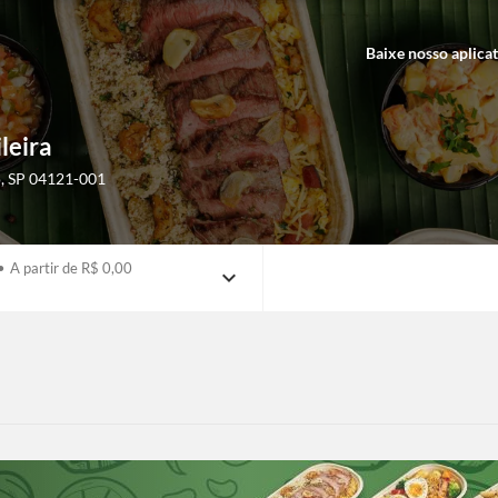
Baixe nosso aplica
leira
o
,
SP
04121-001
•
A partir de R$ 0,00
expand_more