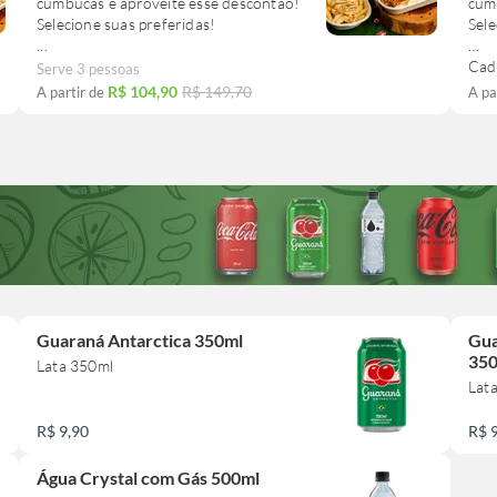
cumbucas e aproveite esse descontão!
cum
Selecione suas preferidas!
Sele
Cada grelhado contém aprox. 100g.
Cad
Serve 3 pessoas
R$ 104,90
R$ 149,70
A partir de
A pa
Guaraná Antarctica 350ml
Gua
35
Lata 350ml
Lat
R$ 9,90
R$ 
Água Crystal com Gás 500ml