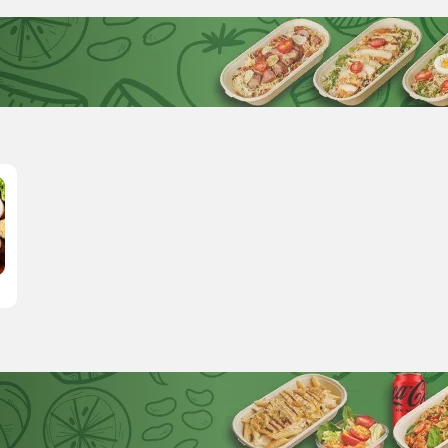
O grelhado contém aprox. 100g e você
ainda pode acrescentar mais um se
estiver com fome!