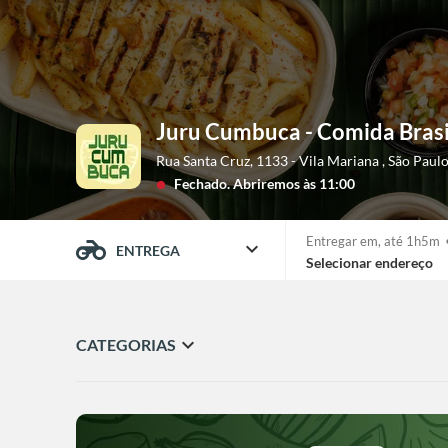
Juru Cumbuca - Comida Brasi
Rua Santa Cruz, 1133 - Vila Mariana
,
São Paul
Fechado.
Abriremos às 11:00
lens
Entregar em,
até 1h5m
expand_more
ENTREGA
Selecionar endereço
expand_more
CATEGORIAS