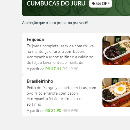
CUMBUCAS DO JURU
5% OFF
local_offer
A seleção que o Juru preparou pra você!
Feijoada
Feijoada completa, servida com couve
na manteiga e farofa com bacon.
Acompanha arroz soltinho e caldinho
de feijão levemente apimentado
enviado à parte.
R$ 47,41
R$ 49,90
A partir de
Brasileirinho
Peito de frango grelhado em tiras, com
ovo frito e farofa com bacon.
Acompanha feijão preto e arroz
soltinho
R$ 31,90
R$ 39,90
A partir de