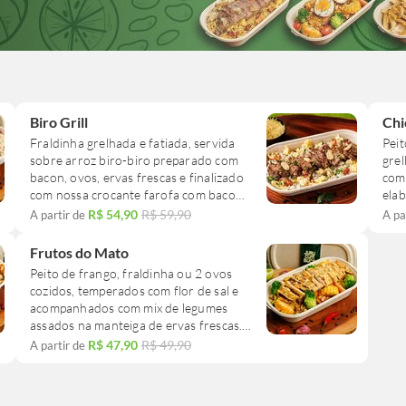
Biro Grill
Chi
Fraldinha grelhada e fatiada, servida
Peit
sobre arroz biro-biro preparado com
grel
bacon, ovos, ervas frescas e finalizado
com
com nossa crocante farofa com bacon.
ela
Acompanha também batata palha
R$ 54,90
R$ 59,90
A partir de
A pa
crocante.
O p
de g
Frutos do Mato
O grelhado contém aprox. 100g e você
Peito de frango, fraldinha ou 2 ovos
ainda pode acrescentar mais um se
O g
cozidos, temperados com flor de sal e
estiver com fome!
ain
acompanhados com mix de legumes
est
assados na manteiga de ervas frescas.
Tudo isso unido a um saboroso arroz
R$ 47,90
R$ 49,90
A partir de
multigrãos umedecido com caldo de
legumes, finalizado com lascas de
amendoim.