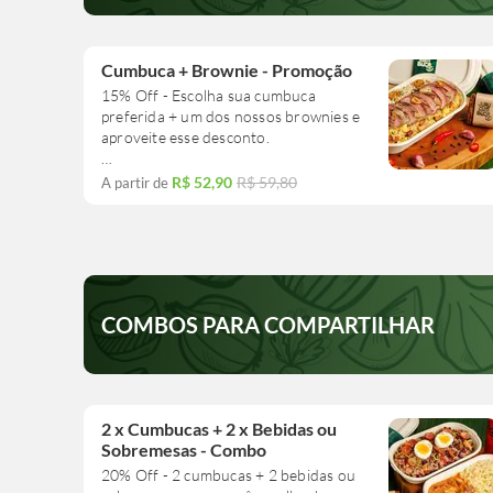
Cumbuca + Brownie - Promoção
15% Off - Escolha sua cumbuca
preferida + um dos nossos brownies e
aproveite esse desconto.
Sabores dos Brownies: chocolate ao
R$ 52,90
R$ 59,80
A partir de
leite, chocolate meio amargo, duo,
nozes e Nutella.
O grelhado contém aprox. 100g e você
ainda pode acrescentar mais um se
estiver com fome!
COMBOS PARA COMPARTILHAR
2 x Cumbucas + 2 x Bebidas ou
Sobremesas - Combo
20% Off - 2 cumbucas + 2 bebidas ou