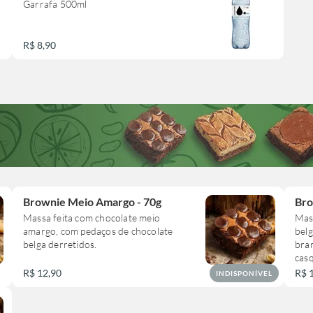
Garrafa 500ml
R$ 8,90
Brownie Meio Amargo - 70g
Bro
Massa feita com chocolate meio
Mas
amargo, com pedaços de chocolate
belg
belga derretidos.
bran
casq
choc
R$ 12,90
R$ 
INDISPONÍVEL