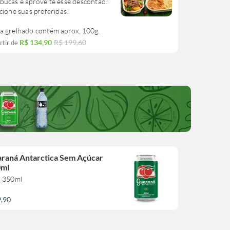
bucas e aproveite esse descontão!
cione suas preferidas!
a grelhado contém aprox. 100g.
R$ 134,90
R$ 199,60
rtir de
raná Antarctica Sem Açúcar
0ml
a 350ml
9,90