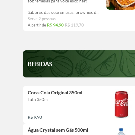
sobremesas para você escolher!
Sabores das sobremesas: brownies de
chocolate ao leite, chocolate meio
Serve 2 pessoas
amargo, duo, nozes e Nutella.
R$ 94,90
R$ 119,70
A partir de
Cada grelhado contém aprox. 100g.
BEBIDAS
Coca-Cola Original 350ml
Lata 350ml
R$ 9,90
Água Crystal sem Gás 500ml