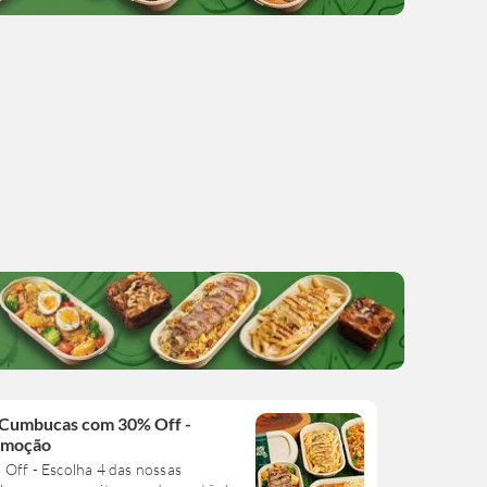
 Cumbucas com 30% Off -
omoção
Off - Escolha 4 das nossas