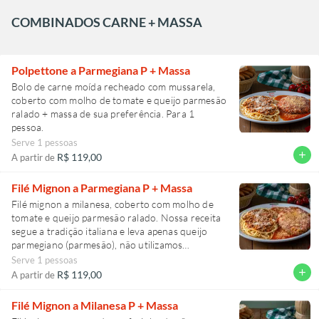
COMBINADOS CARNE + MASSA
Polpettone a Parmegiana P + Massa
Bolo de carne moída recheado com mussarela,
coberto com molho de tomate e queijo parmesão
ralado + massa de sua preferência. Para 1
pessoa.
Serve 1 pessoas
add
R$ 119,00
A partir de
Filé Mignon a Parmegiana P + Massa
Filé mignon a milanesa, coberto com molho de
tomate e queijo parmesão ralado. Nossa receita
segue a tradição italiana e leva apenas queijo
parmegiano (parmesão), não utilizamos
mussarela + massa de sua preferência. Para 1
Serve 1 pessoas
pessoa.
add
R$ 119,00
A partir de
Filé Mignon a Milanesa P + Massa