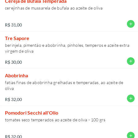
Cereja de Bufala Temperada
cerejinhas de mussarela de bufala ao azeite de oliva
add
R$ 31,00
Tre Sapore
berinjela, pimentão e abobrinha, pinholes, temperos e azeite extra
virgem de oliva
add
R$ 30,00
Abobrinha
fatias finas de abobrinha grelhadas e temperadas, ao azeite de
add
R$ 32,00
Pomodori Secchi all'Olio
tomates seco temperados ao azeite de oliva - 100 grs
add
R$ 32,00