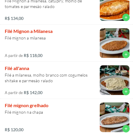
Filé Mignon a milanesa, catupiry, molho de
tomates e parmesão ralado
add
R$ 134,00
Filé Mignon a Milanesa
Filé mignon a milanesa
add
R$ 118,00
A partir de
Filé all'anna
Filé a milanesa, molho branco com cogumelos
shitake e parmesão ralado
add
R$ 142,00
A partir de
Filé mignon grelhado
Filé mignon na chapa
add
R$ 120,00