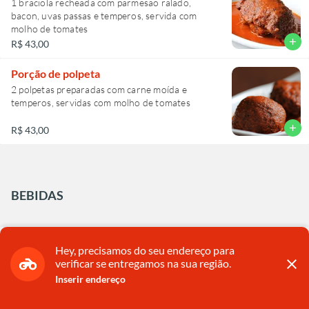
1 braciola recheada com parmesão ralado,
bacon, uvas passas e temperos, servida com
molho de tomates
add
R$ 43,00
Porção de polpeta
2 polpetas preparadas com carne moída e
temperos, servidas com molho de tomates
add
R$ 43,00
BEBIDAS
Coca-cola
Hey, precisamos do seu endereço para
Nós utilizamos Cookies para garantir que você tenha uma melhor
Lata 350ml
close
verificar se entregamos na sua região.
experiência on-line.
Saiba mais
Inserir endereço
OK, FECHAR
close
Entrega
GRÁTIS
acima de R$
100,00
add
R$ 12,00