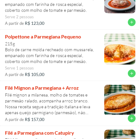
empanado com farinha de rosca especial,
coberto com molho de tomate e parmesão.
Serve 2 pessoas
add
R$ 123,00
A partir de
Polpettone a Parmegiana Pequeno
215g
Bolo de carne moída recheado com mussarela,
empanado com farinha de rosca especial,
coberto com molho de tomate e parmesão.
Serve 1 pessoas
add
R$ 105,00
A partir de
Filé Mignon a Parmegiana + Arroz
Filé mignon a milanesa, molho de tomates e
parmesão ralado, acompanha arroz branco.
Nossa receita segue a tradição italiana e leva
apenas queijo parmigiano (parmesão), não
utilizamos mussarela. Acompanha arroz branco
add
R$ 157,00
A partir de
Filé a Parmegiana com Catupiry