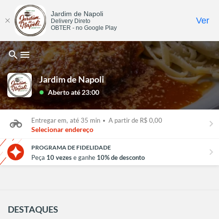
Jardim de Napoli
Ver
Delivery Direto
OBTER - no Google Play
search
menu
Jardim de Napoli
Aberto até 23:00
lens
Entregar em,
até 35 min
•
A partir de R$ 0,00
keyboard_arrow_right
Selecionar endereço
PROGRAMA DE FIDELIDADE
chevron_right
Peça
10 vezes
e ganhe
10% de desconto
DESTAQUES