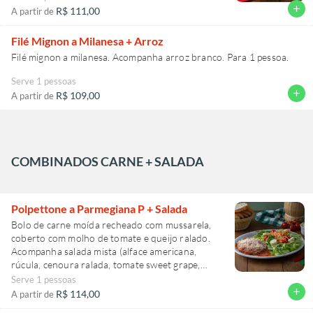
add
R$ 111,00
A partir de
Filé Mignon a Milanesa + Arroz
Filé mignon a milanesa. Acompanha arroz branco. Para 1 pessoa.
Serve 1 pessoas
add
R$ 109,00
A partir de
COMBINADOS CARNE + SALADA
Polpettone a Parmegiana P + Salada
Bolo de carne moída recheado com mussarela,
coberto com molho de tomate e queijo ralado.
Acompanha salada mista (alface americana,
rúcula, cenoura ralada, tomate sweet grape,
palmito, molho especial e queijo ralado filetado)
Serve 1 pessoas
ou
add
R$ 114,00
A partir de
Salada Caprese (rúcula, tomate sweet grape,