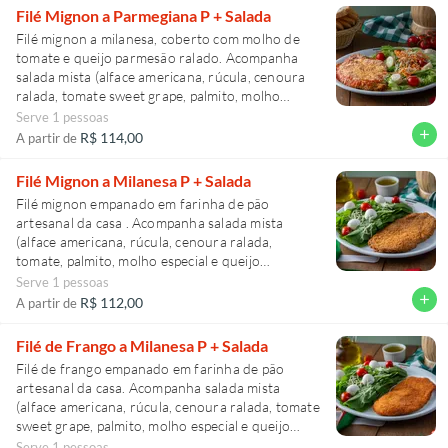
mussarela de búfala e queijo parmesão filetado).
Filé Mignon a Parmegiana P + Salada
Para 1 Pessoa.
Filé mignon a milanesa, coberto com molho de
tomate e queijo parmesão ralado. Acompanha
salada mista (alface americana, rúcula, cenoura
ralada, tomate sweet grape, palmito, molho
especial e queijo parmesão filetado). Para 1
Serve 1 pessoas
pessoa.
add
R$ 114,00
A partir de
Filé Mignon a Milanesa P + Salada
Filé mignon empanado em farinha de pão
artesanal da casa . Acompanha salada mista
(alface americana, rúcula, cenoura ralada,
tomate, palmito, molho especial e queijo
parmesão filetado) Para 1 pessoa.
Serve 1 pessoas
add
R$ 112,00
A partir de
Filé de Frango a Milanesa P + Salada
Filé de frango empanado em farinha de pão
artesanal da casa. Acompanha salada mista
(alface americana, rúcula, cenoura ralada, tomate
sweet grape, palmito, molho especial e queijo
parmesão filetado). Para 1 pessoa
Serve 1 pessoas