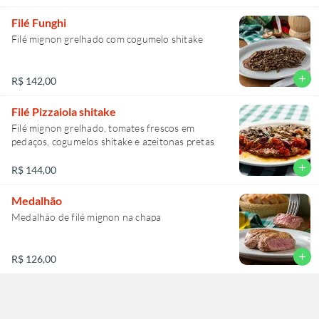
Filé Funghi
Filé mignon grelhado com cogumelo shitake
add
R$ 142,00
Filé Pizzaiola shitake
Filé mignon grelhado, tomates frescos em
pedaços, cogumelos shitake e azeitonas pretas
add
R$ 144,00
Medalhão
Medalhão de filé mignon na chapa
add
R$ 126,00