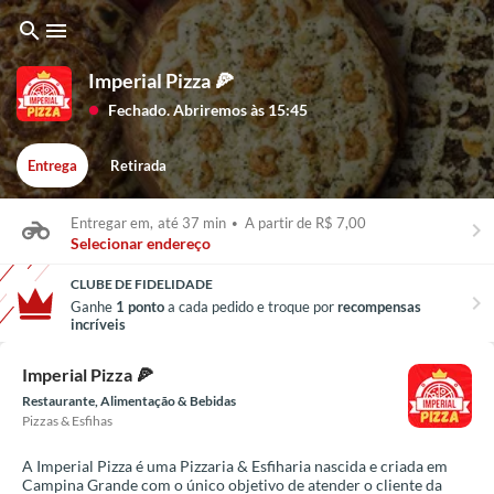
search
menu
Imperial Pizza 🍕
Fechado. Abriremos às 15:45
lens
Entrega
Retirada
Entregar em,
até 37 min
•
A partir de R$ 7,00
keyboard_arrow_right
Selecionar endereço
CLUBE DE FIDELIDADE
chevron_right
Ganhe
1 ponto
a cada pedido e troque por
recompensas
incríveis
Imperial Pizza 🍕
Restaurante, Alimentação & Bebidas
Pizzas & Esfihas
A Imperial Pizza é uma Pizzaria & Esfiharia nascida e criada em
Campina Grande com o único objetivo de atender o cliente da