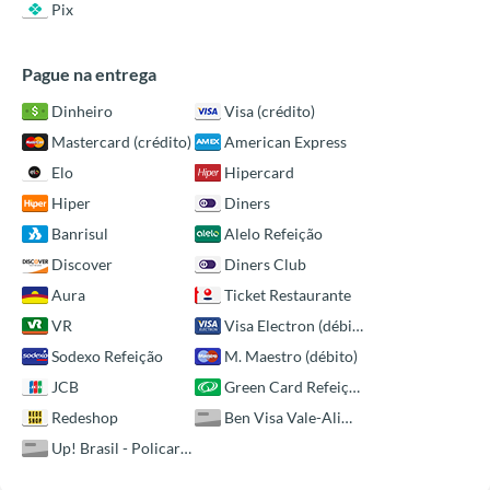
Pix
Pague na entrega
Dinheiro
Visa (crédito)
Mastercard (crédito)
American Express
Elo
Hipercard
Hiper
Diners
Banrisul
Alelo Refeição
Discover
Diners Club
Aura
Ticket Restaurante
VR
Visa Electron (débito)
Sodexo Refeição
M. Maestro (débito)
JCB
Green Card Refeição
Redeshop
Ben Visa Vale-Alimentação ou Restaurante
Up! Brasil - Policard Refeição