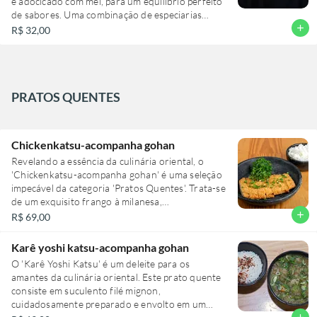
e adocicado com mel, para um equilíbrio perfeito
de sabores. Uma combinação de especiarias
acrescenta profundidade ao prato, enquanto o
add
R$ 32,00
repolho, o pepino e a cebola roxa trazem uma
crocância refrescante. Para finalizar, a cebolinha,
o gergelim e o broto de coentro adicionam um
toque de frescor e um aroma inigualável. Ideal
para apreciar como uma entrada quente, este
PRATOS QUENTES
Bao promete uma experiência culinária
memorável.
Chickenkatsu-acompanha gohan
Revelando a essência da culinária oriental, o
'Chickenkatsu-acompanha gohan' é uma seleção
impecável da categoria 'Pratos Quentes'. Trata-se
de um exquisito frango à milanesa,
cuidadosamente empanado com uma crosta
add
R$ 69,00
dourada e crocante, que abriga em seu interior
uma carne suculenta e tenra. O prato é
Karê yoshi katsu-acompanha gohan
enriquecido com gohan, um arroz branco
O 'Karê Yoshi Katsu' é um deleite para os
tradicional japonês, cozido à perfeição. Este
amantes da culinária oriental. Este prato quente
prato é uma combinação harmoniosa de sabores
consiste em suculento filé mignon,
e texturas que promete uma experiência
cuidadosamente preparado e envolto em um
gastronômica marcante.