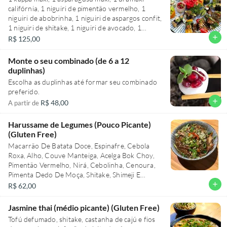
do uramaki caponata. Delicie-se com o baterá de
califórnia, 1 niguiri de pimentão vermelho, 1
cogumelos exóticos, o futomaki de berinjela
niguiri de abobrinha, 1 niguiri de aspargos confit,
defumada, o niguiri de cogumelo eringui, e os
1 niguiri de shitake, 1 niguiri de avocado, 1
jyos de abobrinha, pepino com guacamole, alga
niguiri de nirá, 1 uramaki tempurá, 1 niguiri de
add
R$ 125,00
com shimeji, alga com wakame e a italiana. Uma
pimentão amarelo, 1 niguiri de cogumelo eringui,
viagem de sabores que irá encantar o seu
1 futomaki de berinjela defumada, 1 baterá de
paladar.
Monte o seu combinado (de 6 a 12
cogumelos, 1 uramaki caponata, 1 acelgamaki de
duplinhas)
kiimchi, 1 jyo a italiana, 1 jyo de alga e wakame, 1
Escolha as duplinhas até formar seu combinado
jyo de alga e shimeji, 1 jyo de pepino e guaca
preferido.
mole, 1 jyo de abobrinha e pimentões confit, e 1
add
R$ 48,00
A partir de
jyo de nabo e romã
Harussame de Legumes (Pouco Picante)
(Gluten Free)
Macarrão De Batata Doce, Espinafre, Cebola
Roxa, Alho, Couve Manteiga, Acelga Bok Choy,
Pimentão Vermelho, Nirá, Cebolinha, Cenoura,
Pimenta Dedo De Moça, Shitake, Shimeji E
Gengibre Ralado
add
R$ 62,00
Jasmine thai (médio picante) (Gluten Free)
Tofú defumado, shitake, castanha de cajú e fios