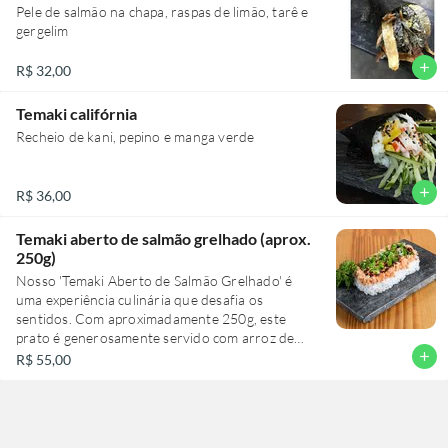
Pele de salmão na chapa, raspas de limão, tarê e
gergelim
add
R$ 32,00
Temaki califórnia
Recheio de kani, pepino e manga verde
add
R$ 36,00
Temaki aberto de salmão grelhado (aprox.
250g)
Nosso 'Temaki Aberto de Salmão Grelhado' é
uma experiência culinária que desafia os
sentidos. Com aproximadamente 250g, este
prato é generosamente servido com arroz de
sushi premium, perfeitamente cozido, servindo
add
R$ 55,00
como base para uma porção de salmão grelhado,
cuidadosamente batido com maionese de alta
qualidade para uma textura suave e um sabor
rico. O toque de tarê adiciona uma doce