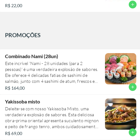
add
R$ 22,00
PROMOÇÕES
Combinado Nami (28un)
Este incrível 'Nami - 28 unidades (para 2
pessoas)' é uma verdadeira explosão de sabores.
Ele oferece 4 delicadas fatias de sashimi de
salmão, junto com 4 sashimi de atum, frescos e
suculentos. O prato ainda inclui 4 peças de
add
R$ 164,00
niguiri de salmão e 4 de atum, ambos
meticulosamente preparados. Para os amantes
Yakissoba misto
de peixe branco, temos 2 niguiri de peixe branco,
Deleite-se com nosso Yakissoba Misto, uma
fresco e saboroso. Aprecie também 4 irresistíveis
verdadeira explosão de sabores. Esta deliciosa
hot rolls de salmão com tarê, perfeitamente
obra-prima oriental apresenta suculento mignon
fritos e banhados em um molho doce e
e peito de frango tenro, ambos cuidadosamente
encorpado. O prato é completado com 4 uramaki
preparados para maximizar seu sabor autêntico.
add
R$ 69,00
Filadélfia, cremosos e envolventes, e 2 jyo de
Estes são habilmente combinados com uma