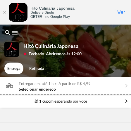
Hitô Culinária Japonesa
Ver
Delivery Direto
OBTER - no Google Play
search
menu
Hitô Culinária Japonesa
Fechado. Abriremos às 12:00
lens
Entrega
Retirada
Entregar em,
até 1 h
•
A partir de R$ 4,99
keyboard_arrow_right
Selecionar endereço
chevron_right
🎁
1 cupom
esperando por você