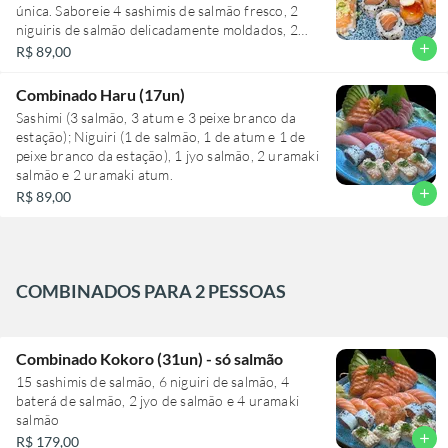
única. Saboreie 4 sashimis de salmão fresco, 2
experiência gastronômica, saboreie 2 uramakis
niguiris de salmão delicadamente moldados, 2
Filadélfia, 2 hot rolls de salmão e 2 baterás de
jyos de salmão realçados por raspas de limão
add
R$ 89,00
salmão crispy. Um prato para amantes de sushi,
siciliano, 2 jyos de salmão com o toque exótico de
por apenas R$ 69,00.
geleia de pimenta e gengibre. Complementam
Combinado Haru (17un)
essa seleção, 4 uramakis Filadélfia, com seu
Sashimi (3 salmão, 3 atum e 3 peixe branco da
inconfundível recheio cremoso, e 2 baterás de
estação); Niguiri (1 de salmão, 1 de atum e 1 de
salmão crispy, com uma textura crocante
peixe branco da estação), 1 jyo salmão, 2 uramaki
irresistível. Tudo isso por apenas R$ 69,00. Uma
salmão e 2 uramaki atum.
verdadeira viagem gastronômica ao Japão sem
add
R$ 89,00
sair do conforto de sua casa.
COMBINADOS PARA 2 PESSOAS
Combinado Kokoro (31un) - só salmão
15 sashimis de salmão, 6 niguiri de salmão, 4
baterá de salmão, 2 jyo de salmão e 4 uramaki
salmão
add
R$ 179,00