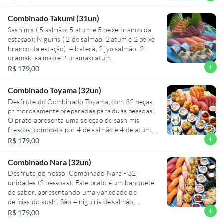
Combinado Takumi (31un)
Sashimis ( 5 salmão, 5 atum e 5 peixe branco da
estação); Niguiris ( 2 de salmão, 2 atum e 2 peixe
branco da estação), 4 baterá, 2 jyo salmão, 2
uramaki salmão e 2 uramaki atum.
add
R$ 179,00
Combinado Toyama (32un)
Desfrute do Combinado Toyama, com 32 peças
primorosamente preparadas para duas pessoas.
O prato apresenta uma seleção de sashimis
frescos, composta por 4 de salmão e 4 de atum.
Deguste também 2 niguiris de salmão
add
R$ 179,00
maçaricado com toque de siciliano e 2 niguiris de
atum. Aprecie 2 jyos de salmão, 2 jyos de salmão
Combinado Nara (32un)
com siciliano e 2 jyos de salmão com geleia.
Desfrute do nosso 'Combinado Nara - 32
Experimente ainda 2 uramakis de salmão
unidades (2 pessoas)'. Este prato é um banquete
grelhado com maionese de pimenta, 2 uramakis
de sabor, apresentando uma variedade de
estilo Califórnia, 2 uramakis de atum spicy e 2
delícias do sushi. São 4 niguiris de salmão,
uramakis Filadélfia. Finalize com 2 hot rolls de
frescos e suculentos, 4 niguiris de salmão
add
R$ 179,00
salmão e 2 hossomakis de salmão. É um festival
maçaricado com um toque do cítrico siciliano, 4