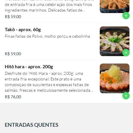
crocância sutil, complementando perfeitamente
de entrada fria é uma celebração dos mais finos
esta sinfonia de sabores. Uma experiência
ingredientes marinhos. Delicadas fatias de
culinária inesquecível.
salmão fresco, finamente cortadas, são
add
R$ 59,00
gentilmente banhadas em um molho especial de
shoyo, exaltando o sabor do oceano. O toque
Takô - aprox. 60g
final é dado pelo refinado azeite trufado, um
Finas fatias de Polvo, molho ponzu e cebolinha
deleite para paladares sofisticados, e delicadas
raspas de limão siciliano, adicionando um sutil
frescor cítrico. Uma experiência gastronômica
add
R$ 59,00
requintada que encanta e surpreende.
Hitô hara - aprox. 200g
Desfrute do 'Hitô Hara - aprox. 200g', uma
entrada fria excepcional. Este prato é uma
composição de suculentas e espessas fatias de
salmão, frescas e meticulosamente selecionadas.
O sabor é realçado pela cebolinha crocante, que
add
R$ 76,00
adiciona um toque picante. Aprecie a textura
única das ovas de massagô, que explodem em seu
paladar, e o irresistível crispy de batata doce, cuja
doçura equilibra perfeitamente o sabor. Tudo
regado com um molho especial, segredo do chef,
ENTRADAS QUENTES
que adiciona uma dimensão adicional de sabor a