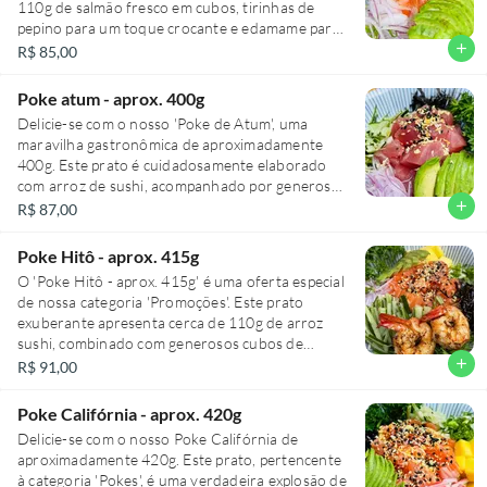
110g de salmão fresco em cubos, tirinhas de
pepino para um toque crocante e edamame para
um sabor extra. Acompanha raspas de limão
add
R$ 85,00
siciliano, cebolinha e sementes de gergelim que
agregam um sabor único ao prato. Inclui fatias de
Poke atum - aprox. 400g
avocado suculento e fatias de cebola roxa para
Delicie-se com o nosso 'Poke de Atum', uma
um contraste perfeito. Finalizado com um mix de
maravilha gastronômica de aproximadamente
chips crocantes, uma farofa especial que adiciona
400g. Este prato é cuidadosamente elaborado
textura e um irresistível molho shake hara. Uma
com arroz de sushi, acompanhado por generosos
refeição completa, saudável e saborosa!
110g de atum fresco em cubos suculentos.
add
R$ 87,00
Adicionamos tirinhas de pepino crocante e
edamame para um toque verde, enquanto as
Poke Hitô - aprox. 415g
raspas de limão siciliano e cebolinha trazem um
O 'Poke Hitô - aprox. 415g' é uma oferta especial
frescor inigualável. A presença de gergelim, fatias
de nossa categoria 'Promoções'. Este prato
de avocado cremoso e rodelas de cebola roxa,
exuberante apresenta cerca de 110g de arroz
enriquecem o sabor. Para um toque final
sushi, combinado com generosos cubos de
especial, um mix de chips e nossa farofa crocante
salmão fresco e duas unidades de camarão rosa
add
R$ 91,00
especial são adicionados, tudo regado com o
médio, habilmente grelhados. A manga em cubos
irresistível molho shake hara. Um prato que é
adiciona um toque doce e exótico, enquanto as
pura arte, sabor e tradição!
Poke Califórnia - aprox. 420g
tirinhas crocantes de pepino e as raspas de limão
Delicie-se com o nosso Poke Califórnia de
siciliano trazem frescor ao prato. Um toque de
aproximadamente 420g. Este prato, pertencente
gergelim, mix de chips e nossa farofa crocante
à categoria 'Pokes', é uma verdadeira explosão de