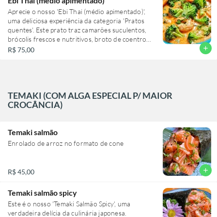
Ebi Thai (médio apimentado)
finalizada com cebolinha fresca, trazendo um
Aprecie o nosso 'Ebi Thai (médio apimentado)',
toque de frescor. Para completar, acompanha um
uma deliciosa experiência da categoria 'Pratos
tempurá crocante e dourado, recheado com uma
quentes'. Este prato traz camarões suculentos,
variedade de legumes frescos e camarão, servido
brócolis frescos e nutritivos, broto de coentro
separadamente, para manter sua textura
aromático, cebolinha crocante e gergelim
add
R$ 75,00
perfeita. Esse prato é uma verdadeira viagem aos
torrado, todos harmoniosamente misturados em
sabores do oriente!
um saboroso e picante caldo de curry vermelho.
Para completar essa experiência culinária,
acompanha um gohan perfeitamente cozido.
Uma explosão de sabores que irá agradar aos
TEMAKI (COM ALGA ESPECIAL P/ MAIOR
paladares mais exigentes.
CROCÂNCIA)
Temaki salmão
Enrolado de arroz no formato de cone
add
R$ 45,00
Temaki salmão spicy
Este é o nosso 'Temaki Salmão Spicy', uma
verdadeira delícia da culinária japonesa.