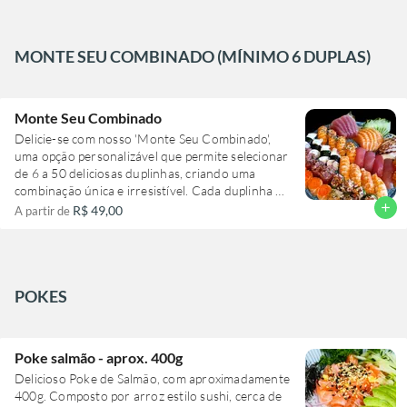
niguiri de peixe branco, todos perfeitamente
garantindo uma experiência gastronômica
moldados e com o equilíbrio perfeito de arroz e
inesquecível.
peixe. Experimente o caloroso e crocante hot
salmão com tarê, e o uramaki Filadélfia, ambos
MONTE SEU COMBINADO (MÍNIMO 6 DUPLAS)
com 4 unidades. Finalize com 2 jyos de salmão,
delicadamente cobertos com gergelim e raspas
cítricas de limão siciliano. Um banquete de
Monte Seu Combinado
sabores que transcende as expectativas!
Delicie-se com nosso 'Monte Seu Combinado',
uma opção personalizável que permite selecionar
de 6 a 50 deliciosas duplinhas, criando uma
combinação única e irresistível. Cada duplinha é
cuidadosamente preparada, garantindo um
add
R$ 49,00
A partir de
sabor memorável em cada mordida. Este prato
proporciona uma experiência culinária
diversificada, permitindo explorar uma variedade
de sabores. Não perca a chance de montar seu
próprio combinado e desfrutar de uma refeição
POKES
verdadeiramente personalizada e saborosa.
Poke salmão - aprox. 400g
Delicioso Poke de Salmão, com aproximadamente
400g. Composto por arroz estilo sushi, cerca de