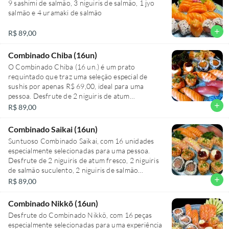
'Combinados', serve uma pessoa e é ofertado por
9 sashimi de salmão, 3 niguiris de salmão, 1 jyo
de siciliano, 1 baterá de salmão, 2 hot roll de
R$ 69,00.
salmão e 4 uramaki de salmão
salmão, 2 hot roll Filadélfia, e 2 hossomakis de
salmão. Uma experiência completa e deliciosa
add
R$ 89,00
para verdadeiros apreciadores de sushi de
salmão.
Combinado Chiba (16un)
O Combinado Chiba (16 un.) é um prato
requintado que traz uma seleção especial de
sushis por apenas R$ 69,00, ideal para uma
pessoa. Desfrute de 2 niguiris de atum
suculentos, 2 niguiris de salmão fresco e 2
add
R$ 89,00
niguiris de camarão tenro. Experimente a
combinação inovadora de 2 jyos de salmão com
Combinado Saikai (16un)
geléia de morango e 2 jyos de salmão puro. Dê
Suntuoso Combinado Saikai, com 16 unidades
um toque ocidental ao seu paladar com 2
especialmente selecionadas para uma pessoa.
uramakis Filadélfia e se encante com a crocância
Desfrute de 2 niguiris de atum fresco, 2 niguiris
de 2 baterás de salmão crispy. Para os amantes
de salmão suculento, 2 niguiris de salmão
de frituras, o prato ainda inclui 2 hot rolls de
maçaricado, finalizados com um toque de raspas
add
R$ 89,00
couve. Um verdadeiro deleite para os amantes
de limão siciliano. Além disso, surpreenda-se com
da culinária japonesa!
2 jyos de salmão, acompanhados de uma exótica
Combinado Nikkõ (16un)
geleia de morango. Ainda temos 2 jyos de salmão
Desfrute do Combinado Nikkõ, com 16 peças
com raspas de limão siciliano para um sabor
especialmente selecionadas para uma experiência
cítrico inigualável. Para completar essa