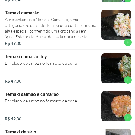
Temaki camarão
Apresentamos o 'Temaki Camarão', uma
categoria exclusiva de Temaki que conta com uma
alga especial, conferindo uma crocância sem
igual. Este prato é uma delicada obra de arte
culinária, onde o arroz é habilmente enrolado no
add
R$ 49,00
formato de um cone. A textura da alga, a
suavidade do arroz e o sabor inconfundível do
Temaki camarão fry
camarão se unem para proporcionar uma
Enrolado de arroz no formato de cone
experiência gastronômica única. Ideal para
aqueles que buscam por um sabor autêntico e
sofisticado.
add
R$ 49,00
Temaki salmão e camarão
Enrolado de arroz no formato de cone
add
R$ 49,00
Temaki de skin