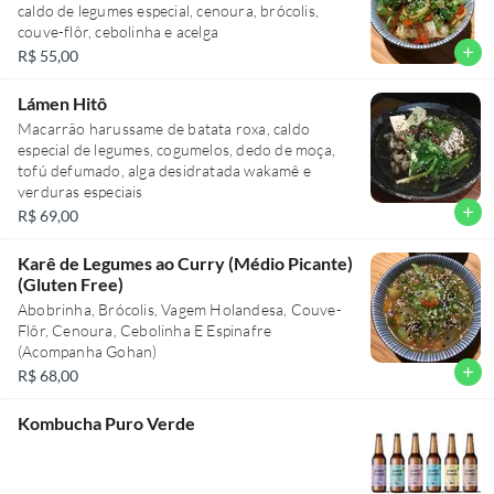
caldo de legumes especial, cenoura, brócolis,
couve-flôr, cebolinha e acelga
add
R$ 55,00
Lámen Hitô
Macarrão harussame de batata roxa, caldo
especial de legumes, cogumelos, dedo de moça,
tofú defumado, alga desidratada wakamê e
verduras especiais
add
R$ 69,00
Karê de Legumes ao Curry (Médio Picante)
(Gluten Free)
Abobrinha, Brócolis, Vagem Holandesa, Couve-
Flôr, Cenoura, Cebolinha E Espinafre
(Acompanha Gohan)
add
R$ 68,00
Kombucha Puro Verde