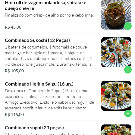
Hot roll de vagem holandesa, shitake e
queijo chévre
Finalizado com crispy de alho porró e cebolinha.
add
R$ 45,00
Combinado Sukoshi (12 Peças)
1 baterá de cogumelos, 1 futomaki de couve
manteiga e berinjela defumada, 1 niguiri de
shitake, 1 jyo de abobrinha e pimetões confit, 1
jyo de pepino e guaca mole, 1 uramaki tempurá, 1
uramaki caponata, 1 jyo de alga e shimeji, 1
add
R$ 105,00
niguiri de nirá, 1 niguiri pimentão vermelho, 1
niguiri de abobrinha, 1 niguiri de aspargos
Combinado Heikin Saizu (16 un.)
Descubra o 'Combinado Sugoi (16 un.)', uma
experiência culinária excepcional no nosso
Almoço Executivo. Explore o saboroso niguiri de
aspargos confit, niguiri de shitake suculento,
niguiri de avocado cremoso e o niguiri de nirá
add
R$ 115,00
vibrante. Desfrute do crocante uramaki
tempurá, do niguiri de pimentão amarelo
Combinado sugoi (23 peças)
adocicado, do acelgamaki com kiimchi picante e
1 kappa maki, 1 asparagusu maki, 1 uramaki