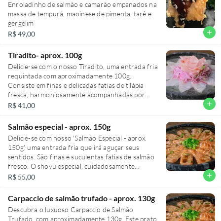
maravilhosa opção de entrada fria que vai
Enroladinho de salmão e camarão empanados na
encantar seu paladar.
massa de tempurá, maoinese de pimenta, tarê e
gergelim
add
R$ 49,00
Tiradito- aprox. 100g
Delicie-se com o nosso Tiradito, uma entrada fria
requintada com aproximadamente 100g.
Consiste em finas e delicadas fatias de tilápia
fresca, harmoniosamente acompanhadas por
cebola roxa crocante e cebolinha fresca. O toque
add
R$ 41,00
final fica por conta do exclusivo molho do chef,
que agrega um sabor inconfundivelmente único
Salmão especial - aprox. 150g
ao prato. Uma combinação surpreendente e
Delicie-se com nosso 'Salmão Especial - aprox.
deliciosa, que promete encantar seu paladar
150g', uma entrada fria que irá aguçar seus
desde a primeira mordida.
sentidos. São finas e suculentas fatias de salmão
fresco. O shoyu especial, cuidadosamente
selecionado, acentua o sabor do salmão,
add
R$ 55,00
enquanto o óleo de gergelim apimentado,
também conhecido como pimenta layu,
Carpaccio de salmão trufado - aprox. 130g
proporciona um calor suave e uma profundidade
Descubra o luxuoso Carpaccio de Salmão
única. Para finalizar, a cebolinha traz uma
Trufado, com aproximadamente 130g. Este prato