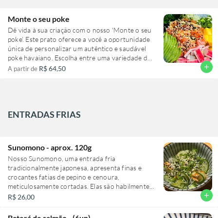
fatias de cebola roxa para um sabor adocicado,
um mix de chips para crocância extra e uma
Monte o seu poke
farofa especial super crocante. Tudo isso regado
Dê vida à sua criação com o nosso 'Monte o seu
com nosso exclusivo molho shake hara. Prepare-
poke'. Este prato oferece a você a oportunidade
se para uma explosão de sabores!
única de personalizar um autêntico e saudável
poke havaiano. Escolha entre uma variedade de
ingredientes frescos e de alta qualidade, todos
add
R$ 64,50
A partir de
meticulosamente selecionados para
proporcionar uma experiência gastronômica
verdadeiramente memorável. Aproveite a
liberdade de criar a sua combinação perfeita e
desfrute de um prato cheio de sabor e nutrição.
ENTRADAS FRIAS
Experimente a arte de montar o seu poke e
surpreenda-se com cada garfada!
Sunomono - aprox. 120g
Nosso Sunomono, uma entrada fria
tradicionalmente japonesa, apresenta finas e
crocantes fatias de pepino e cenoura,
meticulosamente cortadas. Elas são habilmente
mergulhadas em um autêntico molho Amazu, que
add
R$ 26,00
equilibra perfeitamente o doce e o ácido,
proporcionando um deleite para o paladar que
Baterá de salmão - (6un)