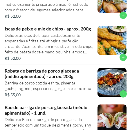
experiência ainda mais saborosa e prazerosa.
meticulosamente preparado à mão, é recheado
Perfeito para compartilhar com amigos e
com o frescor de legumes selecionados para
começar sua refeição de maneira inesquecível.
proporcionar uma explosão de sabor em cada
add
R$ 52,00
mordida. Acompanhado de um molho agridoce
irresistível, que balanceia perfeitamente os
Iscas de peixe e mix de chips - aprox. 200g
sabores e intensifica ainda mais a experiência.
Deliciosas iscas de tilápia, cuidadosamente
São 5 unidades, totalizando aproximadamente
empanadas e fritas até atingir a perfeição
200g, ideais para abrir o paladar nas entradas
crocante. Acompanha um irresistível mix de chips,
quentes. Uma verdadeira delícia que promete
feito de batata doce e mandioquinha, ambos
conquistar até os paladares mais exigentes.
fatiados finamente e fritos até adquirir uma
add
R$ 52,00
textura agradavelmente crocante. Para
completar essa experiência gastronômica,
Robata de barriga de porco glaceada
oferecemos duas maioneses exclusivas: uma com
(médio apimentado) - aprox. 200g
o picante sabor da pimenta Sriracha e outra com
Barriga de porco cozida e frita, pimenta
o inconfundível toque de wasabi. Tudo é
gochujang, mel, especiarias, gergelim e cebolinha
delicadamente finalizado com cebolinha fresca
add
R$ 55,00
picada. Uma entrada quente que promete aguçar
os seus sentidos.
Bao de barriga de porco glaceada (médio
apimentado) - 1 und.
Delicioso Bao de barriga de porco glaceada,
temperado com um toque de pimenta gochujang