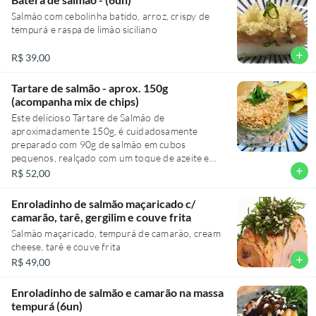
acorda os sentidos. Com aproximadamente
Salmão com cebolinha batido, arroz, crispy de
120g, esta deliciosa entrada irá prepará-lo para a
tempurá e raspa de limão siciliano
refeição principal, proporcionando uma
experiência gastronômica única e requintada.
add
R$ 39,00
Tartare de salmão - aprox. 150g
(acompanha mix de chips)
Este delicioso Tartare de Salmão de
aproximadamente 150g, é cuidadosamente
preparado com 90g de salmão em cubos
pequenos, realçado com um toque de azeite e
pimenta do reino. O sabor é intensificado pela
add
R$ 52,00
adição de flor de sal e raspas de limão siciliano, e
uma pitada de mostarda dijon e pimenta sriracha
Enroladinho de salmão maçaricado c/
para um toque de calor. Incorporamos maionese
camarão, tarê, gergilim e couve frita
caseira, cebolinha e gergelim para uma textura
Salmão maçaricado, tempurá de camarão, cream
rica, juntamente com cebola roxa picada para um
cheese, tarê e couve frita
sabor adicional. O prato é finalizado com um
add
R$ 49,00
molho de guacamole suave e brotos de coentro
frescos. Acompanha um mix de chips crocantes
de batata-doce e mandioquinha, fornecendo o
Enroladinho de salmão e camarão na massa
contraste perfeito para o tartare. Uma
tempurá (6un)