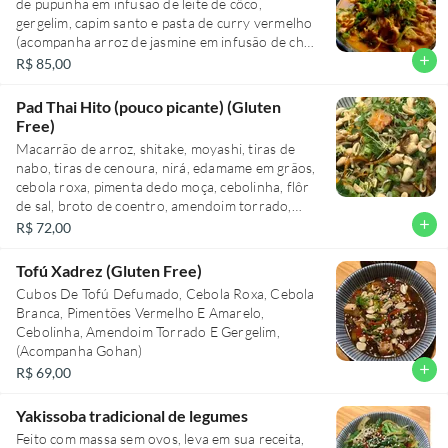
de pupunha em infusão de leite de côco,
gergelim, capim santo e pasta de curry vermelho
(acompanha arroz de jasmine em infusão de chá
de jasmin)
add
R$ 85,00
Pad Thai Hito (pouco picante) (Gluten
Free)
Macarrão de arroz, shitake, moyashi, tiras de
nabo, tiras de cenoura, nirá, edamame em grãos,
cebola roxa, pimenta dedo moça, cebolinha, flôr
de sal, broto de coentro, amendoim torrado,
raspas de limão siciliano e molho pad thai vegano,
add
R$ 72,00
a base de pasta de tamarindo e pasta de
amendoim
Tofú Xadrez (Gluten Free)
Cubos De Tofú Defumado, Cebola Roxa, Cebola
Branca, Pimentões Vermelho E Amarelo,
Cebolinha, Amendoim Torrado E Gergelim,
(Acompanha Gohan)
add
R$ 69,00
Yakissoba tradicional de legumes
Feito com massa sem ovos, leva em sua receita,