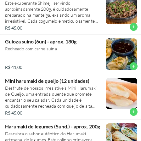
Este exuberante Shimeji, servindo
aproximadamente 200g, é cuidadosamente
preparado na manteiga, exalando um aroma
irresistível. Cada cogumelo é meticulosamente
salteado até atingir um ponto perfeito de
add
R$ 45,00
suculência e sabor. Finalizado com um toque de
cebolinha fresca, esse prato apresenta uma
Guioza suíno (6un) - aprox. 180g
combinação harmoniosa e vibrante de sabores.
Recheado com carne suína
Uma entrada quente que promete despertar o
seu paladar para a refeição que se segue. Um
início de experiência gastronômica
add
R$ 41,00
verdadeiramente memorável.
Mini harumaki de queijo (12 unidades)
Desfrute de nossos irresistíveis Mini Harumaki
de Queijo, uma entrada quente que promete
encantar o seu paladar. Cada unidade é
cuidadosamente recheada com queijo de alta
qualidade, envolvida em uma massa leve e
add
R$ 45,00
crocante, e frita até a perfeição. Este prato,
composto por 12 unidades, vem acompanhado
Harumaki de legumes (5und.) - aprox. 200g
do nosso exclusivo molho agridoce, que adiciona
Descubra o sabor autêntico do Harumaki
um toque de sofisticação e equilíbrio, tornando a
artesanal de legumes. Este rolinho primavera,