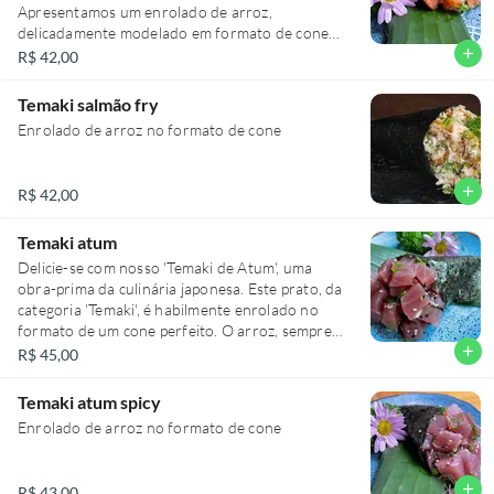
Apresentamos um enrolado de arroz,
delicadamente modelado em formato de cone
para proporcionar uma experiência única de
add
R$ 42,00
degustação. O protagonista é o suculento
salmão, temperado com especiarias que
Temaki salmão fry
conferem um toque picante irresistível.
Enrolado de arroz no formato de cone
Acompanhado de uma alga especial,
criteriosamente selecionada, que agrega uma
crocância inigualável ao prato. Uma combinação
add
R$ 42,00
perfeita para os amantes de sabores intensos e
texturas variadas. Prepare-se para uma
Temaki atum
experiência gastronômica inesquecível!
Delicie-se com nosso 'Temaki de Atum', uma
obra-prima da culinária japonesa. Este prato, da
categoria 'Temaki', é habilmente enrolado no
formato de um cone perfeito. O arroz, sempre
fresco e bem temperado, harmoniza-se com o
add
R$ 45,00
atum, trazendo uma explosão de sabor. A alga
usada é especial, selecionada para garantir uma
Temaki atum spicy
crocância distinta e irresistível. Este temaki é
Enrolado de arroz no formato de cone
uma refeição completa, que intriga e satisfaz o
paladar. Um deleite autêntico para os amantes da
culinária japonesa.
add
R$ 43,00