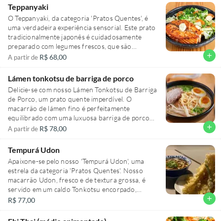
Teppanyaki
paladar mais exigente.
O Teppanyaki, da categoria 'Pratos Quentes', é
uma verdadeira experiência sensorial. Este prato
tradicionalmente japonês é cuidadosamente
preparado com legumes frescos, que são
habilmente grelhados para manter a textura
add
R$ 68,00
A partir de
crocante e o sabor autêntico. Acompanha o
gohan, um arroz branco delicado e saboroso,
Lámen tonkotsu de barriga de porco
que equilibra perfeitamente o prato. Cada
Delicie-se com nosso Lámen Tonkotsu de Barriga
ingrediente é cuidadosamente escolhido e cozido
de Porco, um prato quente imperdível. O
à perfeição para proporcionar uma experiência
macarrão de lámen fino é perfeitamente
culinária inesquecível. É uma refeição completa e
equilibrado com uma luxuosa barriga de porco
nutritiva, perfeita para quem aprecia a genuína
grelhada, que derrete na boca. Acompanha tofú
add
R$ 78,00
A partir de
culinária oriental.
suave, cebola roxa crocante e cebolinha fresca,
trazendo uma explosão de sabores. A folha de
Tempurá Udon
nori adiciona uma textura única, enquanto o ovo
Apaixone-se pelo nosso 'Tempurá Udon', uma
cozido adiciona uma riqueza cremosa. Finalizado
estrela da categoria 'Pratos Quentes'. Nosso
com um toque de pimenta layu para um calor
macarrão Udon, fresco e de textura grossa, é
sutil. Uma verdadeira delícia para os sentidos!
servido em um caldo Tonkotsu encorpado,
enriquecido com notas de Nori e um toque de
add
R$ 77,00
cebola roxa, que proporciona uma camada
adicional de sabor. Essa deliciosa combinação é