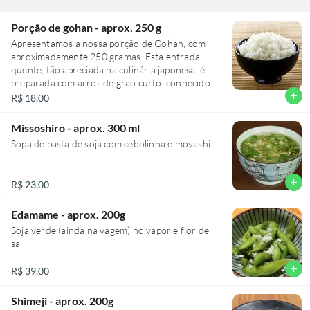
este prato. Experimente e deixe-se seduzir por
esta combinação perfeita de ingredientes.
Porção de gohan - aprox. 250 g
Apresentamos a nossa porção de Gohan, com
aproximadamente 250 gramas. Esta entrada
quente, tão apreciada na culinária japonesa, é
preparada com arroz de grão curto, conhecido
por sua textura única e sabor sutil. O Gohan é
add
R$ 18,00
tradicionalmente preparado sem tempero,
permitindo que seu paladar distinto brilhe por si
Missoshiro - aprox. 300 ml
só. É o acompanhamento perfeito para qualquer
Sopa de pasta de soja com cebolinha e moyashi
prato principal, adicionando um toque autêntico
e sofisticado à sua refeição.
add
R$ 23,00
Edamame - aprox. 200g
Soja verde (ainda na vagem) no vapor e flor de
sal
add
R$ 39,00
Shimeji - aprox. 200g