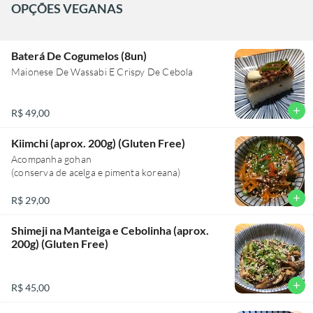
OPÇÕES VEGANAS
Baterá De Cogumelos (8un)
Maionese De Wassabi E Crispy De Cebola
add
R$ 49,00
Kiimchi (aprox. 200g) (Gluten Free)
Acompanha gohan
(conserva de acelga e pimenta koreana)
add
R$ 29,00
Shimeji na Manteiga e Cebolinha (aprox.
200g) (Gluten Free)
add
R$ 45,00