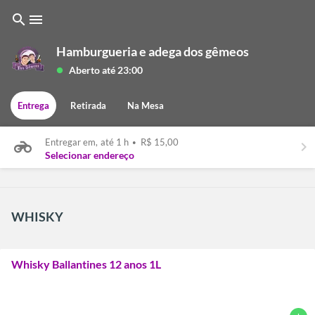
search
menu
Hamburgueria e adega dos gêmeos
Aberto até 23:00
lens
Entrega
Retirada
Na Mesa
Entregar em,
até 1 h
•
R$ 15,00
keyboard_arrow_right
Selecionar endereço
WHISKY
Whisky Ballantines 12 anos 1L