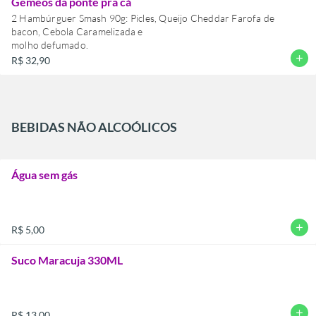
Gêmeos da ponte pra cá
2 Hambúrguer Smash 90g: Picles, Queijo Cheddar Farofa de
bacon, Cebola Caramelizada e
molho defumado.
add
R$ 32,90
BEBIDAS NÃO ALCOÓLICOS
Água sem gás
add
R$ 5,00
Suco Maracuja 330ML
add
R$ 13,00