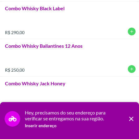
Combo Whisky Black Label
add
R$ 290,00
Combo Whisky Ballantines 12 Anos
add
R$ 250,00
Combo Whisky Jack Honey
add
R$ 250,00
Hey, precisamos do seu endereço para
Nós utilizamos Cookies para garantir que você tenha uma melhor
close
verificar se entregamos na sua região.
experiência on-line.
Saiba mais
Combo Gin Tanqueray
Inserir endereço
OK, FECHAR