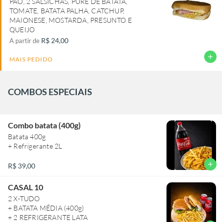
PÃO, 2 SALSICHAS, PURÊ DE BATATA,
TOMATE, BATATA PALHA, CATCHUP,
MAIONESE, MOSTARDA, PRESUNTO E
QUEIJO
R$ 24,00
A partir de
add
MAIS PEDIDO
COMBOS ESPECIAIS
Combo batata (400g)
Batata 400g
+ Refrigerante 2L
add
R$ 39,00
CASAL 10
2 X-TUDO
+ BATATA MÉDIA (400g)
+ 2 REFRIGERANTE LATA