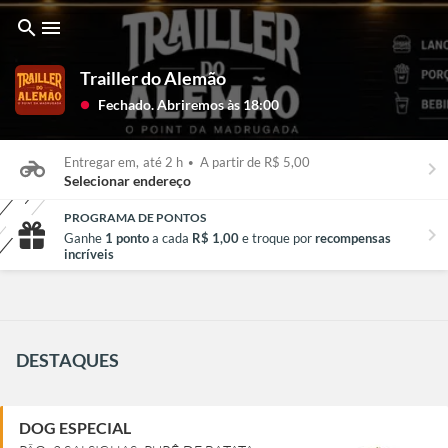
search
menu
Trailler do Alemão
Fechado. Abriremos às 18:00
lens
Entregar em,
até 2 h
•
A partir de R$ 5,00
keyboard_arrow_right
Selecionar endereço
PROGRAMA DE PONTOS
chevron_right
Ganhe
1 ponto
a cada
R$ 1,00
e troque por
recompensas
incríveis
DESTAQUES
DOG ESPECIAL