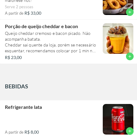
maionese hot!
Serve 2 pessoas
add
R$ 33,00
A partir de
Porção de queijo cheddar e bacon
Queijo cheddar cremoso e bacon picado. Não
acompanha batata.
Cheddar sai quente da loja, porém se necessário
esquentar, recomendamos colocar por 1 min no
micro-ondas.
add
R$ 23,00
BEBIDAS
Refrigerante lata
add
R$ 8,00
A partir de