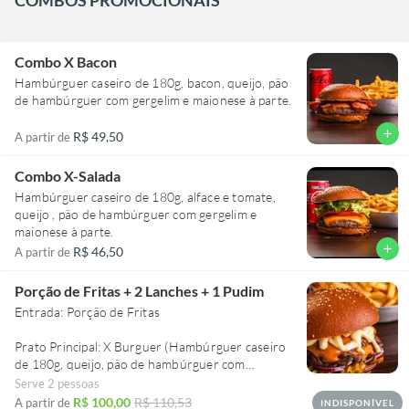
Combo X Bacon
Hambúrguer caseiro de 180g, bacon, queijo, pão
de hambúrguer com gergelim e maionese à parte.
add
R$ 49,50
A partir de
Combo X-Salada
Hambúrguer caseiro de 180g, alface e tomate,
queijo , pão de hambúrguer com gergelim e
maionese à parte.
add
R$ 46,50
A partir de
Porção de Fritas + 2 Lanches + 1 Pudim
Entrada: Porção de Fritas
Prato Principal: X Burguer (Hambúrguer caseiro
de 180g, queijo, pão de hambúrguer com
gergelim e maionese à parte) + Smash da casa
Serve 2 pessoas
(Dois hambúrgueres de 80 gramas, pão de
R$ 100,00
R$ 110,53
A partir de
INDISPONÍVEL