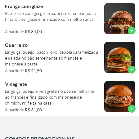
Frango com glaze
Pão preto com gergelim, sobrecoxa empanada e
frita, picles, glaze e finalizado com molho ranch.
add
R$ 34,00
A partir de
Guerreiro
Linguiça, queijo, bacon, ovo, cebola caramelizada
e salada no pão semelhante ao francês e
maionese à parte.
add
R$ 41,50
A partir de
Vinagrete
Linguiça, queijo e vinagrete no pão semelhante
ao francês e finalizado com maionese de
chimichurri feita na casa.
add
R$ 31,00
A partir de
COMBOS PROMOCIONAIS