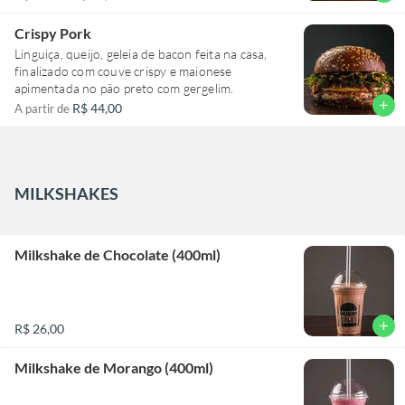
Crispy Pork
Linguiça, queijo, geleia de bacon feita na casa,
finalizado com couve crispy e maionese
apimentada no pão preto com gergelim.
add
R$ 44,00
A partir de
MILKSHAKES
Milkshake de Chocolate (400ml)
add
R$ 26,00
Milkshake de Morango (400ml)