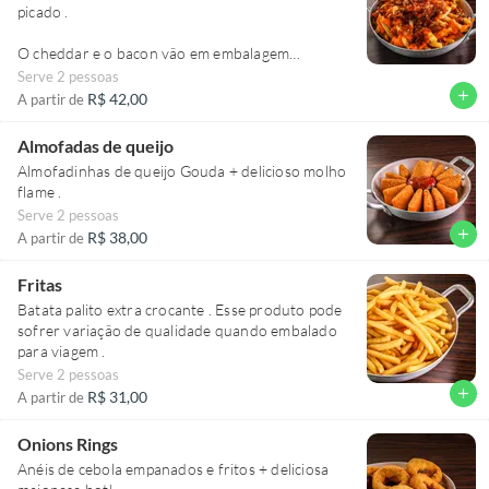
picado .
O cheddar e o bacon vão em embalagem
separadas para manter a qualidade da batata .
Serve 2 pessoas
Cheddar sai quente da loja, porém se necessário
add
R$ 42,00
A partir de
esquentar recomendamos colocar por 1 min no
micro-ondas.
Almofadas de queijo
Almofadinhas de queijo Gouda + delicioso molho
flame .
Serve 2 pessoas
add
R$ 38,00
A partir de
Fritas
Batata palito extra crocante . Esse produto pode
sofrer variação de qualidade quando embalado
para viagem .
Serve 2 pessoas
add
R$ 31,00
A partir de
Onions Rings
Anéis de cebola empanados e fritos + deliciosa