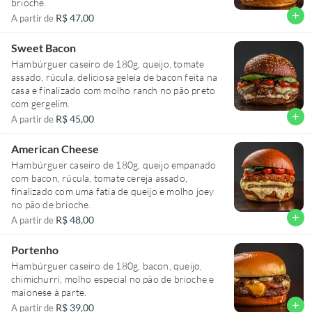
brioche.
add
R$ 47,00
A partir de
Sweet Bacon
Hambúrguer caseiro de 180g, queijo, tomate
assado, rúcula, deliciosa geleia de bacon feita na
casa e finalizado com molho ranch no pão preto
com gergelim.
add
R$ 45,00
A partir de
American Cheese
Hambúrguer caseiro de 180g, queijo empanado
com bacon, rúcula, tomate cereja assado,
finalizado com uma fatia de queijo e molho joey
no pão de brioche.
add
R$ 48,00
A partir de
Portenho
Hambúrguer caseiro de 180g, bacon, queijo,
chimichurri, molho especial no pão de brioche e
maionese à parte.
add
R$ 39,00
A partir de