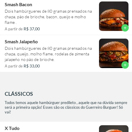
Smash Bacon
Dois hambúrgueres de 80 gramas prensados na
chapa, pão de brioche, bacon, queijo e molho
flame .
add
R$ 37,00
A partir de
Smash Jalapeño
Dois hambúrgueres de 80 gramas prensados na
chapa, queijo, molho flame, rodelas de pimenta
jalapeño no pão de brioche.
add
R$ 33,00
A partir de
CLÁSSICOS
Todos temos aquele hambúrguer predileto , aquele que na dúvida sempre
será a primeira opção! Esses são os clássicos do Guerreiro Burguer! Só
vai!
X Tudo