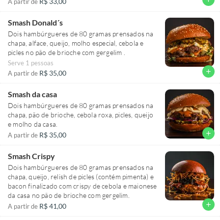
R$ 33,00
A partir de
Smash Donald´s
Dois hambúrgueres de 80 gramas prensados na
chapa, alface, queijo, molho especial, cebola e
picles no pão de brioche com gergelim .
Serve 1 pessoas
add
R$ 35,00
A partir de
Smash da casa
Dois hambúrgueres de 80 gramas prensados na
chapa, pão de brioche, cebola roxa, picles, queijo
e molho da casa.
add
R$ 35,00
A partir de
Smash Crispy
Dois hambúrgueres de 80 gramas prensados na
chapa, queijo, relish de picles (contém pimenta) e
bacon finalizado com crispy de cebola e maionese
da casa no pão de brioche com gergelim.
add
R$ 41,00
A partir de