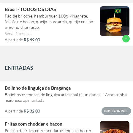
Brasil - TODOS OS DIAS
Pão de brioche, hambúrguer 180g, vinagrete,
farofa de bacon, queijo mussarela, queijo coalho
e molho churrasco.
Serve 1 pessoas
add
R$ 49,00
A partir de
ENTRADAS
Bolinho de linguiça de Bragança
Bolinhos cremosos de linguiça artesanal (4 unidades) - Acompanha
maionese apimentada.
R$ 32,00
A partir de
INDISPONÍVEL
Fritas com cheddar e bacon
Porção de fritas com cheddar cremoso e bacon