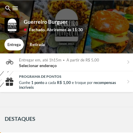
search
menu
Guerreiro Burguer
Fechado. Abriremos às 11:30
lens
Entrega
Retirada
Entregar em,
até 1h15m
•
A partir de R$ 5,00
keyboard_arrow_right
Selecionar endereço
PROGRAMA DE PONTOS
chevron_right
Ganhe
1 ponto
a cada
R$ 1,00
e troque por
recompensas
incríveis
DESTAQUES