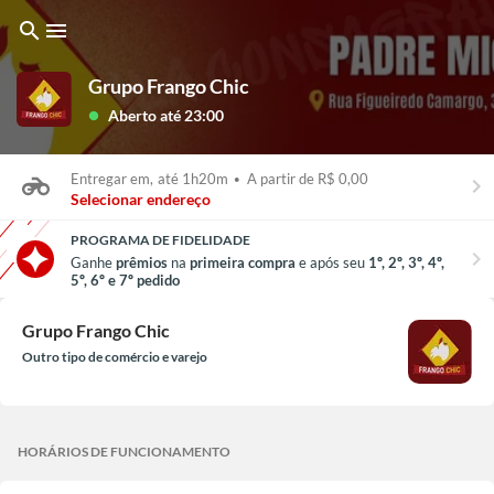
search
menu
Grupo Frango Chic
Aberto até 23:00
lens
Entregar em,
até 1h20m
•
A partir de R$ 0,00
keyboard_arrow_right
Selecionar endereço
PROGRAMA DE FIDELIDADE
chevron_right
Ganhe
prêmios
na
primeira compra
e após seu
1º, 2º, 3º, 4º,
5º, 6º e 7º pedido
Grupo Frango Chic
Outro tipo de comércio e varejo
HORÁRIOS DE FUNCIONAMENTO