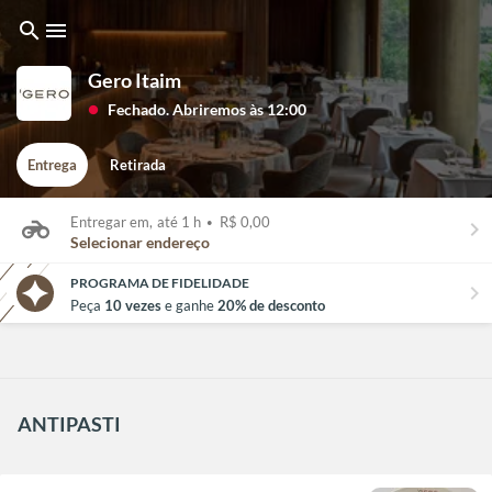
search
menu
Gero Itaim
Fechado. Abriremos às 12:00
lens
Entrega
Retirada
Entregar em,
até 1 h
•
R$ 0,00
keyboard_arrow_right
Selecionar endereço
PROGRAMA DE FIDELIDADE
chevron_right
Peça
10 vezes
e ganhe
20% de desconto
ANTIPASTI