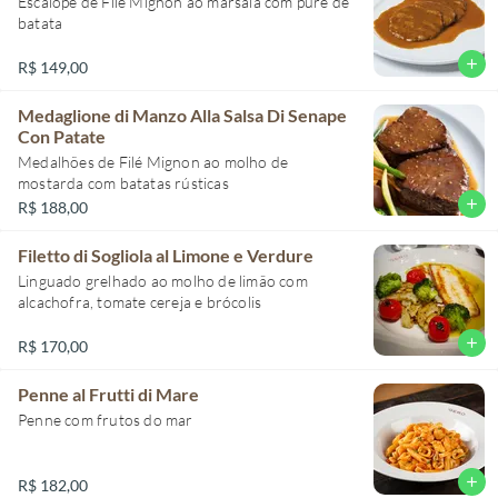
Escalope de Filé Mignon ao marsala com purê de
batata
add
R$ 149,00
Medaglione di Manzo Alla Salsa Di Senape
Con Patate
Medalhões de Filé Mignon ao molho de
mostarda com batatas rústicas
add
R$ 188,00
Filetto di Sogliola al Limone e Verdure
Linguado grelhado ao molho de limão com
alcachofra, tomate cereja e brócolis
add
R$ 170,00
Penne al Frutti di Mare
Penne com frutos do mar
add
R$ 182,00