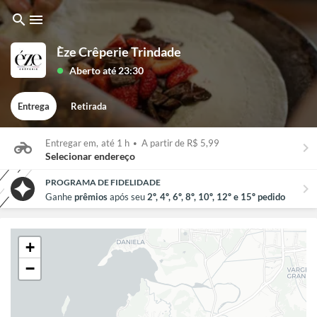
search
menu
Èze Crêperie Trindade
Aberto até 23:30
lens
Entrega
Retirada
Entregar em,
até 1 h
•
A partir de R$ 5,99
keyboard_arrow_right
Selecionar endereço
PROGRAMA DE FIDELIDADE
chevron_right
Ganhe
prêmios
após seu
2º, 4º, 6º, 8º, 10º, 12º e 15º pedido
+
−