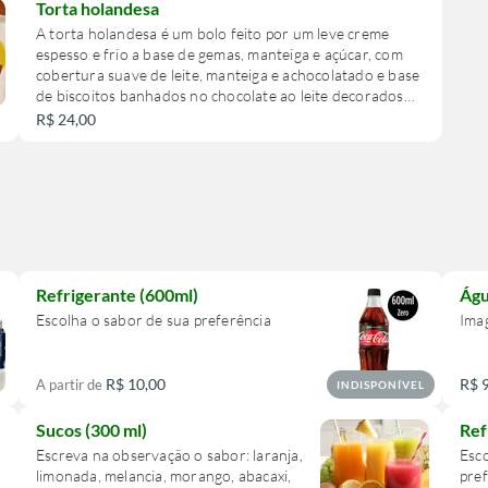
tradicional.
Torta holandesa
A torta holandesa é um bolo feito por um leve creme
espesso e frio a base de gemas, manteiga e açúcar, com
cobertura suave de leite, manteiga e achocolatado e base
de biscoitos banhados no chocolate ao leite decorados
em volta. Apesar do nome, a torta é totalmente brasileira,
R$ 24,00
sem nenhum vínculo com a Holanda
Refrigerante (600ml)
Águ
Escolha o sabor de sua preferência
Ima
R$ 10,00
R$ 
A partir de
INDISPONÍVEL
Sucos (300 ml)
Ref
Escreva na observação o sabor: laranja,
Esco
limonada, melancia, morango, abacaxi,
pref