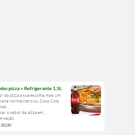
bo pizza + Refrigerante 1,5L
r da pizza a sua escolha mais um
raná normal/zero ou Coca Cola
al/.
car o sabor da pizza em
ervação.
130,00