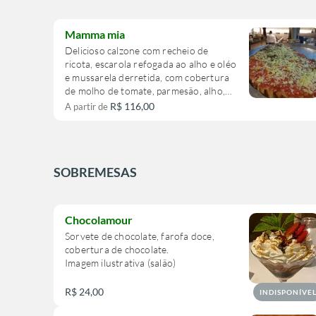
Mamma mia
Delicioso calzone com recheio de
ricota, escarola refogada ao alho e oléo
e mussarela derretida, com cobertura
de molho de tomate, parmesão, alho,
orégano e azeite.
R$ 116,00
A partir de
SOBREMESAS
Chocolamour
Sorvete de chocolate, farofa doce,
cobertura de chocolate.
Imagem ilustrativa (salão)
R$ 24,00
INDISPONÍVE