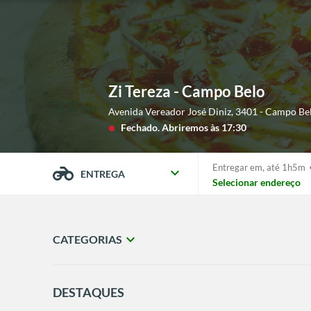
Zi Tereza - Campo Belo
Avenida Vereador José Diniz, 3401 - Campo Be
Fechado.
Abriremos às 17:30
lens
Entregar em,
até 1h5m
expand_more
ENTREGA
Selecionar endereço
expand_more
CATEGORIAS
DESTAQUES