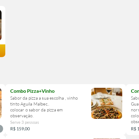
Combo Pizza+Vinho
Com
Sabor da pizza a sua escolha , vinho
Sabo
tinto Aguila Malbec..
Gua
colocar o sabor da pizza em
norm
observação.
colo
obs
Serve 3 pessoas
R$ 159,00
R$ 
L