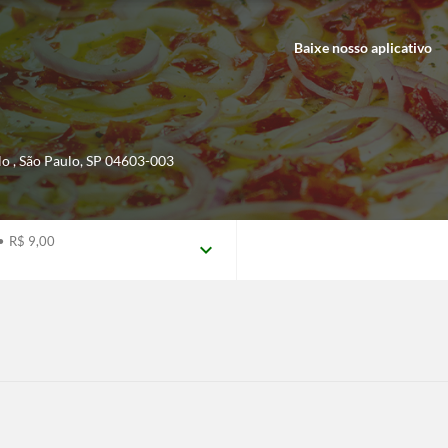
Baixe nosso aplicativo
lo
,
São Paulo
,
SP
04603-003
•
R$ 9,00
expand_more