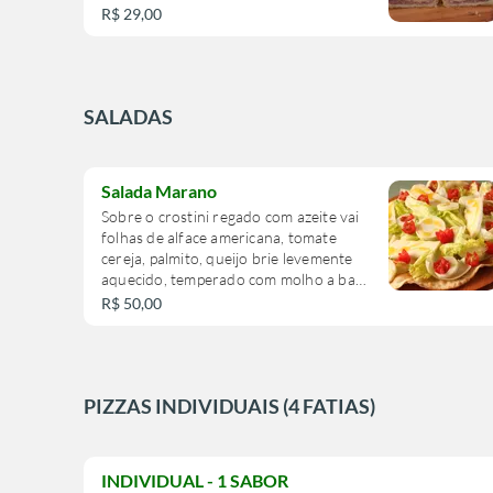
R$ 29,00
SALADAS
Salada Marano
Sobre o crostini regado com azeite vai
folhas de alface americana, tomate
cereja, palmito, queijo brie levemente
aquecido, temperado com molho a base
de mostarda e mel
R$ 50,00
PIZZAS INDIVIDUAIS (4 FATIAS)
INDIVIDUAL - 1 SABOR