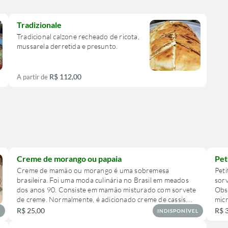
Tradizionale
Tradicional calzone recheado de ricota,
mussarela derretida e presunto.
R$ 112,00
A partir de
Creme de morango ou papaia
Pet
Creme de mamão ou morango é uma sobremesa
Pet
brasileira. Foi uma moda culinária no Brasil em meados
sorv
dos anos 90. Consiste em mamão misturado com sorvete
Obs
de creme. Normalmente, é adicionado creme de cassis.
mic
Obs: se não mencionar na observação que quer de
Ima
R$ 25,00
R$ 
L
INDISPONÍVEL
morango mandamos com o mamão papaia que é o