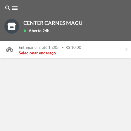
search
menu
CENTER CARNES MAGU
Aberto 24h
lens
Entregar em,
até 1h30m
•
R$ 10,00
keyboard_arrow_right
Selecionar endereço