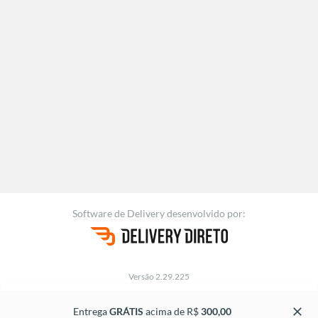
Software de Delivery
desenvolvido por:
Versão 2.29.225
close
Entrega
GRÁTIS
acima de R$
300,00