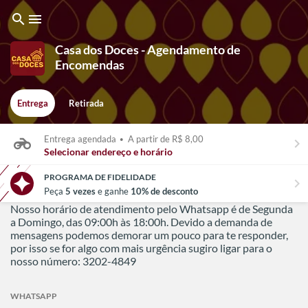
search
menu
Casa dos Doces - Agendamento de
Encomendas
Entrega
Retirada
Entrega agendada
•
A partir de R$ 8,00
keyboard_arrow_right
Selecionar endereço e horário
PROGRAMA DE FIDELIDADE
chevron_right
Peça
5 vezes
e ganhe
10% de desconto
Nosso horário de atendimento pelo Whatsapp é de Segunda
a Domingo, das 09:00h às 18:00h. Devido a demanda de
mensagens podemos demorar um pouco para te responder,
por isso se for algo com mais urgência sugiro ligar para o
nosso número: 3202-4849
WHATSAPP