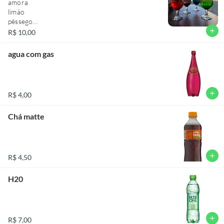
amora
limão
pêssego
mare azul
add
R$ 10,00
framboesa
menta
agua com gas
add
R$ 4,00
Chá matte
add
R$ 4,50
H20
add
R$ 7,00