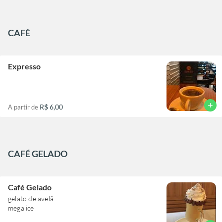
CAFÈ
Expresso
add
R$ 6,00
A partir de
CAFÉ GELADO
Café Gelado
gelato de avelã
mega ice