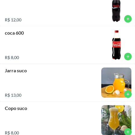
add
R$ 12,00
coca 600
add
R$ 8,00
Jarra suco
add
R$ 13,00
Copo suco
add
R$ 8,00