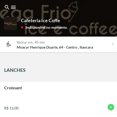
search
menu
Cafeteria Ice Coffe
Indisponível no momento.
lens
Retirar em,
40 min
keyboard_arrow_right
Moacyr Henrique Duarte, 64 - Centro , Itaocara
LANCHES
Croissant
add
R$ 12,00