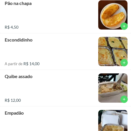
Pão na chapa
add
R$ 4,50
Escondidinho
add
R$ 14,00
A partir de
Quibe assado
add
R$ 12,00
Empadão