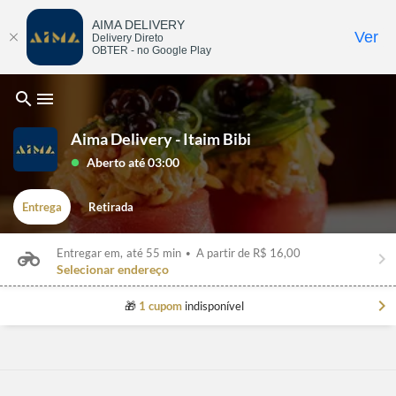
AIMA DELIVERY
Ver
Delivery Direto
OBTER - no Google Play
search
menu
Aima Delivery - Itaim Bibi
Aberto até 03:00
lens
Entrega
Retirada
Entregar em,
até 55 min
•
A partir de R$ 16,00
keyboard_arrow_right
Selecionar endereço
chevron_right
🎁
1 cupom
indisponível