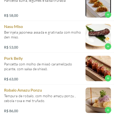
Pancetta suína, legumes e salsa trufada
add
R$ 58,00
Nasu Miso
Berinjela japonesa assada e gratinada com molho
den miso.
add
R$ 53,00
Pork Belly
Pancetta com molho de missô caramelizado
picante, com salsa de shissô.
add
R$ 63,00
Robalo Amazu Ponzu
Tempura de robalo, com molho amazu ponzu ,
cebola roxa e mel trufado.
add
R$ 86,00