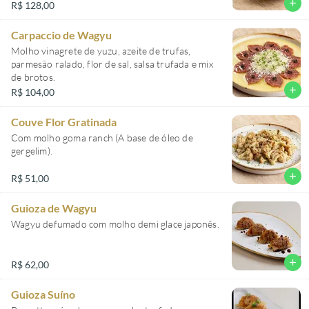
add
R$ 128,00
Carpaccio de Wagyu
Molho vinagrete de yuzu, azeite de trufas,
parmesão ralado, flor de sal, salsa trufada e mix
de brotos.
add
R$ 104,00
Couve Flor Gratinada
Com molho goma ranch (A base de óleo de
gergelim).
add
R$ 51,00
Guioza de Wagyu
Wagyu defumado com molho demi glace japonês.
add
R$ 62,00
Guioza Suíno