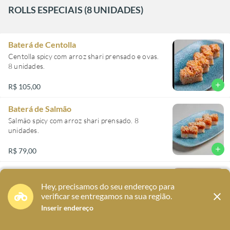
ROLLS ESPECIAIS (8 UNIDADES)
Baterá de Centolla
Centolla spicy com arroz shari prensado e ovas.
8 unidades.
add
R$ 105,00
Baterá de Salmão
Salmão spicy com arroz shari prensado. 8
unidades.
add
R$ 79,00
Baterá de Spicy Tuna
Atum spicy com arroz shari prensado. 8
Hey, precisamos do seu endereço para
Hey, precisamos do seu endereço para
Nós utilizamos Cookies para garantir que você tenha uma melhor
unidades.
close
close
verificar se entregamos na sua região.
verificar se entregamos na sua região.
experiência on-line.
Saiba mais
Inserir endereço
Inserir endereço
OK, FECHAR
add
R$ 85,00