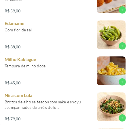
add
R$ 59,00
Edamame
Com flor de sal
add
R$ 38,00
Milho Kakiague
Tempurá de milho doce.
add
R$ 45,00
Nira com Lula
Brotos de alho salteados com sakê e shoyu
acompanhados de anéis de lula
add
R$ 79,00