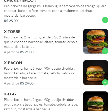
CHICKEN BACON
Pão brioche de gergelim, 1 hambúguer empanado de frango, queijo
cheddar, bacon, alface, tomate, cebola, maionese, katchup,
mostarda, barbecue.
add
R$ 25,00
X-TORRE
Pão brioche, 2 hambúrguer de 56g, 2 fatias de
queijo cheddar, barbecue, alface, tomate, cebola,
mostarda e katchup.
add
R$ 21,00
A partir de
X-BACON
Pão brioche, hambúrguer 90g, queijo cheddar,
bacon fatiado, alface, tomate, cebola, katchup,
mostarda e barbecue.
add
R$ 24,00
A partir de
X-EGG
Pão brioche, hambúrguer 90g, queijo cheddar,
ovo, bacon fatiado, picles, tomate, cebola, alface,
katchup, mostarda e barbecue.