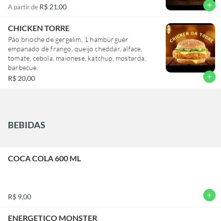
add
R$ 21,00
A partir de
CHICKEN TORRE
Pão brioche de gergelim, 1 hambúrguer
empanado de frango, queijo cheddar, alface,
tomate, cebola, maionese, katchup, mostarda,
barbecue.
add
R$ 20,00
BEBIDAS
COCA COLA 600 ML
add
R$ 9,00
ENERGETICO MONSTER