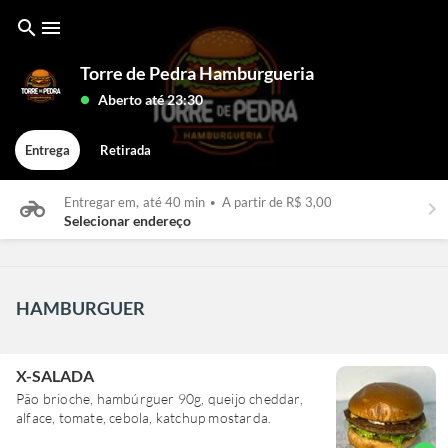
search
menu
Torre de Pedra Hamburgueria
Aberto até 23:30
lens
Entrega
Retirada
Entregar em,
até 40 min
•
A partir de R$ 3,00
keyboard_arrow_right
Selecionar endereço
HAMBURGUER
X-SALADA
Pão brioche, hambúrguer 90g, queijo cheddar,
alface, tomate, cebola, katchup mostarda.