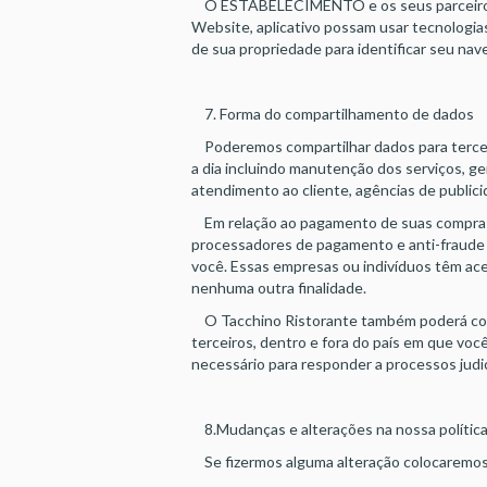
O ESTABELECIMENTO e os seus parceiros t
Website, aplicativo possam usar tecnologia
de sua propriedade para identificar seu nav
7. Forma do compartilhamento de dados
Poderemos compartilhar dados para terceiro
a dia incluindo manutenção dos serviços,
atendimento ao cliente, agências de publici
Em relação ao pagamento de suas compras,
processadores de pagamento e anti-fraude c
você. Essas empresas ou indivíduos têm aces
nenhuma outra finalidade.
O Tacchino Ristorante também poderá compa
terceiros, dentro e fora do país em que você 
necessário para responder a processos judici
8.Mudanças e alterações na nossa polític
Se fizermos alguma alteração colocaremos 