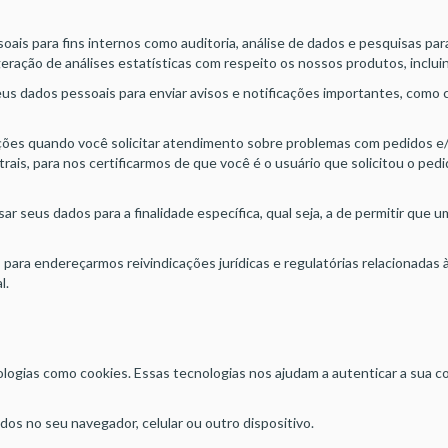
 para fins internos como auditoria, análise de dados e pesquisas para 
ração de análises estatísticas com respeito os nossos produtos, inclu
 dados pessoais para enviar avisos e notificações importantes, como
s quando você solicitar atendimento sobre problemas com pedidos e/
rais, para nos certificarmos de que você é o usuário que solicitou o ped
seus dados para a finalidade específica, qual seja, a de permitir que u
para endereçarmos reivindicações jurídicas e regulatórias relacionadas à
l.
as como cookies. Essas tecnologias nos ajudam a autenticar a sua co
 no seu navegador, celular ou outro dispositivo.