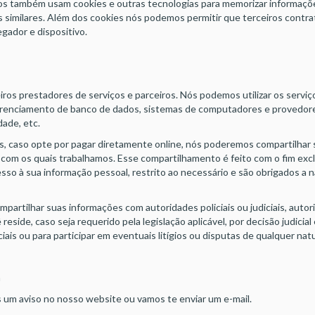
ambém usam cookies e outras tecnologias para memorizar informaçõe
s similares. Além dos cookies nós podemos permitir que terceiros contra
egador e dispositivo.
s prestadores de serviços e parceiros. Nós podemos utilizar os serviço
 gerenciamento de banco de dados, sistemas de computadores e provedo
dade, etc.
 caso opte por pagar diretamente online, nós poderemos compartilha
om os quais trabalhamos. Esse compartilhamento é feito com o fim exclus
so à sua informação pessoal, restrito ao necessário e são obrigados a n
rtilhar suas informações com autoridades policiais ou judiciais, auto
reside, caso seja requerido pela legislação aplicável, por decisão judicial
ais ou para participar em eventuais litígios ou disputas de qualquer nat
a
um aviso no nosso website ou vamos te enviar um e-mail.