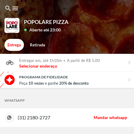
search
menu
POPOLARE PIZZA
Aberto até 23:00
lens
Entrega
Retirada
Entregar em,
até 1h10m
•
A partir de R$ 5,00
keyboard_arrow_right
Selecionar endereço
PROGRAMA DE FIDELIDADE
chevron_right
Peça
10 vezes
e ganhe
20% de desconto
WHATSAPP
(31) 2180-2727
Mandar whatsapp