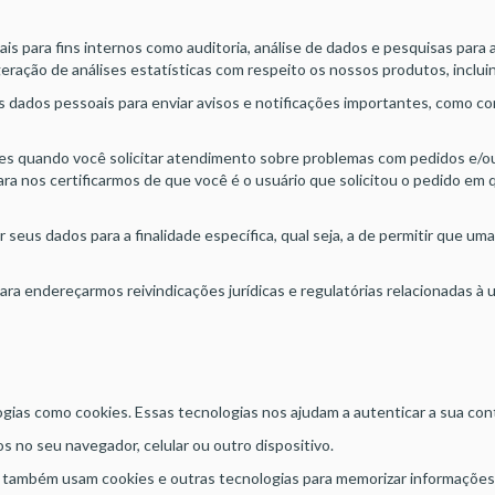
para fins internos como auditoria, análise de dados e pesquisas para a
ração de análises estatísticas com respeito os nossos produtos, inclu
 dados pessoais para enviar avisos e notificações importantes, como c
 quando você solicitar atendimento sobre problemas com pedidos e/ou 
a nos certificarmos de que você é o usuário que solicitou o pedido em q
eus dados para a finalidade específica, qual seja, a de permitir que um
para endereçarmos reivindicações jurídicas e regulatórias relacionadas à 
as como cookies. Essas tecnologias nos ajudam a autenticar a sua cont
no seu navegador, celular ou outro dispositivo.
mbém usam cookies e outras tecnologias para memorizar informações