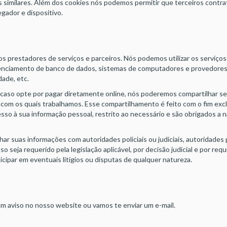
s similares. Além dos cookies nós podemos permitir que terceiros contra
egador e dispositivo.
 prestadores de serviços e parceiros. Nós podemos utilizar os serviços 
erenciamento de banco de dados, sistemas de computadores e provedore
dade, etc.
 caso opte por pagar diretamente online, nós poderemos compartilhar
om os quais trabalhamos. Esse compartilhamento é feito com o fim exclus
so à sua informação pessoal, restrito ao necessário e são obrigados a n
r suas informações com autoridades policiais ou judiciais, autoridades
so seja requerido pela legislação aplicável, por decisão judicial e por req
icipar em eventuais litígios ou disputas de qualquer natureza.
m aviso no nosso website ou vamos te enviar um e-mail.