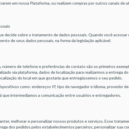
rarem em nossa Plataforma, ou realizem compras por outros canais de a
ssoais
a que decide sobre o tratamento de dados pessoais. Quando você acessar 
ento de seus dados pessoais, na forma da legislação aplicável.
, número de telefone e preferências de contato são os primeiros exemp
ado via plataforma, dados de localização para realizarmos a entrega do
localização do local em que gostaria que entregássemos o seu pedido.
ositivos como: endereços IP, tipo de navegador e idioma, provedor de S
já que intermediamos a comunicação entre usuários e entregadores.
nter, melhorar e personalizar nossos produtos e serviços. Esse tratamento
ntrega dos pedidos pelos estabelecimentos parceiros; personalizar sua c