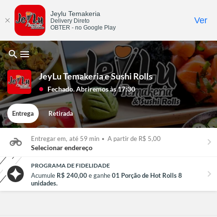
Jeylu Temakeria
Ver
Delivery Direto
OBTER - no Google Play
search
menu
JeyLu Temakeria e Sushi Rolls
Fechado. Abriremos às 17:30
lens
Entrega
Retirada
Entregar em,
até 59 min
•
A partir de R$ 5,00
keyboard_arrow_right
Selecionar endereço
PROGRAMA DE FIDELIDADE
chevron_right
Acumule
R$ 240,00
e ganhe
01 Porção de Hot Rolls 8
unidades.