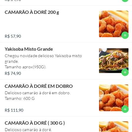
CAMARÃO À DORÊ 200 g
add
R$ 57,90
Yakisoba Misto Grande
Chegou novidade delicioso Yakisoba misto
grande.
Tamanho aprox(950G).
add
R$ 74,90
CAMARÃO À DORÊ EM DOBRO
Delicioso camarão à dorê em dobro.
Tamanho: 600 G
add
R$ 111,90
CAMARÃO À DORÊ ( 300 G )
Delicioso camarão à dorê.