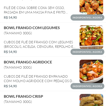
FILÉ DE COXA SOBRE COXA SEM OSSO,
PASSADA EM UMA MASSA FINA E FRITO
SUPER CRONCANTE POR FORA E MACIO POR
R$ 54,90
INDISPONÍVEL AGORA
DENTRO
BOWL FRANGO COM LEGUMES
(TAMANHO 300G)
CUBOS DE FLIÉ DE FRANGO COM LEGUMES
(BROCOLIS, ACELGA, CENOURA, REPOLHO E
PIMENTÃO AO MOLHO ORIENTAL A BASE DE
R$ 54,90
INDISPONÍVEL AGORA
SHOYU)
BOWL FRANGO AGRIDOCE
(TAMANHO 300G)
CUBOS DE FILÉ DE FRANGO EMPANADO
COM MOLHO AGRIDOCE COM PEDAÇOS DE
PIMENTÃO, CEBOLA E ABACAXI
R$ 54,90
INDISPONÍVEL AGORA
BOWL FRANGO CRISP
(TAMANHO 300G)