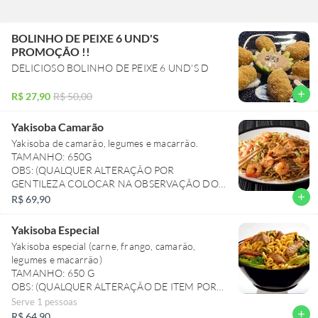
BOLINHO DE PEIXE 6 UND'S
PROMOÇÃO !!
DELICIOSO BOLINHO DE PEIXE 6 UND'S D
add
R$ 27,90
R$ 50,00
Yakisoba Camarão
Yakisoba de camarão, legumes e macarrão.
TAMANHO: 650G
OBS: (QUALQUER ALTERAÇÃO POR
GENTILEZA COLOCAR NA OBSERVAÇÃO DO
PRATO)
add
R$ 69,90
Yakisoba Especial
Yakisoba especial (carne, frango, camarão,
legumes e macarrão)
TAMANHO: 650 G
OBS: (QUALQUER ALTERAÇÃO DE ITEM POR
GENTILEZA COLOCAR NA DESCRIÇÃO DO
Serve 1 pessoas
PRATO)
add
R$ 64,90