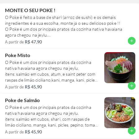
MONTE O SEU POKE !
O Poke é feito a base de shari (arroz de sushi) e os demais
ingredientes é a sua escolha, monte já o seu delicioso poke !!
O Poke é um dos principais pratos da cozinha nativa havaiana
agora chegou na jeylu.
e agora você mesmo poderá montar o seu delicioso poke !
add
R$ 47,90
A partir de
(qualquer alteração, por favor colocar na observação do prato)
Poke Misto
O Poke é um dos principais pratos da cozinha
nativa havaiana agora chegou na jeylu.
itens: salmão em cubos, atum, e saint peter com
raspas de limão ciciliano,kani, manga, kani, picles,
pepino, tomate seco e alface americana.
add
R$ 45,90
A partir de
(qualquer alteração, por favor colocar na
observação do prato)
Poke de Salmão
O Poke é um dos principais pratos da cozinha
nativa havaiana agora chegou na jeylu.
itens: salmão em cubos, shari, com raspas de
limão ciciliano, manga, kani, picles, pepino, tomate
seco e alface americana.
add
R$ 45,90
A partir de
(qualquer alteração, por favor colocar na