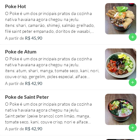
observação do prato)
Poke Hot
O Poke é um dos principais pratos da cozinha
nativa havaiana agora chegou na jeylu.
itens: shari, camarão, shimeji, salmão grelhado,
filé saint peter empanado, doritos de wasabi,
cream cheese e alface americana.
add
R$ 45,90
A partir de
(qualquer alteração, por favor colocar na
observação do prato)
Poke de Atum
O Poke é um dos principais pratos da cozinha
nativa havaiana agora chegou na jeylu.
itens: atum, shari, manga, tomate seco, kani, nori,
couve crisp, gergelim, picles especial, alface
americana.
add
R$ 42,90
A partir de
(qualquer alteração, por favor colocar na
observação do prato)
Poke de Saint Peter
O Poke é um dos principais pratos da cozinha
nativa havaiana agora chegou na jeylu.
Saint peter (peixe branco) com limão, manga,
tomate seco, kani, couve crisp, nori e alface
americana.
add
R$ 42,90
A partir de
(qualquer alteração, por favor colocar na
observação do prato)