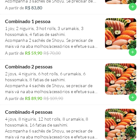
Acompanha 3 sachês de Shoyu. Se precisar de
mais vá na aba molhos/acessórios e efetue sua
add
R$ 83,80
A partir de
compra.
Combinado 1 pessoa
1 joy, 2 niguiris, 3 hot rolls, 3 uramakis, 3
hossomakis, 4 fatias de sashimi.
Acompanha 2 sachês de Shoyu. Se precisar de
mais vá na aba molhos/acessórios e efetue sua
add
R$ 59,90
R$ 70,00
A partir de
Combinado 2 pessoas
2 joys, 4 niguiris, 6 hot rolls, 6 uramakis, 6
hossomakis, 8 fatias de sashimi.
Acompanha 4 sachês de Shoyu, se precisar de
mais vá na aba molhos/acessórios e efetue sua
compra.
add
R$ 89,90
R$ 109,90
A partir de
Acompanha até 02 hashis, se precisar de mais vá
na aba molhos/acessórios e efetue sua compra.
Combinado 4 pessoas
4 joys, 8 niguiris, 12 hot rolls, 8 uramakis, 8
hossomakis, 16 fatias de sashimi.
Acompanha 6 sachês de Shoyu, se precisar de
mais vá na aba molhos/acessórios e efetue sua