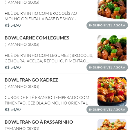
(TAMANHO 300G)
FILÉ DE PATINHO COM BROCOLÍS AO
MOLHO ORIENTAL A BASE DE SHOYU
R$ 54,90
INDISPONÍVEL AGORA
BOWL CARNE COM LEGUMES
(TAMANHO 300G)
FILÉ DE PATINHO COM LEGUMES ( BROCOLIS,
CENOURA, ACELGA, REPOLHO, PIMENTÃO
AO MOLHO ORIENTAL A BASE DE SHOYU)
R$ 54,90
INDISPONÍVEL AGORA
BOWL FRANGO XADREZ
(TAMANHO 300G)
CUBOS DE FILÉ FRANGO TEMPERADO COM
PIMENTÃO, CEBOLA AO MOLHO ORIENTAL A
BASE DE SHOYU
R$ 54,90
INDISPONÍVEL AGORA
BOWL FRANGO À PASSARINHO
TAMANHO (300G)