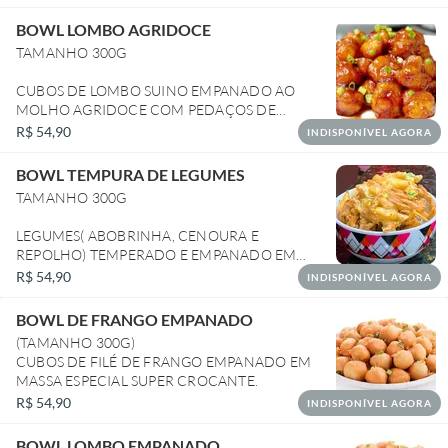
BOWL LOMBO AGRIDOCE
TAMANHO 300G
CUBOS DE LOMBO SUINO EMPANADO AO
MOLHO AGRIDOCE COM PEDAÇOS DE
PIMENTÃO, CEBOLA E ABACAXI.
R$ 54,90
INDISPONÍVEL AGORA
BOWL TEMPURA DE LEGUMES
TAMANHO 300G
LEGUMES( ABOBRINHA, CENOURA E
REPOLHO) TEMPERADO E EMPANADO EM
MASSA ESPECIAL SUPER CROCANTE
R$ 54,90
INDISPONÍVEL AGORA
BOWL DE FRANGO EMPANADO
(TAMANHO 300G)
CUBOS DE FILÉ DE FRANGO EMPANADO EM
MASSA ESPECIAL SUPER CROCANTE.
R$ 54,90
INDISPONÍVEL AGORA
BOWL LOMBO EMPANADO