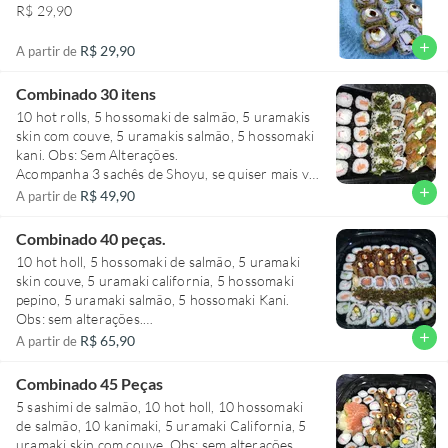
R$ 29,90
2 Uramaki california
4 Hossomaki salmão
add
R$ 29,90
A partir de
Combinado 30 itens
10 hot rolls, 5 hossomaki de salmão, 5 uramakis
skin com couve, 5 uramakis salmão, 5 hossomaki
kani. Obs: Sem Alterações.
Acompanha 3 sachês de Shoyu, se quiser mais vá
na aba molhos/acessórios e efetue sua compra.
add
R$ 49,90
A partir de
Acompanha 2 Hashis, se quiser mais vá na aba
molhos/acessórios e efetue sua compra.
Combinado 40 peças.
10 hot holl, 5 hossomaki de salmão, 5 uramaki
skin couve, 5 uramaki california, 5 hossomaki
pepino, 5 uramaki salmão, 5 hossomaki Kani.
Obs: sem alterações.
Acompanha 4 sachês de Shoyu, se quiser mais vá
add
R$ 65,90
A partir de
na aba molhos/acessórios e efetue sua compra.
Acompanha 3 Hashis, se quiser mais vá na aba
Combinado 45 Peças
molhos/acessórios e efetue sua compra.
5 sashimi de salmão, 10 hot holl, 10 hossomaki
de salmão, 10 kanimaki, 5 uramaki California, 5
uramaki skin com couve. Obs: sem alterações.