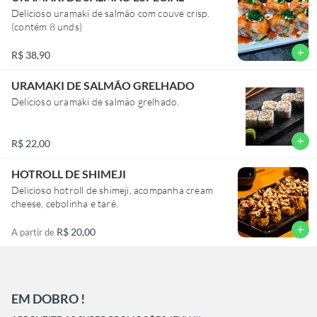
Delicioso uramaki de salmão com couve crisp.
(contém 8 unds)
add
R$ 38,90
URAMAKI DE SALMÃO GRELHADO
Delicioso uramaki de salmão grelhado.
add
R$ 22,00
HOTROLL DE SHIMEJI
Delicioso hotroll de shimeji, acompanha cream
cheese, cebolinha e tarê.
add
R$ 20,00
A partir de
EM DOBRO !