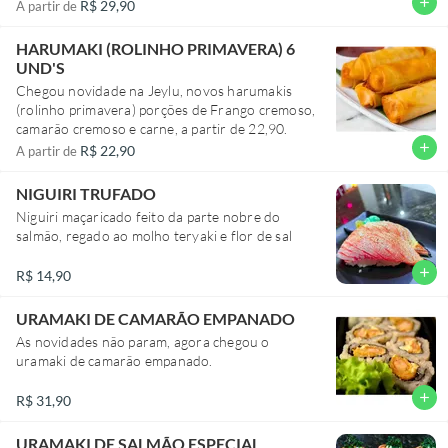
add
R$ 29,90
A partir de
HARUMAKI (ROLINHO PRIMAVERA) 6
UND'S
Chegou novidade na Jeylu, novos harumakis
(rolinho primavera) porções de Frango cremoso,
camarão cremoso e carne, a partir de 22,90.
add
R$ 22,90
A partir de
NIGUIRI TRUFADO
Niguiri maçaricado feito da parte nobre do
salmão, regado ao molho teryaki e flor de sal
add
R$ 14,90
URAMAKI DE CAMARÃO EMPANADO
As novidades não param, agora chegou o
uramaki de camarão empanado.
add
R$ 31,90
URAMAKI DE SALMÃO ESPECIAL