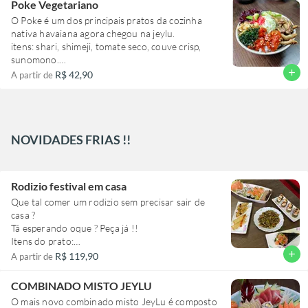
Poke Vegetariano
O Poke é um dos principais pratos da cozinha
nativa havaiana agora chegou na jeylu.
itens: shari, shimeji, tomate seco, couve crisp,
sunomono.
(qualquer alteração, por favor colocar na
add
R$ 42,90
A partir de
observação do prato)
NOVIDADES FRIAS !!
Rodizio festival em casa
Que tal comer um rodizio sem precisar sair de
casa ?
Tá esperando oque ? Peça já !!
Itens do prato:
6 sashimi , 4 uramaki, 2 hossomaki, 2 djo salmão,
add
R$ 119,90
A partir de
2 djo falmbado e 8 hot roll salmão, 2 niguiri, 1
Harumaki grande de banana com chocolate.
COMBINADO MISTO JEYLU
+ 1 temaki + 2 guioza + 2 harumaki queijo e 1
O mais novo combinado misto JeyLu é composto
shimeji (100g).