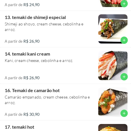
add
R$ 24,90
A partir de
13. temaki de shimeji especial
Shimeji ao shoyo, cream cheese, cebolinha e
arroz.
add
R$ 26,90
A partir de
14. temaki kani cream
Kani, cream cheese, cebolinha e arroz.
add
R$ 26,90
A partir de
16. Temaki de camarão hot
Camarão empanado, cream cheese, cebolinha e
arroz.
add
R$ 30,90
A partir de
17. temaki hot