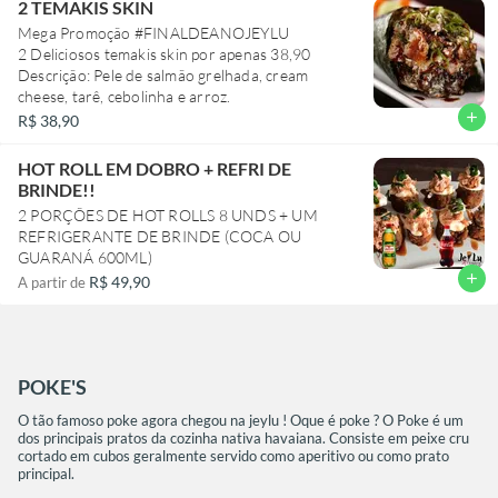
2 TEMAKIS SKIN
Mega Promoção #FINALDEANOJEYLU
2 Deliciosos temakis skin por apenas 38,90
Descrição: Pele de salmão grelhada, cream
cheese, tarê, cebolinha e arroz.
add
R$ 38,90
HOT ROLL EM DOBRO + REFRI DE
BRINDE!!
2 PORÇÕES DE HOT ROLLS 8 UNDS + UM
REFRIGERANTE DE BRINDE (COCA OU
GUARANÁ 600ML)
add
R$ 49,90
A partir de
POKE'S
O tão famoso poke agora chegou na jeylu ! Oque é poke ? O Poke é um
dos principais pratos da cozinha nativa havaiana. Consiste em peixe cru
cortado em cubos geralmente servido como aperitivo ou como prato
principal.