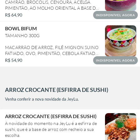
CAMRÃO, BROCOLIS, CENOURA, ACELGA
PIMENTÃO, AO MOLHO ORIENTAL A BASE DE
SHOYU.
R$ 64,90
INDISPONÍVEL AGORA
BOWL BIFUM
TAMANHO 300G
MACARRÃO DE ARROZ, FILÉ MIGNON SUINO
FATIADO, OVO, PIMENTÃO, CEBOLA FATIADO,
LEVEMENTE TEMPERADO.
R$ 54,90
INDISPONÍVEL AGORA
ARROZ CROCANTE (ESFIRRA DE SUSHI)
Venha conferir a nova novidade da JeyLu.
ARROZ CROCANTE (ESFIRRA DE SUSHI)
A novidade do momento na JeyLu é a esfirra de
sushi, que é a base de arroz com recheio a sua
escolha.