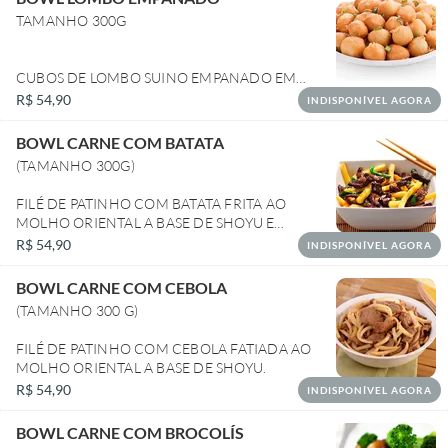
TAMANHO 300G
CUBOS DE LOMBO SUINO EMPANADO EM
MASSA ESPECIAL SUPER CROCANTE.
R$ 54,90
INDISPONÍVEL AGORA
BOWL CARNE COM BATATA
(TAMANHO 300G)
FILÉ DE PATINHO COM BATATA FRITA AO
MOLHO ORIENTAL A BASE DE SHOYU E
CEBOLINHA SALTEADA.
R$ 54,90
INDISPONÍVEL AGORA
BOWL CARNE COM CEBOLA
(TAMANHO 300 G)
FILÉ DE PATINHO COM CEBOLA FATIADA AO
MOLHO ORIENTAL A BASE DE SHOYU.
R$ 54,90
INDISPONÍVEL AGORA
BOWL CARNE COM BROCOLÍS