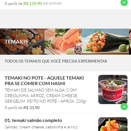
compra.
add
R$ 139,90
R$ 199,90
A partir de
Acompanha até 04 hashis, se precisar de mais vá
na aba molhos/acessórios e efetue sua compra.
TEMAKIS
TODOS OS TEMAKIS QUE VOCÊ PRECISA EXPERIMENTAR
TEMAKI NO POTE - AQUELE TEMAKI
PRA SE COMER COM HASHI
TEMAKI DE SALMÃO SEM ALGA, COM
CEBOLINHA, ARROZ, CREAM CHEESE,
GERGELIM. FEITO NO POTE - APROX. 220gr
add
R$ 33,90
A partir de
01. temaki salmão completo
Salmão, cream cheese, cebolinha e arroz.