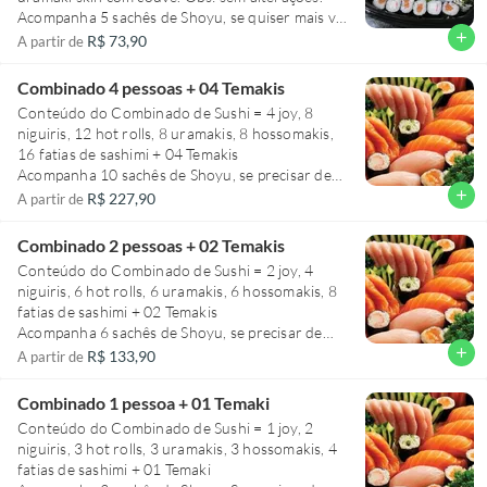
Acompanha 5 sachês de Shoyu, se quiser mais vá
na aba molhos/acessórios e efetue sua compra.
add
R$ 73,90
A partir de
Acompanha 3 Hashis, se quiser mais vá na aba
molhos/acessórios e efetue sua compra.
Combinado 4 pessoas + 04 Temakis
Conteúdo do Combinado de Sushi = 4 joy, 8
niguiris, 12 hot rolls, 8 uramakis, 8 hossomakis,
16 fatias de sashimi + 04 Temakis
Acompanha 10 sachês de Shoyu, se precisar de
mais vá na aba molhos/acessórios e efetue sua
add
R$ 227,90
A partir de
compra.
Acompanha até 04 hashis, se precisar de mais vá
Combinado 2 pessoas + 02 Temakis
na aba molhos/acessórios e efetue sua compra.
Conteúdo do Combinado de Sushi = 2 joy, 4
niguiris, 6 hot rolls, 6 uramakis, 6 hossomakis, 8
fatias de sashimi + 02 Temakis
Acompanha 6 sachês de Shoyu, se precisar de
mais vá na aba molhos/acessórios e efetue sua
add
R$ 133,90
A partir de
compra.
Acompanha até 02 hashis, se precisar de mais vá
Combinado 1 pessoa + 01 Temaki
na aba molhos/acessórios e efetue sua compra.
Conteúdo do Combinado de Sushi = 1 joy, 2
niguiris, 3 hot rolls, 3 uramakis, 3 hossomakis, 4
fatias de sashimi + 01 Temaki