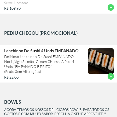
BEBIDA E SOBREMESA INCLUSO)
Serve 1 pessoas
CRIANÇA ATÉ 6 ANOS NÃO PAGA, DE 7 A 12
add
R$ 109,90
ANOS PAGA 54,90.
OS DIAS DE FUNCIONAMENTO DO RODÍZIO
É DE TERÇAA DOMINGO DAS 18:00 AS 23:00.
PARA MAIS INFORMAÇÕES POR FAVOR
CONSULTAR O NOSSO ATENDIMENTO
PEDIU CHEGOU (PROMOCIONAL)
WHATSAPP (11) 2619-0007 OU TELEFONE (11)
Lanchinho De Sushi 4 Unds EMPANADO
Delicioso Lanchinho De Sushi EMPANADO.
Nori (Alga) Salmão, Cream Cheese, Alface 4
Unds *EMPANADO E FRITO*
(Prato Sem Alterações)
add
R$ 22,00
BOWL'S
AGORA TEMOS OS NOSSOS DELICIOSOS BOWL'S. PARA TODOS OS
GOSTOS E COM MUITO SABOR. ESCOLHA O SEU E APROVEITE !!