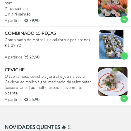
por:
2 Joy salmão
1 nigiri salmão
1 nigiri atum
add
R$ 79,90
A partir de
1 nigiri peixe branco
5 sashimi atum
COMBINADO 15 PEÇAS
5 sashimi salmão
Combinado de Hotroll's e california por apenas
5 sashimi peixe branco (saint Peter)
R$ 29,90
2 Uramaki california
4 Hossomaki salmão
add
R$ 29,90
A partir de
CEVICHE
O tão famoso ceviche agora chegou na Jeylu.
Ceviche ao molho tigre, marinado de saint peter
(peixe branco) ao molho especial levemente
picante.
E temos a opção de salmão também.
add
R$ 55,90
A partir de
(200G)
NOVIDADES QUENTES 🔥 !!