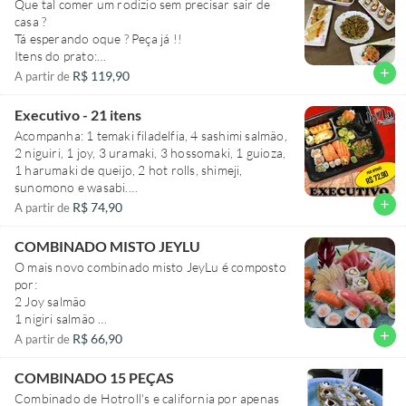
Que tal comer um rodizio sem precisar sair de
casa ?
Tá esperando oque ? Peça já !!
Itens do prato:
6 sashimi , 4 uramaki, 2 hossomaki, 2 djo salmão,
add
R$ 119,90
A partir de
2 djo falmbado e 8 hot roll salmão, 2 niguiri, 1
Harumaki grande de banana com chocolate.
Executivo - 21 itens
+ 1 temaki + 2 guioza + 2 harumaki queijo e 1
Acompanha: 1 temaki filadelfia, 4 sashimi salmão,
shimeji (100g).
2 niguiri, 1 joy, 3 uramaki, 3 hossomaki, 1 guioza,
1 harumaki de queijo, 2 hot rolls, shimeji,
sunomono e wasabi.
Acompanha 3 sachês de Shoyu. Se precisar de
add
R$ 74,90
A partir de
mais vá na aba molhos/acessórios e efetue sua
compra.
COMBINADO MISTO JEYLU
O mais novo combinado misto JeyLu é composto
por:
2 Joy salmão
1 nigiri salmão
1 nigiri atum
add
R$ 66,90
A partir de
1 nigiri peixe branco
5 sashimi atum
COMBINADO 15 PEÇAS
5 sashimi salmão
Combinado de Hotroll's e california por apenas
5 sashimi peixe branco (saint Peter)