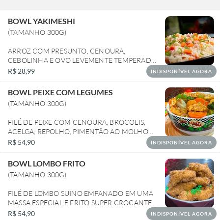
BOWL YAKIMESHI
(TAMANHO 300G)
ARROZ COM PRESUNTO, CENOURA,
CEBOLINHA E OVO LEVEMENTE TEMPERADO
R$ 28,99
INDISPONÍVEL AGORA
BOWL PEIXE COM LEGUMES
(TAMANHO 300G)
FILÉ DE PEIXE COM CENOURA, BROCOLIS,
ACELGA, REPOLHO, PIMENTÃO AO MOLHO
ORIENTAL A BASE DE SHOYU
R$ 54,90
INDISPONÍVEL AGORA
BOWL LOMBO FRITO
(TAMANHO 300G)
FILÉ DE LOMBO SUINO EMPANADO EM UMA
MASSA ESPECIAL E FRITO SUPER CROCANTE
POR FORA E MACIO POR DENTRO.
R$ 54,90
INDISPONÍVEL AGORA