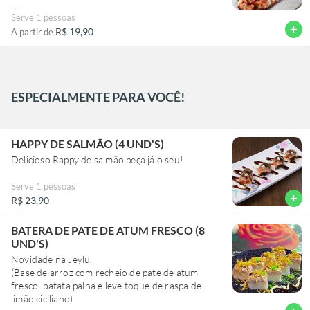
(os sabores são fixos, não poderá ter nenhuma
Serve 1 pessoas
alteração).
add
R$ 19,90
A partir de
ESPECIALMENTE PARA VOCÊ!
HAPPY DE SALMÃO (4 UND'S)
Delicioso Rappy de salmão peça já o seu!
Serve 1 pessoas
add
R$ 23,90
BATERA DE PATE DE ATUM FRESCO (8
UND'S)
Novidade na Jeylu.
(Base de arroz com recheio de pate de atum
fresco, batata palha e leve toque de raspa de
limão ciciliano)