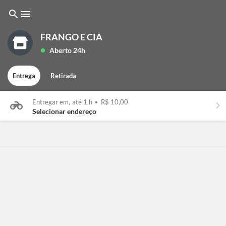
search
menu
FRANGO E CIA
Aberto 24h
lens
Entrega
Retirada
Entregar em,
até 1 h
•
R$ 10,00
keyboard_arrow_right
Selecionar endereço