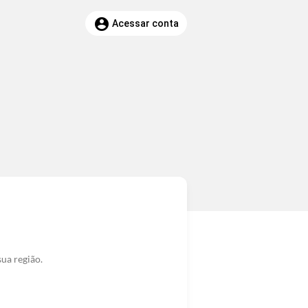
account_circle
Acessar conta
ua região.