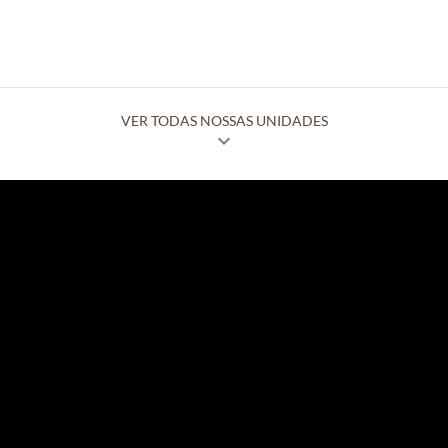
VER TODAS NOSSAS UNIDADES
expand_more