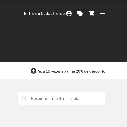
account_circle
sell
shopping_cart
menu
Entre ou Cadastre-se
Peça
10 vezes
e ganhe
20% de desconto
search