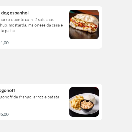
 dog espanhol
orro quente com: 2 salsichas,
hup, mostarda, maionese da casa e
ta palha.
21,00
ogonoff
gonoff de frango, arroz e batata
.
35,00