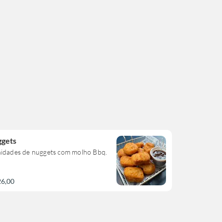
gets
nidades de nuggets com molho Bbq.
26,00