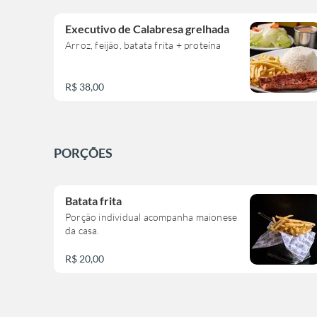
Executivo de Calabresa grelhada
Arroz, feijão, batata frita + proteína
R$ 38,00
PORÇÕES
Batata frita
Porção individual acompanha maionese
da casa.
R$ 20,00