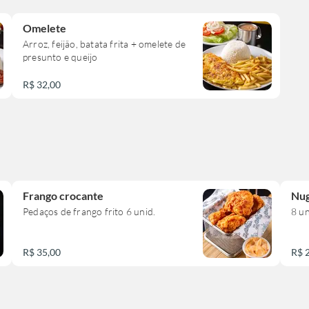
Omelete
Arroz, feijão, batata frita + omelete de
presunto e queijo
R$ 32,00
Frango crocante
Nug
Pedaços de frango frito 6 unid.
8 u
R$ 35,00
R$ 