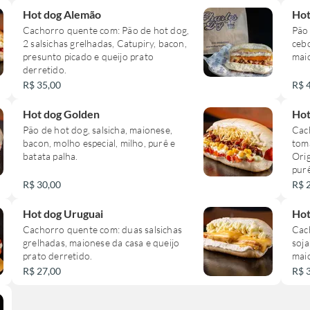
Hot dog Alemão
Hot
Cachorro quente com: Pão de hot dog,
Pão 
2 salsichas grelhadas, Catupiry, bacon,
cebo
presunto picado e queijo prato
mai
derretido.
R$ 35,00
R$ 
Hot dog Golden
Hot
Pão de hot dog, salsicha, maionese,
Cac
bacon, molho especial, milho, purê e
toma
batata palha.
Orig
purê
R$ 30,00
R$ 
Hot dog Uruguai
Hot
Cachorro quente com: duas salsichas
Cach
grelhadas, maionese da casa e queijo
soja
prato derretido.
maio
R$ 27,00
R$ 