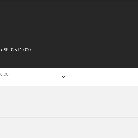
o
,
SP
02511-000
 0,00
expand_more