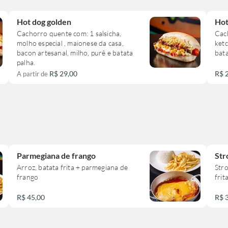
Hot dog golden
Hot
Cachorro quente com: 1 salsicha,
Cach
molho especial , maionese da casa,
ketc
bacon artesanal, milho, purê e batata
bata
palha.
R$ 29,00
R$ 
A partir de
Parmegiana de frango
Str
Arroz, batata frita + parmegiana de
Stro
frango
frita
R$ 45,00
R$ 