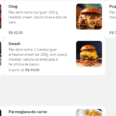
Omg
Pc
Pão de brioche, burguer 160 g,
Pão 
cheddar cream, bacon tiras e bbq da
ched
casa.
R$ 42,00
R$ 
Smash
Pão de brioche, 2 hambúrguer
artesanal smash de 100g, com queijo
cheddar, cebola caramelizada e
farofinha de bacon.
R$ 44,00
A partir de
Parmegiana de carne