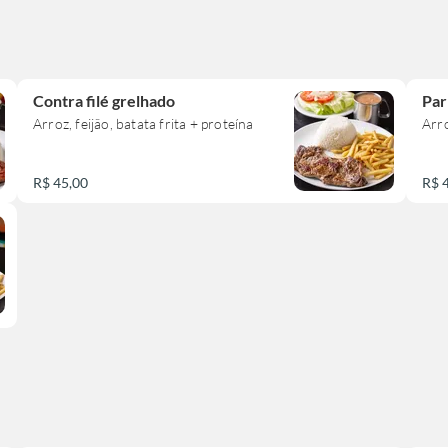
Contra filé grelhado
Par
Arroz, feijão, batata frita + proteína
Arro
R$ 45,00
R$ 