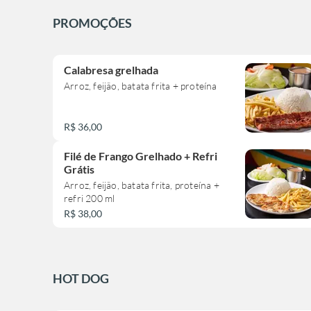
PROMOÇÕES
Calabresa grelhada
Arroz, feijão, batata frita + proteína
R$ 36,00
Filé de Frango Grelhado + Refri
Grátis
Arroz, feijão, batata frita, proteína +
refri 200 ml
R$ 38,00
HOT DOG