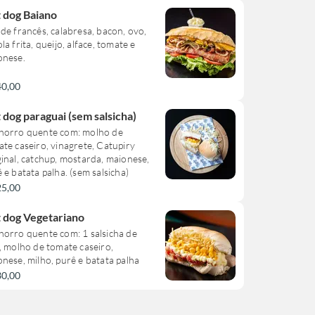
 dog Baiano
de francês, calabresa, bacon, ovo,
la frita, queijo, alface, tomate e
onese.
40,00
 dog paraguai (sem salsicha)
horro quente com: molho de
te caseiro, vinagrete, Catupiry
inal, catchup, mostarda, maionese,
 e batata palha. (sem salsicha)
25,00
 dog Vegetariano
orro quente com: 1 salsicha de
, molho de tomate caseiro,
nese, milho, purê e batata palha
30,00