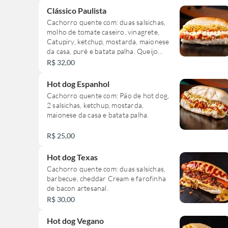
Clássico Paulista
Cachorro quente com: duas salsichas,
molho de tomate caseiro, vinagrete,
Catupiry, ketchup, mostarda, maionese
da casa, purê e batata palha. Queijo
ralado opcional. Não enviamos itens a
R$ 32,00
parte.
Hot dog Espanhol
Cachorro quente com: Pão de hot dog,
2 salsichas, ketchup, mostarda,
maionese da casa e batata palha.
R$ 25,00
Hot dog Texas
Cachorro quente com: duas salsichas,
barbecue, cheddar Cream e farofinha
de bacon artesanal.
R$ 30,00
Hot dog Vegano