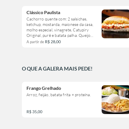
Clássico Paulista
Cachorro quente com: 2 salsichas,
ketchup, mostarda, maionese da casa,
molho especial, vinagrete, Catupiry
Original, purê e batata palha. Queijo
ralado opcional.
R$ 28,00
A partir de
O QUE A GALERA MAIS PEDE!
Frango Grelhado
Arroz, feijão, batata frita + proteína.
R$ 35,00