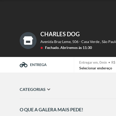
CHARLES DOG
Avenida Braz Leme, 506 - Casa Verde
,
São Paul
Fechado.
Abriremos às 11:30
lens
Entregar em,
0min
•
R$
ENTREGA
Selecionar endereço
expand_more
CATEGORIAS
O QUE A GALERA MAIS PEDE!