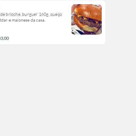
q
de brioche, burguer 160g, queijo
dar e maionese da casa.
33,00