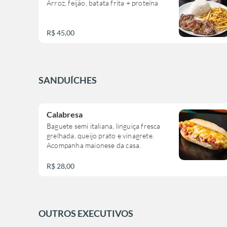
Arroz, feijão, batata frita + proteína
R$ 45,00
SANDUÍCHES
Calabresa
Baguete semi italiana, linguiça fresca
grelhada, queijo prato e vinagrete.
Acompanha maionese da casa.
R$ 28,00
OUTROS EXECUTIVOS